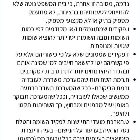
נדמה
,
מסיבה
זו
אחרת
,
כי
בית
המשפט
נוטה
שלא
להתייחס
לטענותיהם
ברצינות
,
לא
מתעמק
מספיק
בתיק
או
לא
מקצועי
מספיק
.
ו.
פקידים
שמתוגמלים
ו
/
או
מקודמים
לפי
כמות
השומות
וגובה
השומות
יטו
יותר
להוציא
שומות
שגויות
ומנופחות
.
ז.
פקידים
שממונים
שלא
על
פי
כישוריהם
אלא
על
פי
קשריהם
יטו
להישאר
חייבים
למי
שמינה
אותם
ובהגדרה
יהיו
נוחים
יותר
לתת
טובות
למקורבים
.
ח.
רמת
השחיתות
שהמערכת
משדרת
לעובדיה
ורמת
הביקורת
-
ככל
שהמערכת
תשדר
הרתעה
ממעשים
שכאלו
לעובדיה
,
וככל
שהמערכת
תבוקר
באופן
יעיל
מבפנים
ומבחוץ
,
כך
השחיתות
תקטן
ולהיפך
.
ט.
הארכת
מועדי
התיישנות
לפקיד
השומה
והטלת
נטל
הראיה
בערעור
על
הנישום
-
בעיה
זו
יוצרת
סיטואציה
בעייתית
שבה
בכל
ערעור
מס
(
כמעט
)