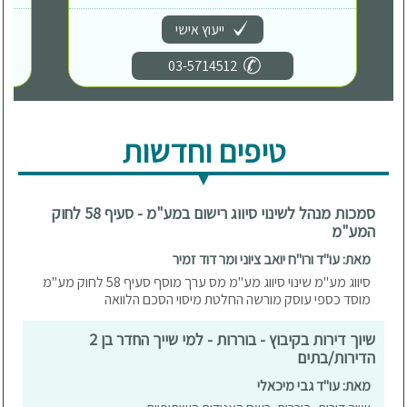
ייעוץ אישי
03-5714512
טיפים וחדשות
סמכות מנהל לשינוי סיווג רישום במע"מ - סעיף 58 לחוק
המע"מ
מאת: עו"ד ורו"ח יואב ציוני ומר דוד זמיר
סיווג מע"מ שינוי סיווג מע"מ מס ערך מוסף סעיף 58 לחוק מע"מ
מוסד כספי עוסק מורשה החלטת מיסוי הסכם הלוואה
שיוך דירות בקיבוץ - בוררות - למי שייך החדר בן 2
הדירות/בתים
מאת: עו"ד גבי מיכאלי