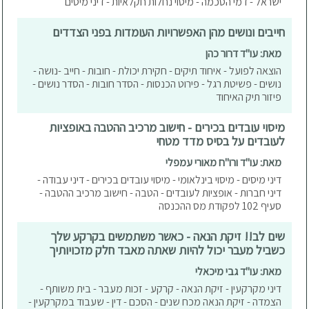
ישראל - דמי הסכמה - מיסוי נחלות חקלאיות - דיני מיסים
חייבים ונושים מהן האפשרויות העומדות בפני הצדדים
מאת: עו"ד דרור כהן
הוצאה לפועל - איחוד תיקים - חקירת יכולת - חובות - חייב -נושה -
נושים - פשיטת רגל - פירוט הכנסות - הסדר חובות - הסדר נושים -
פיזור תיק האיחוד
מיסוי עובדים בכירים - חישוב מרכיב ההטבה באופציות
לעובדים על בסיס מדד מטחי
מאת: עו"ד ורו"ח מאורי עמפלי
דיני מיסים - מיסוי בינלאומי - מיסוי עובדים בכירים - דיני עבודה -
דיני חברות - אופציות לעובדים - הטבה - חישוב מרכיב ההטבה -
סעיף 102 לפקודת מס ההכנסה
שים לב!! זיקת הנאה - כאשר משתמשים בקרקע שלך
כשביל מעבר יכול להיות שאתה מאבד חלק מזכויותיך
מאת: עו"ד גבי מיכאלי
דיני מקרקעין - זיקת הנאה - קרקע - זכות מעבר - בית משותף -
הצמדה - זיקת הנאה מכח שנים - הסכם - דין - שעבוד במקרקעין -