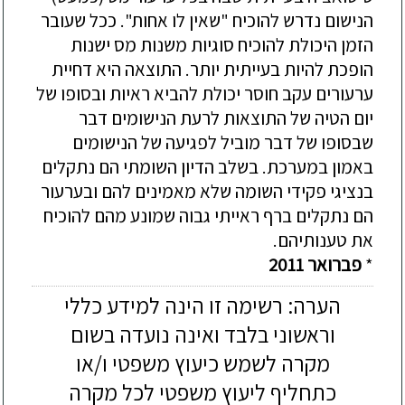
הנישום
נדרש
להוכיח
"
שאין
לו
אחות
".
ככל
שעובר
הזמן
היכולת
להוכיח
סוגיות
משנות
מס
ישנות
הופכת
להיות
בעייתית
יותר
.
התוצאה
היא
דחיית
ערעורים
עקב
חוסר
יכולת
להביא
ראיות
ובסופו
של
יום
הטיה
של
התוצאות
לרעת
הנישומים
דבר
שבסופו
של
דבר
מוביל
לפגיעה
של
הנישומים
באמון
במערכת
.
בשלב
הדיון
השומתי
הם
נתקלים
בנציגי
פקידי
השומה
שלא
מאמינים
להם
ובערעור
הם
נתקלים
ברף
ראייתי
גבוה
שמונע
מהם
להוכיח
את
טענותיהם
.
*
פברואר
2011
הערה: רשימה זו הינה למידע כללי
וראשוני בלבד ואינה נועדה בשום
מקרה לשמש כיעוץ משפטי ו/או
כתחליף ליעוץ משפטי לכל מקרה