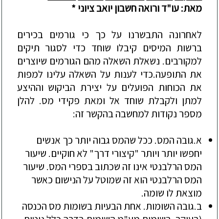
מאת
: עו"ד ורואה חשבון
יואב
ציוני
*
לאחרונה
התבשרנו
על
כך
כי
גורמים
בכירים
ברשות
המיסים
קיבלו
שוחד
כדי
לסגור
תיקים
למקורבים
.
נשאלת
השאלה
מהם
הגורמים
שיוצרים
את
התופעה
.
כדי
לענות
על
השאלה
עלינו
ל
מפות
את
הכוחות
הפועלים
על
יצירת
הביקוש
וההיצע
למתן
ולקבלת
שוחד
אל
ומאת
פקידי
מס
.
להלן
מספר
נקודות
למחשבה
בהקשר
זה
:
א.
גובה
המס
.
ככל
שהמס
גבוה
יותר
כך
אנשים
יחפשו
יותר
ויותר
"
קיצורי
דרך
"
לא
חוקיים
.
שיעור
המס
הרלבנטי
אינו
זה
שכתוב
בספרי
המס
.
שיעור
המס
הרלבנטי
הוא
זה
שמוטל
על
הנישום
כאשר
מוצאת
לו
שומה
.
ב.
גובה
השומות
.
אחת
הבעיות
בשומות
מס
הכנסה