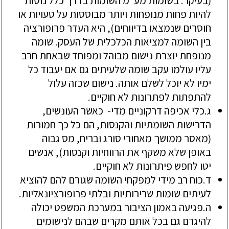
(
בעיקר
.
בשומות
מע
"
מ
השומות
בדרך
כלל
נוטות
להיות
פחות
מנופחות
ויותר
מבוססות
על
טעויות
או
חוסרים
שנמצאו
בדיווחים
),
היא
העדר
פרופורציה
בין
השומה
למציאות
הכלכלית
של
העסק
.
שומה
מנופחת
יוצרת
נישום
מבוהל
ומפוחד
שבאחת
חרב
עליו
עולמו
עקב
שומה
ש
לעיתים
גם
אם
יעבוד
כל
ימיו
לא
יוכל
לשלם
אותה
.
נישום
שכזה
עלול
להתפתות
לפתרונות
לא
חוקיים
.
ג.
כלי
אכיפה
דרקוניים
מדי
-
כאשר
העונשים
,
הדרישות
השומתיות
והקנסות
,
הם
כל
כך
חמורות
(
מאסר
ממושך
מאחורי
סורג
ובריח
,
מס
גבוה
באופן
שלא
משקף
את
הרווחיות
וקנסות
),
אנשים
יטו
לחפש
פיתרונות
לא
חוקיים
.
ד.
כוח
רב
מידי
למפקחי
השומה
שגורם
להם
להוציא
לעיתים
שומות
שרירותיות
ובלתי
פרופורציונאליות
.
ה.
פגיעה
באמון
הציבור
במערכת
המשפט
יכולה
להיגרם
גם
בכל
אותם
מקרים
שבהם
לנישומים