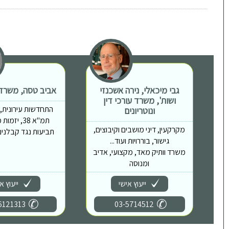
גבי מיכאלי, נירה אשכנזי
אביב טסה, משרד ע
ושות', משרד עורכי דין
התחדשות עירונית, פי
ונוטריונים
תמ"א 38, יז
מקרקעין, דיני מושבים וקיבוצים,
תביעות נגד קבלנים,
גישור, בוררויות ועוד...
משרד וותיק מאד, מקצועי, אדיב
ומנוסה
ייעוץ אישי
ייעוץ א
6121313
03-5714512