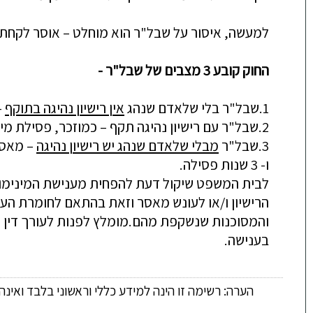
למעשה, איסור על שבל"ר הוא מוחלט –
אוסר לקחת 
החוק קובע 3 מצבים של שבל"ר -
1.
שבל"ר בלי שלאדם שנהג
אין רישיון נהיגה בתוקף
–
2.
שבל"ר עם רישיון נהיגה תקף –
כמוזכר, פסילת מינימום ש
3.
שבל"ר
מבלי שלאדם שנהג יש רישיון נהיגה
–
מאסר בפועל מינימ
ו- 3 שנות פסילה.
לבית המשפ
ט שיקול דעת להפחית מענישת המינימום
הרישיון ו/או לעונש מאסר וזאת בהתאם לחומרת העב
והמסוכנות שנשקפת מהם.
מומלץ לפנות לעורך דין 
בענישה.
הערה: רשימה זו הינה למידע כללי וראשוני בלבד ואינ