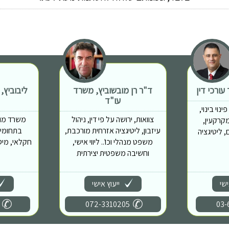
ורכי דין
ד"ר רן מובשוביץ, משרד
ליבוביץ,
עו"ד
נוי בינוי,
צוואות, ירושה על פי דין, ניהול
משרד מוב
מות מקרקעין,
עיזבון, ליטיגציה אזרחית מורכבת,
בתחומים
 ליטיגציה
משפט מנהלי וכו'.. ליווי אישי,
חקלאי, מיס
וחשיבה משפטית יצירתית
ישי
ייעוץ אישי
072-3310205
03-