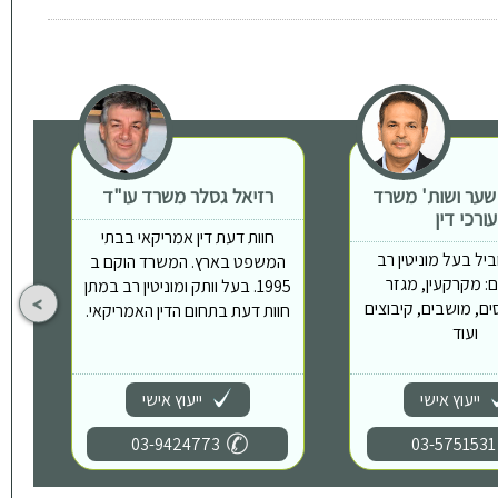
 שער ושות' משרד
רזיאל גסלר משרד עו"ד
ת
עורכי דין
חוות דעת דין אמריקאי בבתי
יל בעל מוניטין רב
המשפט בארץ. המשרד הוקם ב
: מקרקעין, מגזר
1995. בעל וותק ומוניטין רב במתן
ים, מושבים, קיבוצים
חוות דעת בתחום הדין האמריקאי.
ועוד
ייעוץ אישי
ייעוץ אישי
03-9424773
03-5751531