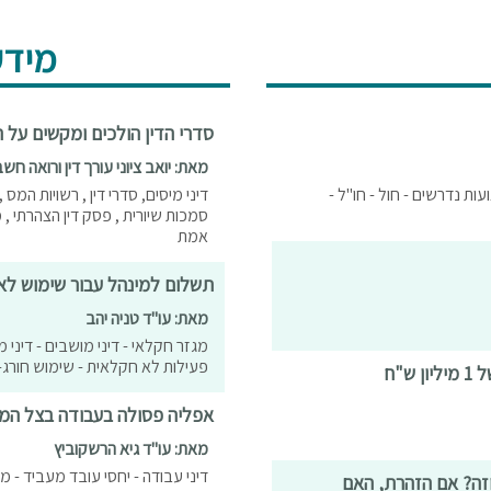
מידע
סדרי הדין הולכים ומקשים על ה
מאת: יואב ציוני עורך דין ורואה חשב
עות נדרשים - חול - חו"ל -
דיני מיסים, סדרי דין , רשויות המס
סמכות שיורית , פסק דין הצהרתי ,
אמת
תשלום למינהל עבור שימוש ל
מאת: עו"ד טניה יהב
מגזר חקלאי - דיני מושבים - דיני
פעילות לא חקלאית - שימוש חורג- 
"ח
אפליה פסולה בעבודה בצל המ
מאת: עו"ד גיא הרשקוביץ
דיני עבודה - יחסי עובד מעביד - מש
וזה? אם הזהרת, האם