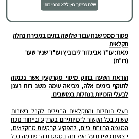
שלח פנייתך כאן ללא התחייבות!
פטור ממס שבח עבור שלושה בתים במכירת נחלה
חקלאית
מאת: עו"ד אביגדור ליבוביץ ו
עו"ד שניר שער
(רו"ח)
הוראת השעה בחוק מיסוי מקרקעין
אשר נכנסה
לתוקף בימים אלה, מביאה עימה משב רוח רענן
לבעלי הזכויות בנחלות במושבים.
בעלי הנחלות והחקלאים הרגילים לקבל בשורות
קשות בכל הק
שור לזכויותיהם בקרקע ובייחוד נוכח
המגמה הרווחת כיום, להפקיע קרקעות מחקלאים,
יוצאים
כש
ידם
על
העליונה במסגרת הרפורמה בכל