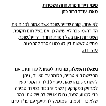
פינוי
דייר והפרת חוזה השכירות
מאת: עו"ד דרור כהן
לא אחת, קורה
שדייר/
שוכר אשר אמור לפנות את
ה
דירה/
מושכר
לא עושה כן.
אם בשל תום תקופת
השכירות ואם בשל הפרת החוזה
. הדייר/שוכר
,
מחליט לעשות דין לעצמו ומסרב להתפנות
מהדירה.
נשאלת
השאלה, מה ניתן לעשות?
עקרונית, אם
הפלישה היא טרייה, כלומר עד 30 יום, ני
תן
להשתמש בהרשאת סעיף 18 לחוק המקרקעין
למחזיק במקרקעין
לשימוש בכוח במידה סבירה
כדי למנוע הסגת גבול
ו
או שלילת שליטתו בהם
שלא כדין
(כמובן שמומלץ להתייעץ עם עו"ד טרם