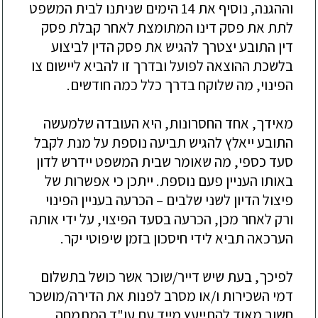
וההגנה, נוסיף את 14 הימים שניתנו לבית המשפט
לתת את פסק דינו המתומצת לאחר קבלת פסק
דין התובע יצטרך
להגיש
את פסק הדין לביצוע
בלשכת ההוצאה לפועל
ובדרך זו להביא ליישום צו
הפינוי, מה שלוקח
בדרך כלל כמה חודשים.
מאי
ד
ך, אחד החסרונות, היא העובדה שלמעשה
התובע ייאלץ להגיש תביעה נוספת על מנת לקבל
סעד כספי, מה שאומר שבית המשפט יידרש לדון
באותו העניין פעם נוספת. ייתכן כי
אפשרות של
פיצול הדיון לשני שלבים –
הכרעה בעניין הפינוי
ורק לאחר מכן, הכרעה בסעד הפיצוי, על ידי אותה
הערכאה תביא לידי חיסכון בזמן שיפוטי יקר.
לפיכך, בעת שיש דייר/שוכר אשר כושל בתשלום
דמי השכירות ו/או מסרב לפנות את הדירה/מושכר
חשוב מאוד להתייעץ מייד עם עו"ד
המתמחה