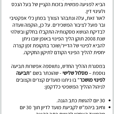
הביא לפגיעה ממשית בזכות הק
ניין
של בעל הנכס
ולעינוי דין.
לאור זאת
, עלה ונתבהר הצורך במתן כלי אפקטיבי
ובר פ
ועל
לציבור המשכירים. על כן, הוקמה וועדה
לבדיקת הנושא מסקנותיה התקבלו בחלקן ו
בשלהי
שנת 2008 תוקן הליך
הפינוי באופן שבו ניתן
להביא לפינוי של
הדייר/
שוכר בתקופת זמן קצרה
יחסית להליך הפינ
וי הקודם לתיקון החקיקה.
במסגרת
ה
הליך
החדש
,
נתווספה אפשרות תביעה
נוספת –
מסלול שלישי
-
ש
ה
וכתר בשם "
תביעה
לפינוי מושכר
" בו
ניתנו מועדים
קצרים ו
קצובים
לניהול ההליך המשפטי כלדקמן
:
30 יום להגשת כתב הגנה
.
וחיוב ביהמ"ש לקביעת מועד לדיון תוך 30 יום