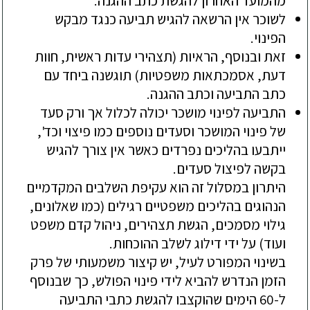
מהמועד האחרון להגשת כתב ההגנה
.
לשוכר אין הרשאה
להגיש תביעה כנגד מבקש
הפינוי
.
זאת ובנוסף,
הראיות (תצהירי עדות ראשית, חוות
דעת, אסמכתאות משפטיות) תוגשנה ביחד עם
כתב התביעה וכתב ההגנה
.
התביעה לפינוי מושכר יכולה לכלול
אך ורק סעד
של פינוי המושכר וסעדים נוספים כמו פיצוי וכד',
ייתבעו בהליכים נפרדים
כאשר אין צורך להגיש
בקשה לפיצול סעדים.
היתרון במסלול זה הוא עקיפת השלבים המקדמיים
הנהוגים בהליכים משפטיים רגילים (כמו שאלונים,
גילוי מסמכים, הגשת תצהירים, ניהול קדם משפט
ועוד)
על ידי דילוג לשלב ההוכחות.
בשינוי המפורט לעיל,
יש קיצור משמעותי של פרק
הזמן הנדרש להביא לידי פינוי הפולש, כך שבנוסף
ל-60 הימים שהוקצבו להגשת כתבי התביעה