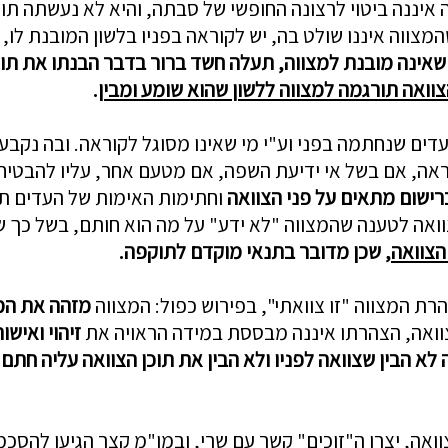
איננה ביטוי לרצונה החופשי של סבתה, והיא לא נעשתה תו
מצווה איננו שולט בה, יש לקוראה בפניו בלשון המובנת לו
 שאינה מובנת למצווה, תעלה חשד ברור בדבר הבנתו את תוכ
וואה תורגמה למצווה ללשון שהוא שומע ומבין
.
דים שנחתמה בפני וע"י מי שאינו מסוגל לקוראה. ובה נקבע 
וראה, אם בשל אי ידיעת השפה, אם מטעם אחר, עליו להבטיח
ברישום מתאים על פני הצוואה
וחתימות האימות של העדים תת
אה לטענה שהמצווה "לא ידע" על מה הוא חותם, בשל כך ש
הצוואה
, שכן מדובר בתנאי מוקדם לתוקפה.
המצווה "זו צוואתי", בפירוש כפול: המצווה
מזהה את המ
הצוואה, הצהרתו איננה מבססת במידה הראויה את
זיהוי ואישור
 לא
הבין שצוואה לפניו ולא
הבין את תוכן הצוואה עליה חתם.
ה, יצרו ה"זוכים" קשר עם שרי, ובמו"מ קצר הגיעו להסכמ