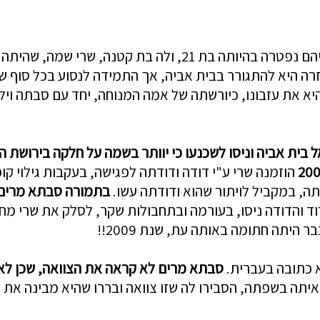
לסבתא מרים ולסבא יעקב היו 3 ילדים. אחת מבנותיהם נפטרה בה
כשנישא אביה של שרי בשנית, בהיותה בת 5, חזרה היא להתגורר בבית אביה, אך התמי
פטר סבא יעקב, בהיות שרי בת 9, ירשה היא את עזבונו, כיורשתה של אמה המנוחה
ל בית אביה וניסו לשכנעו כי יוותר בשמה על חלקה בירושת
הוזמנה שרי ע"י דודה ודודתה לפגישה, בעקבות גילוי ק
, במקביל לויתור שהוא ודודתה עשו.
בתמורה סבת
א מרים
וד והדודה ניסו, בעורמה ובתחבולות שקר, לסלק את שרי מ
היתה חתומה באותה עת, שנת 2009!!
 כתובה בעברית.
סבתא מרים
לא קראה את הצוואה
, שכן לא
 איתה בשפתה, הסבירו לה שזו צוואה ובררו שהיא מבינה את ה