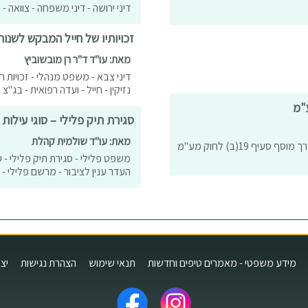
דיני ירושה - דיני משפחה - צוואה -
זכויותיו של חייל המבקש לשנות
מאת: עו"ד ד"ר רן מובשוביץ
דיני צבא - משפט מנהלי - זכויות חי
נזיקין - חייל - ועדה רפואית - בג"
ע"מ
סגירת תיק פלילי – סוגי עילות 
מאת: עו"ד שולמית קהלת
עושה שוק רווח ממכירת מניות מע"מ דיני מיסים חוק מע"מ מס ערך מוסף סעיף 19(ב) לחוק מע"מ
משפט פלילי - סגירת תיק פלילי - 
העדר ענין לציבור - מרשם פלילי - 
מידע משפטי - מאמרים טיפים וחדשות
תנאי שימוש
הצהרת נגישות
יצ