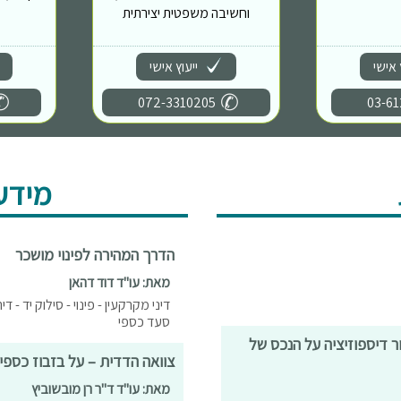
וחשיבה משפטית יצירתית
 אישי
ייעוץ אישי
072-3310205
03-61
מידע
הדרך המהירה לפינוי מושכר
מאת: עו"ד דוד דהאן
דיני מקרקעין - פינוי - סילוק יד - 
סעד כספי
 דיספוזיציה על הנכס של
צוואה הדדית – על בזבוז כספי 
מאת: עו"ד ד"ר רן מובשוביץ