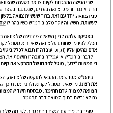
שרי הגישה התנגדות לקיום צוואה בטענה שהצוואה 
החוק איננו דורש כי צוואה בעדים, שנכתבה בשפה שה
פני הצוואה.
יחד עם זאת ברור שעשיית צוואה בלשון
לעשותה.
חשש זה יוסר מלב ביהמ"ש כשיובהר לו
שהצ
בפסיקה
עלתה לדיון השאלה מה דינה של צוואה בע
הכלל לפיו מי שחותם על צוואה שאין הוא מסוגל לק
אדם מהימן עליו
(!), וכי
עובדה זו תבוא לכלל ביטוי 
לדברי ביהמ"ש אי עמידה בחובה זו חושפת את הצוו
כי המצווה "ידע", מוטל לפתחו של המבקש את קיום 
ביהמ"ש מפרש את התנאי לתוקפה של צוואה, הצהרת 
את רצונו.
מי שאינו מסוגל לקרוא ולהבין את תוכן 
הצוואה למצווה טרם חתימה, מבססת חשד שהמצווה
גם לא נרשם בתוך הצוואה דבר תרגומה.
סוף דבר. מיד עם הגשת ההתנגדות לקיומה של הצווא