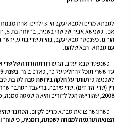
אם. 
הורים. כשנ
עם סבתא- רבא שלהם.
כשנפטר סבא יעקב, הגיעו
דודתה ודודה
של שרי
א
עד ששרי תוכל להחליט על כך, כאדם בוגר.
בשנת 2009
לשכנעה כי
תוותר על חלקה בירושת סבה
לטובת סבתה
דין
(שרי והדודים). שרי סירבה. בדיעבד הסתבר שהד
2008,
שהורישה הכל לדודים והיא הושמטה ממנה, כבר 
כשהוגשה צוואת סבתא מרים לקיום, הסתבר שהיא
הצוואה תור
גמה למנוחה לשפתה, רומנית,
כי שוחחו