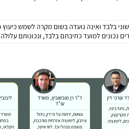
שוני בלבד ואינה נועדה בשום מקרה לשמש כיעוץ 
רים נכונים למועד כתיבתם בלבד, ונכונותם עלול
 עורכי דין
ד"ר רן מובשוביץ, משרד
ליבובי
עו"ד
פינוי בינוי,
צוואות, ירושה על פי דין, ניהול
משרד מ
 יזמות מקרקעין,
עיזבון, ליטיגציה אזרחית מורכבת,
בתחומ
ם, ליטיגציה
משפט מנהלי וכו'.. ליווי אישי,
חקלאי, מ