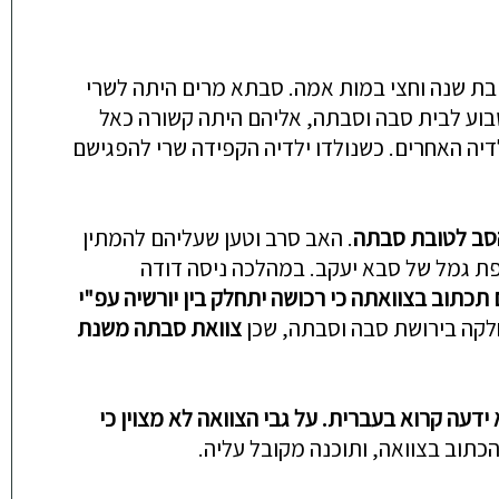
יותה בת 21, ולה בת קטנה, שרי שמה, שהיתה בת שנה וחצי במות אמה. סבתא מרים היתה לשרי
דה לנסוע בכל סוף שבוע לבית סבה וסבתה, אליהם היתה קשורה כאל
, יחד עם סבתה וילדיה האחרים. כשנולדו ילדיה הקפידה שרי להפגישם
 הסב לטובת סבתה
. האב סרב וטען שעליהם להמתין
ופת גמל של סבא יעקב. במהלכה ניסה דודה
תכתוב בצוואתה כי רכושה יתחלק בין
יורשיה עפ"י
חלקה בירושת סבה וסבתה, שכן
צוואת סבתה משנת
 ידעה קרוא בעברית. על גבי הצוואה לא מצוין כי
כתוב בצוואה, ותוכנה מקובל עליה.