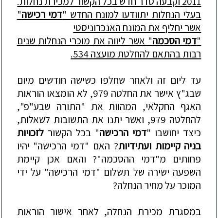
2011
וקבעה סדר חדש בכל הקשור למכירת נחלות.
בעלי הנחלות יתוודעו למונח החדש "
דמי רכישה
"
אשר יחליף את המונח האנכרוניסטי
"
דמי הסכמה
" אשר ליווה את מוכרי הנחלות שנים
רבות בהתאם להחלטת מועצה 534.
עד ליום זה ולאחר שחלפו כשישה חודשים מיום
שבג"ץ אישר את החלטה 979, לא הו
מצאו הוראות
האגף החקלאי, המהוות את "התורה שבע"פ",
ל
החלטה 979, ואשר יתנו את התשובות לשאלות,
כיצד יחושבו "
דמי הרכישה
" בכל הקשור
לזכויות
בניה קיימות ועתידיות
? האם "דמי הרכישה" יהיו
פחותים מ"דמי ההסכמה"? והאם אכן קיימת
השפעה ישירה של תשלום "דמי הרכישה" על ידי
המוכר
על מחיר הנחלה?
במסגרת מכירת הנחלה, לאחר אישור הוראות