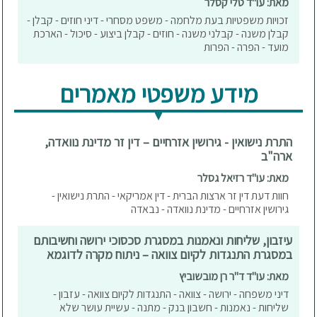
מאת: עו"ד טלי קסלר
זכויות משפטיות בעת מלחמה - משפט מסחרי - דיני חוזים - קבלן -
קבלן משנה - קבלני משנה - חוזים - קבלן ביצוע - סיכול - הארכת
מועד - הפרה - הפרות
מידע משפטי מאמרים
התרת נישואין - גירושין אזרחיים – דין זר מדינת נוואדה,
ארה"ב
מאת: עו"ד רזיאל גסלר
חוות דעת דין זר ארצות הברית - דין אמריקאי - התרת נישואין -
גירושין אזרחיים - מדינת נוואדה - נבאדה
עיזבון, שליחות ונאמנות במסגרת סכסוכי ירושה וחשיבותם
במסגרת התנגדות לקיום צוואה – ניתוח מקרה לדוגמא
מאת: עו"ד ד"ר רן מובשוביץ
דיני משפחה - ירושה - צוואה - התנגדות לקיום צוואה - עזבון -
שליחות - נאמנות - חשבון בנק - מתנה - עשיית עושר שלא