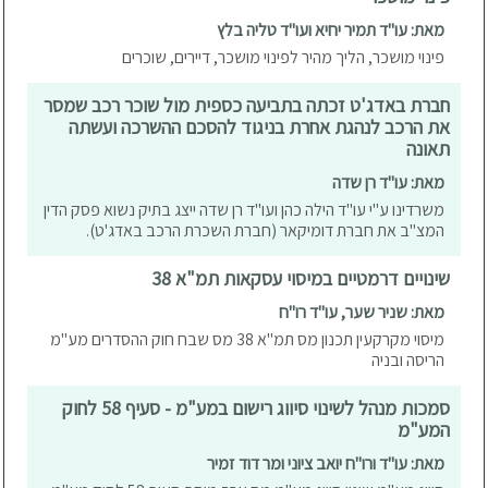
מאת: עו"ד תמיר יחיא ועו"ד טליה בלץ
פינוי מושכר, הליך מהיר לפינוי מושכר, דיירים, שוכרים
חברת באדג'ט זכתה בתביעה כספית מול שוכר רכב שמסר
את הרכב לנהגת אחרת בניגוד להסכם ההשרכה ועשתה
תאונה
מאת: עו"ד רן שדה
משרדינו ע"י עו"ד הילה כהן ועו"ד רן שדה ייצג בתיק נשוא פסק הדין
המצ"ב את חברת דומיקאר (חברת השכרת הרכב באדג'ט).
שינויים דרמטיים במיסוי עסקאות תמ"א 38
מאת: שניר שער, עו"ד רו"ח
מיסוי מקרקעין תכנון מס תמ"א 38 מס שבח חוק ההסדרים מע"מ
הריסה ובניה
סמכות מנהל לשינוי סיווג רישום במע"מ - סעיף 58 לחוק
המע"מ
מאת: עו"ד ורו"ח יואב ציוני ומר דוד זמיר