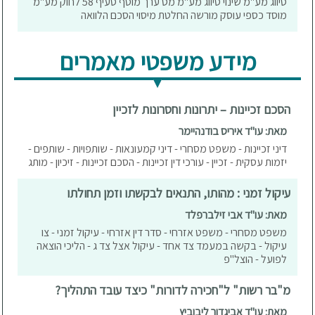
סיווג מע"מ שינוי סיווג מע"מ מס ערך מוסף סעיף 58 לחוק מע"מ
מוסד כספי עוסק מורשה החלטת מיסוי הסכם הלוואה
מידע משפטי מאמרים
הסכם זכיינות – יתרונות וחסרונות לזכיין
מאת: עו"ד איריס בודנהיימר
דיני זכיינות - משפט מסחרי - דיני קמעונאות - שותפויות - שותפים -
יזמות עסקית - זכיין - עורכי דין זכיינות - הסכם זכיינות - זיכיון - מותג
עיקול זמני : מהותו, התנאים לבקשתו וזמן תחולתו
מאת: עו"ד אבי זילברפלד
משפט מסחרי - משפט אזרחי - סדר דין אזרחי - עיקול זמני - צו
עיקול - בקשה במעמד צד אחד - עיקול אצל צד ג - הליכי הוצאה
לפועל - הוצל"פ
מ"בר רשות" ל"חכירה לדורות" כיצד עובד התהליך?
מאת: עו"ד אביגדור ליבוביץ