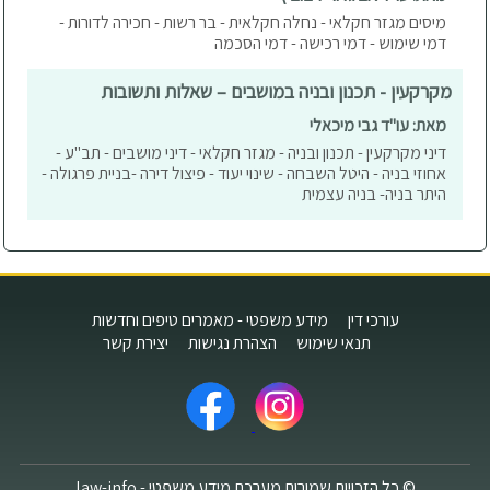
מיסים מגזר חקלאי - נחלה חקלאית - בר רשות - חכירה לדורות -
דמי שימוש - דמי רכישה - דמי הסכמה
מקרקעין - תכנון ובניה במושבים – שאלות ותשובות
מאת: עו"ד גבי מיכאלי
דיני מקרקעין - תכנון ובניה - מגזר חקלאי - דיני מושבים - תב"ע -
אחוזי בניה - היטל השבחה - שינוי יעוד - פיצול דירה -בניית פרגולה -
היתר בניה- בניה עצמית
עורכי דין
מידע משפטי - מאמרים טיפים וחדשות
תנאי שימוש
הצהרת נגישות
יצירת קשר
© כל הזכויות שמורות מערכת מידע משפטי - law-info