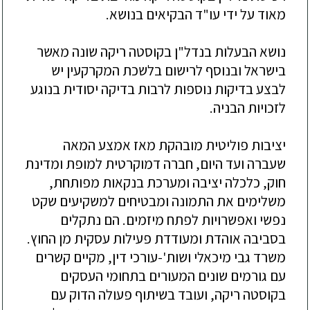
מאוד
על
ידי
עו
"
ד
הבקיאים
בנושא
.
נושא
הבעלות
בנדל
"
ן
בקוסטה
ריקה
שונה
מאשר
בישראל
ובנוסף
לרישום
בלשכת
המקרקעין
יש
לבצע
בדיקות
נוספות
לרבות
בדיקה
יסודית
בנוגע
לזכויות
הבניה
.
יציבות
פוליטית
מובהקת
מאז
אמצע
המאה
שעברה
ועד
היום
,
חברה
דמוקרטית
למופת
ומדינת
חוק
,
כלכלה
יציבה
ומערכת
בנקאות
מפותחת
,
משלימים
את
התמונה
ומבטיחים
למשקיעים
שקט
נפשי
ואפשרויות
לפתח
מיזמים
.
הם
נתקלים
בסביבה
אוהדת
ומעודדת
פעילות
עסקית
מן
החוץ
.
משרד
גבי
מיכאלי
ושות
'-
עו
רכי
דין
,
מקיים
קשרים
עם
גורמים
שונים
המעורים
בתחומי
העסקים
בקוסטה
ריקה
,
ועובד
בשיתוף
פעולה
הדוק
עם