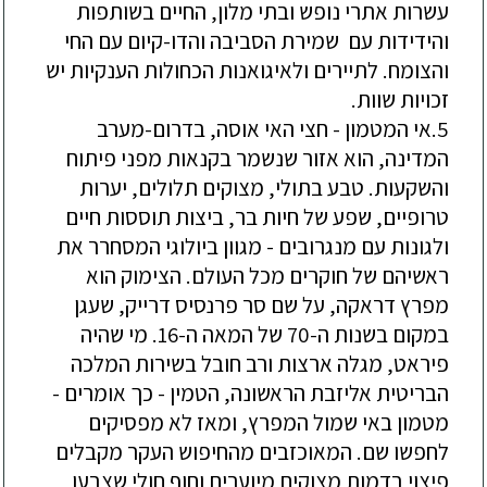
עשרות אתרי נופש ובתי מלון, החיים בשותפות
והידידות עם שמירת הסביבה והדו-קיום עם החי
והצומח. לתיירים ולאיגואנות הכחולות הענקיות יש
זכויות שוות.
5.אי המטמון - חצי האי אוסה, בדרום-מערב
המדינה, הוא אזור שנשמר בקנאות מפני פיתוח
והשקעות. טבע בתולי, מצוקים תלולים, יערות
טרופיים, שפע של חיות בר, ביצות תוססות חיים
ולגונות עם מנגרובים - מגוון ביולוגי המסחרר את
ראשיהם של חוקרים מכל העולם. הצימוק הוא
מפרץ דראקה, על שם סר פרנסיס דרייק, שעגן
במקום בשנות ה-70 של המאה ה-16. מי שהיה
פיראט, מגלה ארצות ורב חובל בשירות המלכה
הבריטית אליזבת הראשונה, הטמין - כך אומרים -
מטמון באי שמול המפרץ, ומאז לא מפסיקים
לחפשו שם. המאוכזבים מהחיפוש העקר מקבלים
פיצוי בדמות מצוקים מיוערים וחוף חולי שצבעו