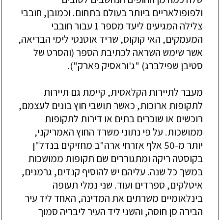
ולפופולאריים
ביותר
בעולם
בתחום
.
וכמובן
,
חובבי
צלילה
המגיעים
ליעד
מספר
1
עבור
חובבי
המעמקים
,
האי
קוקוס
,
שריד
אוטנטי
לימי
הבריאה
,
אשר
שימש
השראה
לכתיבת
הספר
(
והסרט
של
סטיבן
שפילברג
) "
ג
'
וראסיק
פארק
").
מעבר
לתיירות
הקלאסית
,
קיימת
גם
תיירות
לתקופות
ארוכות
,
כאשר
תושבי
חוץ
בונים
לעצמם
,
רוכשים
או
שוכרים
בתים
או
דירות
לתקופות
ממושכות
.
על
פי
נתוני
משרד
החוץ
האמריקני
,
יותר
מ
-50
אלף
אזרחי
ארה
"
ב
מחזיקים
בנדל
"
ן
בקוסטה
ריקה
ומתגוררים
שם
תקופות
ממושכות
במשך
כל
שנה
.
עליהם
יש
להוסיף
קנדים
,
גרמנים
,
איטלקים
,
ספרדים
ועוד
.
שני
נמלי
תעופה
בינלאומיים
משרתים
את
המדינה
,
האחד
ליד
עיר
הבירה
סן
חוסה
,
והשני
ליד
העיר
ליבריה
סמוך