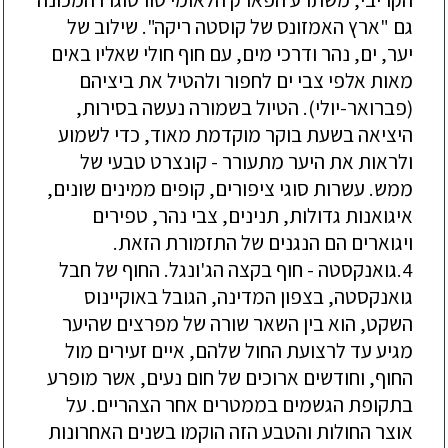
גם "ארץ האמזונס של קוסטה ריקה". שילוב של
יער, ים, נהר ודרכי מים, עם חוף חולי שאליו באים
מאות אלפי צבי ים לחפור ולהטיל את ביציהם
(פברואר-יולי). הטיול בשמורה נעשה בסירות,
היציאה בשעת בוקר מוקדמת מאוד, כדי לשמוע
ולראות את היער מתעורר - קונצרט טבעי של
ממש. עשרות סוגי ציפורים, קופים ממינים שונים,
איגואנות גדולות, תנינים, צבי נהר, טפירים
ויגוארים הם הנגנים של התזמורת הזאת.
4.גואנקסטה - חוף בקצה הג'ונגל. החוף של חבל
גואנקסטה, בצפון המדינה, הגובל באוקיינוס
השקט, הוא בין השאר שורה של מפרצים שהיער
מגיע עד לרצועת החול שלהם, איים זעירים מול
החוף, וחודשים ארוכים של חום נעים, אשר מופרע
בתקופת הגשמים בממטרים אחר הצהריים. על
אוצר החולות והטבע הזה הוקמו בשנים האחרונות