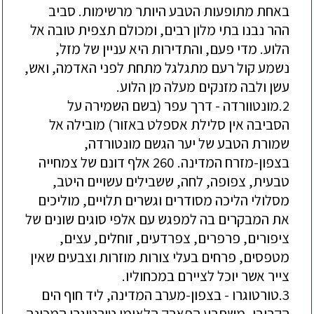
באחת מתופעות הטבע היותר מרשימות. סביב
ההר נבנו בתי מלון רבים, ומכולם תצפית טובה אל
הלוע. מדי פעם, והתדירות היא עניין של מזל,
נשמע קול רעם מתגלגל מתחת לפני האדמה, ואש,
עשן ולבה מזנקים מעלה מן הלוע.
2.מונטוורדה - דרך עפר (בשם השמירה על
הסביבה אין סלילת אספלט באזור) מובילה אל
שמורת הטבע של יער הגשם מונטורדה,
בצפון-מזרח המדינה. 260 אלף דונם של צמחייה
טבעית, צפופה, לחה, ששבילים עשויים היטב,
מסלולי הליכה מסודרים וגשרים תלויים, מוליכים
את המבקרים בה למפגש עם אלפי סוגים שונים של
ציפורים, פרפרים, צפרדעים, זוחלים, עצים,
מטפסים, פרחים בעלי צורות מוזרות וצבעים שאין
צייר אשר יוכל לציירם במכחוליו.
3.טורטוגרו - בצפון-מערב המדינה, ליד חוף הים
הקריבי, משתרע הפארק הלאומי טורטוגרו המכונה