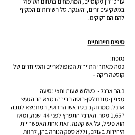
עורכי
דין
מקומיים
,
המתמחים
בתחום
הטיפול
במשקיעים
זרים
,
והענקת
סל
השירותים
המקיף
להם
הם
זקוקים
.
טיפים
תיירותיים
נספח
:
כמה
מאתרי
התיירות
הפופולאריים
והמיוחדים
של
קוסטה
ריקה –
1.
הר ארנל - כשלוש שעות וחצי נסיעה
מצפון-מזרח לסן-חוסה הבירה נמצא הר הגעש
ארנל. ממרחק ניבט ראשו החרוטי, המתנשא לגובה
1,657 מטר. הארנל התפרץ לפני 44 שנה, ומאז
הוא פעיל, על אש קטנה. זאת אחת האפשרויות
היחידות בעולם, וללא ספק הנוחה בהן, לחזות