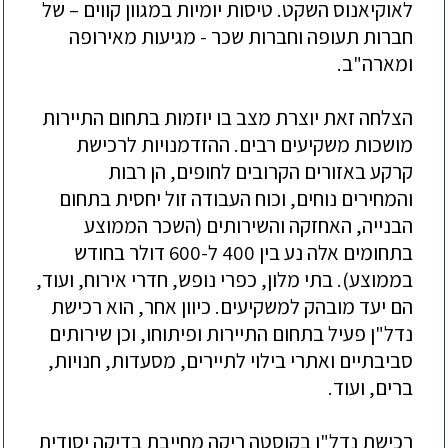
לאוקיאנוס
השקט
.
טיסות
יומיות
במגוון
קווים –
של
חברות
תעופה
וחברות
שכר
-
מגיעות
מאירופה
ומארה
"
ב
.
הצלחה
זאת
יוצרת
מצב
בו
יוזמות
בתחום
התיירות
מושכות
משקיעים
רבים
.
ההזדמנויות
לרכישת
קרקע
באזורים
הקרובים
לחופים
,
הן
רבות
והמחירים
נוחים
,
וכוח
העבודה
זול
יחסית
בתחום
הבנייה
,
האחזקה
והשירותים
(
השכר
הממוצע
בתחומים
אלה
נע
בין
400
ל
-600
דולר
בחודש
בממוצע
).
בתי
מלון
,
כפרי
נופש
,
חדרי
אירוח
,
ועוד
,
הם
יעד
מובהק
למשקיעים
.
כיוון
אחר
,
הוא
רכישת
נדל
"
ן
פעיל
בתחום
התיירות
ופיתוחו
,
וכן
שירותים
סביבתיים
ואתרי
בילוי
לתיירים
,
מסעדות
,
חנויות
,
ברים
,
ועוד
.
רכישת
נדל
"
ן
בקוסטה
ריקה
מחייבת
בדיקה
יסודית