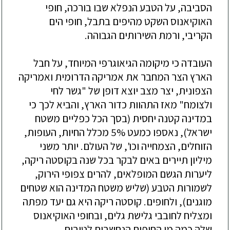
הסביבה
,
על
הטבע
הנפלא
שבו
בורכה
,
חופי
האוקיאנוס
השקט
מהיפים
בתבל
,
חופי
הים
הקריבי
,
ורמת
השירותים
הגבוהה
.
העובדה
כי
מיקומה
הגיאוגרפי
המיוחד
,
על
חבל
הארץ
הצר
המחבר
את
אמריקה
הדרומית
ואמריקה
הצפונית
,
יצר
מצב
יוצא
דופן
של
"
גשר
לחי
ולצומח
"
מאז
התהוות
כדור
הארץ
,
והביא
לכך
כי
במדינה
קטנה
יחסית
(
בסך
הכל
כפליים
משטח
ישראל
),
נאספו
כמעט
5%
מכלל
החיות
,
העופות
,
הזוחלים
,
הצמחייה
וכו
',
של
העולם
.
יותר
משני
מיליון
תיירים
באים
לבקר
בכל
שנה
בקוסטה
ריקה
,
ליערות
הגשם
המופלאים
,
להרים
צפופי
הירוק
,
לשמורות
הטבע
(
שליש
משטח
המדינה
הוא
שטחים
מוגנים
),
ולחופים
.
קוסטה
ריקה
היא
גם
יעד
מפתה
ומצליח
לחובבי
גלישת
גלים
,
ובחופי
האוקיאנוס
שלה
כמה
מן
החופים
הנחשבים
לטובים