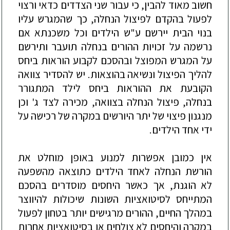
חשוב מאוד להבין,
כי עבור שני הצדדים כדאי ורצוי
לפעול
בהקדם לפיצול הנחלה, כך שהמגרש עליו
בנוי הבית יירשם ע"ש הילדים וכל משכנתא אם
נרשמה על זכויות ההורים בנחלה תועבר ותירשם
על המגרש המפוצל ובהסכם לקבוע הוראות ביחס
להליך הפיצול ונשיאה בהוצאות. יש להסדיר צוואה
הקובעת את ההורא
ות ביחס לילד המתגורר
בנחלה, פיצול הנחלה בצוואה, מכירה לצד ג' וכן
מנגנון פיצוי של יתר היורשים במקרה של רכישה על
ידי אחד הילדים.
אין כמובן אפשרות למנוע באופן מוחלט את
הורשת הנחלה לאחד הילדים כתוצאה מהשפעה
לא הוגנת, אך כאשר היחסים מוסדרים בהסכם
המתייחס לסיטוא
ציות השונות שיכולות להיווצר
במהלך החיים, ההורים מרגישים יו
תר בטחון לפעול
במקרה והיחסים לא צולחים או בסיטואציות אחרות