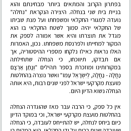
בפתרון הקרוב והמתאים ביותר מבחינתם והוא
בניית בית שני בנחלה. היצ
ירה הנקראת "נחלה"
נועדה למגורי החקלאי ומשפחתו ועל מנת שביתו
של החקלאי יהיה סמוך לשטח החקלאי בו הוא
מגדל את תוצרתו והיא אשר אמורה לספק את
המקור למחייתו ולפרנסת משפחתו. נכון, האמרות
האלו נראות כאילו נלקחו מספרי ההיסטוריה, אך
אם תבדקו, תיווכחו, כי הנחלה שתחיל
תה
במקורותינו ומוזכרת בספר תהילים "וְנָתַן אַרְצָם
נַחֲלָה - נַחֲלָה, לְיִשְׂרָאֵל עַמּוֹ" ואשר נוצרה
בהחלטות
מועצת מקרקעי ישראל לפני שנים רבות, היא אותה
הנחלה נשוא הדיון היום.
אין כל ספק, כי הרבה עבר מאז שהוגדרה הנחלה
בהחלטות מועצת מקרקעי ישראל, וכי במוקד
הדיון
כיום ביחס לנחלה, יש להתייחס לעובדה, כי הנחלה
שעובדה שנים רבות על ידי החקלאי, היא המקום בו