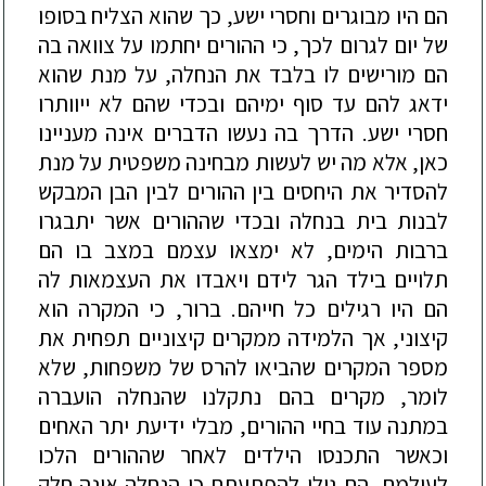
הם היו מבוגרים וחסרי ישע, כ
ך שהוא הצליח בסופו
של יום לגרום לכך, כי ההורים יחתמו על צוואה בה
הם מורישים
לו בלבד את הנחלה, על מנת שהוא
ידאג להם עד סוף ימיהם ובכדי שהם לא ייוותרו
חסרי ישע. הדרך בה נעשו הדברים אינה מעניינו
כאן, אלא מה יש לעשות מבחינה משפטית על מנת
להסדיר את היחסים בין ה
הורים לבין הבן המבקש
לבנות בית בנחלה ובכדי שההורים אשר יתבגרו
ברבות הימים, לא ימצאו עצמם במצב בו הם
תלויים בילד הגר לידם ויאבדו את העצמאות לה
הם היו רגילים כל חייהם. ברור, כי המקרה הוא
קיצוני, אך הלמידה ממקרים קי
צוניים תפחית את
מספר המקרים שהביאו להרס של מ
שפחות, שלא
לומר, מקרים בהם נתקלנו
שהנחלה הועברה
במתנה עוד בחיי ההורים, מבלי ידיעת יתר האחים
וכאשר התכנסו הילדים לאחר שההורים הלכו
לעולמם, הם גילו להפתעתם כי הנחלה אינה חלק