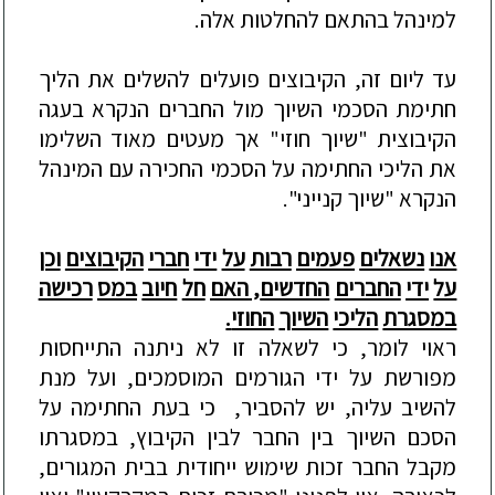
למינהל
בהתאם
להחלטות
אלה
.
עד
ליום
זה
,
הקיבוצים
פועלים
להשלים
את
הליך
חתימת
הסכמי
השיוך
מול
החברים
הנקרא
בעגה
הקיבוצית
"
שיוך
חוזי
"
אך
מעטים
מאוד
השלימו
את
הליכי
החתימה
על
הסכמי
החכירה
עם
המינהל
הנקרא
"
שיוך
קנייני
".
אנו
נשאלים
פעמים
רבות
על
ידי
חברי
הקיבוצים
וכן
על
ידי
החברים
החדשים
,
האם
חל
חיוב
במס
רכישה
במסגרת
הליכי
השיוך
החוזי
.
ראוי
לומר
,
כי
לשאלה
זו
לא
ניתנה
התייחסות
מפורשת
על
ידי
הגורמים
המוסמכים
,
ועל
מנת
להשיב
עליה
,
יש
להסביר
,
כי
בעת
החתימה
על
הסכם
השיוך
בין
החבר
לבין
הקיבוץ
,
במסגרתו
מקבל
החבר
זכות
שימוש
ייחודית
בבית
המגורים
,