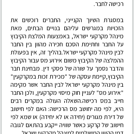
רכישה
לחבר
.
במסגרת
השיוך
הקנייני
,
החברים
רוכשים
את
הזכויות
במגרשים
עליהם
בנויים
הבתים
,
מאת
מינהל
מקרקעי
ישראל
,
באמצעות
המלצת
הקיבוץ
על
ה
חבר
וחתימת
הסכם
חכירה
מהוון
בין
ה
חבר
לבין
מינהל
מקרקעי
ישראל
.
בהליך
זה
,
אין
בפעולת
ההמלצה
של
הקיבוץ
משום
אירוע
מס
עבור
הקיבוץ
והדבר
נסמך
על
שורה
של
פסקי
דין
.
מבחינת
חבר
הקיבוץ
,
קיימת
עסקה
של
"
מכירת
זכות
במקרקעין
"
בין
מינהל
מקרקעי
ישראל
לבין
ה
חבר
אשר
מקימה
"
אירוע
מס
"
לעניין
חוק
מיסוי
מקרקעין
,
ולכן
הח
בר
חייב
במס
רכישה
.
השאלה
העולה
במקרים
רבים
היא
,
לפי
מה
יחושב
מס
הרכישה
:
האם
לפי
חישוב
של
דירת
מגורים
(
יחידה
או
לא
יחידה
)
או
שמא
לפי
חישוב
של
קרקע
כאשר
שוויה
ייקבע
בהתאם
לגובה
דמי
ההיוון
המשולמים
למינהל
מקרקעי
ישראל
.