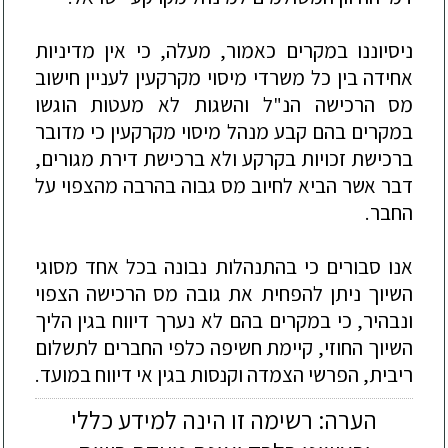
ניסיוננו
במקרים
כאמור
,
מעלה
,
כי
אין
מדיניות
אחידה
בין
כל
משרדי
מיסוי
מקרקעין
לעניין
חישוב
מס
הרכישה
הנ
"
ל
והשגות
לא
מעטות
הוגשו
במקרים
בהם
קבע
מנהל
מיסוי
מקרקעין
כי
מדובר
ברכישת
זכויות
בקרקע
ולא
ברכישת
דירת
מגורים
,
דבר
אשר
הביא
לחיוב
מס
גבוה
בהרבה
מהצפוי
על
החבר
.
אנו
סבורים
כי
בהתנהלות
נבונה
בכל
אחד
מסוגי
השיוך
ניתן
להפחית
את
גובה
מס
הרכישה
הצפוי
ונבהיר
,
כי
במקרים
בהם
לא
נערך
דיווח
בגין
הליך
השיוך
החוזי
,
קיימת
חשיפה
כלפי
החברים
לתשלום
ריבית
,
הפרשי
הצמדה
וקנסות
בגין
אי
דיווח
במועד
.
הערה: רשימה זו הינה למידע כללי