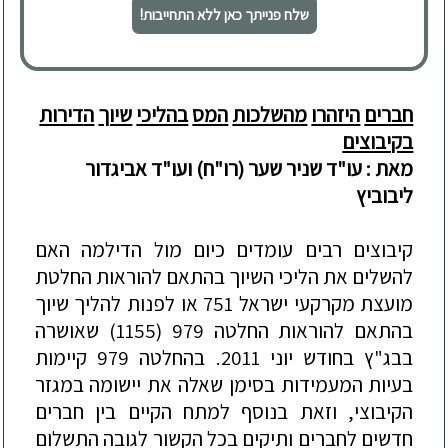
שלח פנייתך כאן ללא התחייבות!
חברים
היזהרו
מהשלכות
המס
בהליכי
שיוך
ה
דירות
בקיבוצים
מאת :
עו
"
ד
שניר
שער
(
רו
"
ח
)
ועו
"
ד
אביגדור
ליבוביץ
קיבוצים
רבים
עומדים
כיום
מול
הדילמה
האם
להשלים
את
הליכי
השיוך
בהתאם
להוראות
החלטת
מועצת
מקרקעי
ישראל
751
או
לפנות
להליך
שיוך
בהתאם
להוראות
החלטה
979 (1155)
שאושרה
בבג
"
ץ
בחודש
יוני
2011.
בהחלטה
979
קיימות
בעיות
המעמידות
בסימן
שאלה
את
יישומה
במגזר
הקיבוצי
,
וזאת
בנוסף
למתח
הקיים
בין
חברים
חדשים
לחברים
ותיקים
בכל
הקשור
לגובה
התשלום