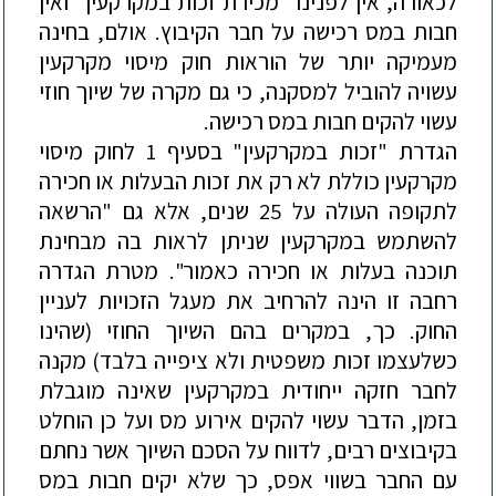
לכאורה
,
אין
לפנינו
"
מכירת
זכות
במקרקעין
"
ואין
חבות
במס
רכישה
על
חבר
הקיבוץ
.
אולם
,
בחינה
מעמיקה
יותר
של
הוראות
חוק
מיסוי
מקרקעין
עשויה
להוביל
למסקנה
,
כי
גם
מקרה
של
שיוך
חוזי
עשוי
להקים
חבות
במס
רכישה
.
הגדרת
"
זכות
במקרקעין
"
בסעיף
1
לחוק
מיסוי
מקרקעין
כוללת
לא
רק
את
זכות
הבעלות
או
חכירה
לתקופה
העולה
על
25
שנים
,
אלא
גם
"
הרשאה
להשתמש
במקרקעין
שניתן
לראות
בה
מבחינת
תוכנה
בעלות
או
חכירה
כאמור
".
מטרת
הגדרה
רחבה
זו
הינה
להרחיב
את
מעגל
הזכויות
לעניין
החוק
.
כך
,
במקרים
בהם
השיוך
החוזי
(
שהינו
כשלעצמו
זכות
משפטית
ולא
ציפייה
בלבד
)
מ
קנה
ל
חבר
חזקה
ייחודית
במקרקעין
שאינה
מוגבלת
בזמן
,
הדבר
עשוי
להקים
אירוע
מס
ועל
כן
הוחלט
בקיבוצים
רבים
,
לדווח
על
הסכם
השיוך
אשר
נחתם
עם
החבר
בשווי
אפס
,
כך
שלא
יקים
חבות
במס