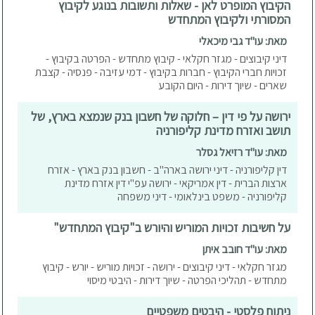
הקיבוץ המופרט לאן - שאלות ותשובות בנוגע לקיבוץ
המסורתי ולקיבוץ המתחדש
מאת: עו"ד גבי מיכאלי
דיני קיבוצים - מגזר חקלאי - קיבוץ מתחדש - הפרטה בקיבוץ -
זכויות חברי הקיבוץ - חברות בקיבוץ - דמי עזיבה - פנסיה - קצבת
שארים - שיוך דירות - היום הקובע
ירושה על פי דין – חלוקה של חשבון בנק שנמצא בארץ, של
תושב ואזרח מדינת קליפורניה
מאת: עו"ד רזיאל גסלר
דין קליפורניה - דיני ירושה בארה"ב - חשבון בנק בארץ - אזרח
ארצות הברית - דין אמריקאי - ירושה עפ"י דין אזרח מדינת
קליפורניה - משפט בינלאומי - דיני משפחה
על חשיבות זכויות המוריש והיורש ב"קיבוץ המתחדש"
מאת: עו"ד חובב איתן
מגזר חקלאי - דיני קיבוצים - ירושה - זכויות מוריש - יורש - קיבוץ
מתחדש - תהליכי הפרטה - שיוך דירות - היבטי מיסוי
ניתוח פלסטי - היבטים משפטיים