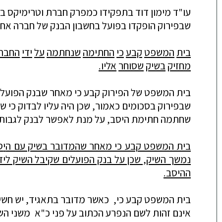
עו
"
ד
מימון
דוד
בתפקידו
כמפרק
חברת
וטרימיקס
ב
שבפירוק
הופקדו
בפועל
בחשבון
הבנק
של
חברה
אח
בית
המשפט
קבע
כי
החתימה
שנחתמה
על
ידי
החבר
מחזיק
בשיק
שסוחר
אליו
.
בית
המשפט
של
הפירוק
קבע
כי
מאחר
שבנק
הפועל
שבפירוק
בסכומים
כאמור
,
שכן
היה
עליו
לבדוק
כי
ש
שחתמה
חתימת
היסב
,
על
מנת
לאפשר
לבנק
לגבות
בית המשפט קבע כי מאחר שהמדובר בשיק עם ה
י
ס
נמשך השיק, שכן על בנק הפועלים שקיבל השיק לידי
ההיסב.
בית המשפט קבע כי, כאשר מדובר בתאגיד, יש חשיבו