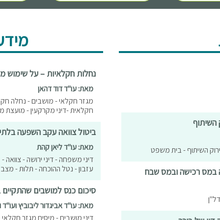
מידע
נחלות חקלאיות – על שימוש מ
מאת: עו"ד דוד דהאן
מגזר חקלאי - מושבים - נחלה חקלא
חקלאית -דיני מקרקעין - מועצת מקרקעי ישרא
 השיתוף
ביטול צוואה עקב השפעה בלתי 
מאת: עו"ד ליאן קהת
פירוק השיתוף - בית משפט
דיני משפחה - דיני ירושה - צוואה - 
עזבון - נטל ההוכחה - תלות - מצב 
ה במס רכישה ובמס שבח
סיכום כנס למושבים שהתקיים ברמת 
ל"ן
מאת: עו"ד אביגדור ליבוביץ ועו"ד 
דיני מושבים - מיסים מגזר חקלאי כ