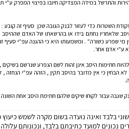
רות והתרשל במידה המצדיקה חיובו בפיצוי המפרק ע"י תשל
קודת השטרות
כדי לעזור לבנק הגובה שכן סעיף זה קובע 
 היסב שלאחריו נחתם בידו או בהרשאתו של האדם שההיסב נ
ן מי שפרע כשורה" . ומשמעותו היא כי ההגנה עפ"י סעיף 
א ע"י אדם אחר.
יות חתימות היסב אינן זהות לשם הנפרע שנרשם בשיקים ,
לא ה
בחין כי אין מדובר בהיסב תקין , הזהה עפ"י הנחזה , 
.
בנק שגבה עבור לקוחו שיקים שלהם חתימת היסב אחת השונה
שוני בלבד ואינה נועדה בשום מקרה לשמש כיעוץ 
רים נכונים למועד כתיבתם בלבד, ונכונותם עלול