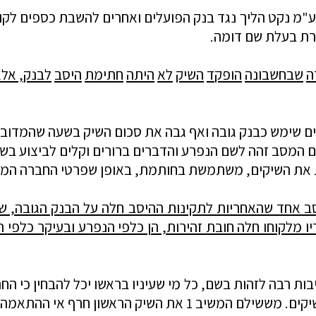
ע
"
מ
נקט
הליך
נגד
בנק
הפועלים
ואחרים
להשבת
כספים
לקו
רת
בעלת
שם
דומה
.
ה
שבחשבונה
הופק
ד
השיק
לא
היתה
חתימת
היסב
לבנק
,
אלא
ים
שימש
כבנק
גובה
ואף
גבה
את
סכום
השיק
בשעה
שהמדוב
ם
המסב
זהה
לשם
הנפרע
והדברים
ברורים
וקלים
לביצוע
בש
את
השיקים
,
משתמשת
בחותמת
,
באופן
שפרטי
החברה
המג
ב אחד שהאחריות לתקינות ההיסב חלה על הבנק הגובה, שקי
ו מלקוחו חלה חובת זהירות, הן כלפי הנפרע ובעיקר כלפי ה
ת רבה לזהות בשם, כל מי שעיניו בראשו יכל להבחין כי ה
אינם זהות לשם הנפרע הכתוב על פני כ"א משני השיקים. מששילם