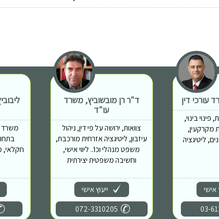
 עורכי דין
ד"ר רן מובשוביץ, משרד
ליבובי
עו"ד
פינוי בינוי,
צוואות, ירושה על פי דין, ניהול
משרד מ
 יזמות מקרקעין,
עיזבון, ליטיגציה אזרחית מורכבת,
בתחומ
ם, ליטיגציה
משפט מנהלי וכו'.. ליווי אישי,
חקלאי, מ
וחשיבה משפטית יצירתית
 אישי
ייעוץ אישי
072-3310205
03-61