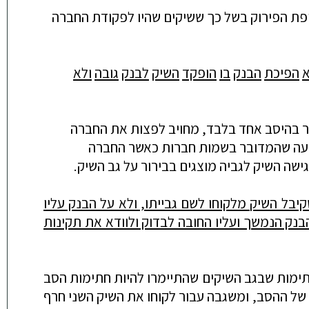
פת
הפירוק
בשל
כך
ששיקים
שהיו
לפקודת
החברה
הפיכת
הבנק
בו
הופקד
השיק
לבנק
גובה
ולא
ר
בהיסב
אחד
בלבד
,
מחויב
לפצות
את
החברה
עה
שהמדובר
בשמות
חברות
כאשר
החברה
ישה
השיק
לגביה
מוצגים
בבירור
על
גב
השיק
.
בל השיק מלקוחו לשם גבייתו, ולא על הבנק עליו
בנק הנמשך ועליו החובה לבדוק ולוודא את תקינות
חתימות שבגב השיקים שהתי
ימרו להיות חתימות הסב
 המשיב 1 את השיק הראשון חרף אי ההתאמה של ההסב, ומשגבה עבור לקוחו את השיק השני חרף