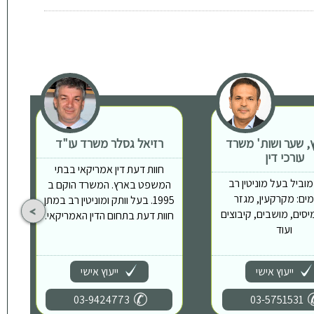
ץ, שער ושות' משרד
רזיאל גסלר משרד עו"ד
עורכי דין
חוות דעת דין אמריקאי בבתי
וביל בעל מוניטין רב
המשפט בארץ. המשרד הוקם ב
ים: מקרקעין, מגזר
1995. בעל וותק ומוניטין רב במתן
יסים, מושבים, קיבוצים
חוות דעת בתחום הדין האמריקאי.
ועוד
ייעוץ אישי
ייעוץ אישי
03-9424773
03-5751531