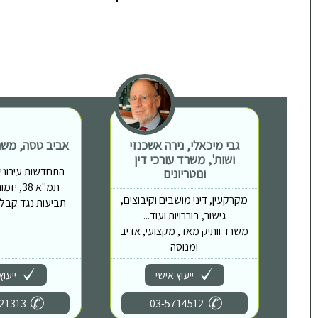
גבי מיכאלי, נירה אשכנזי
אביב טסה, משרד
ושות', משרד עורכי דין
התחדשות עירונית, 
ונוטריונים
תמ"א 38,
מקרקעין, דיני מושבים וקיבוצים,
תביעות נגד קבלני
גישור, בוררויות ועוד...
משרד וותיק מאד, מקצועי, אדיב
ומנוסה
ייעוץ אישי
ייעוץ
21313
03-5714512