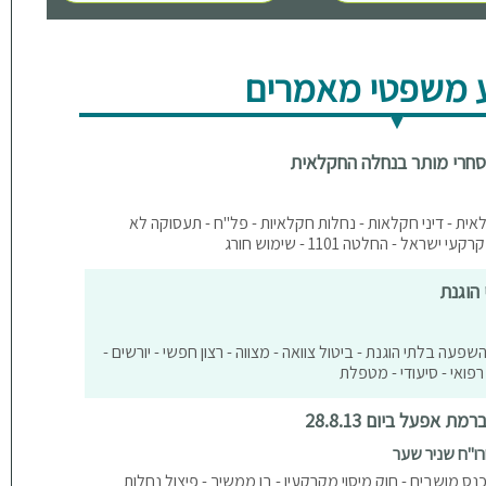
 משפטי מאמרים
סחרי מותר בנחלה החקלאית
ית - דיני חקלאות - נחלות חקלאיות - פל"ח - תעסוקה לא
ל - החלטה 1101 - שימוש חורג
הוגנת
השפעה בלתי הוגנת - ביטול צוואה - מצווה - רצון חפשי - יורשים -
רפואי - סיעודי - מטפלת
אפעל ביום 28.8.13
ורו"ח שניר שער
נס מושבים - חוק מיסוי מקרקעין - בן ממשיך - פיצול נחלות