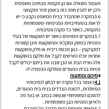
תעמוד השאלה אם הן תקפות מבחינה משפטית
ולכן יש להכין חוזה כזה באופן זהיר ומקצועי.
3.6
במקרה שהתברר בבית המשפט נקבע
כי
יש
לראות ב
התחייבויו
ת
הפנימיות-משפחתיות
כ
תקפות,
כאשר כל מקרה ונסיבותיו
.
3.7
במקרים מסוימים כאשר יש השקעות של בעלי
הזכויות במשק החקלאי וההשקעות אינן קשורות
למקרקעין –
כגון מכסת ריבית או חלק והשקעות
אחרות יוכלו היורשים לקבל את חלקם בהשקעות
אלה ואילו הבת או הבן שבנו את ביתם יכולים לקבל
זכויות בבית המגורים והחלקה הצמודה לו.
4
סיכום ומסקנות
4.1
כאמור בכל מקרה יש לבחון לנסיבותיו
המיוחדות, לכוונת הצדדים בנית בית המגורים,
להסכם המשפחתי שנעשה בכתב או בעל פה
ולאיזון הזכויות הבן משפחתיות.
4.2
מאחר ופעמים רבות מדובר על מערכת