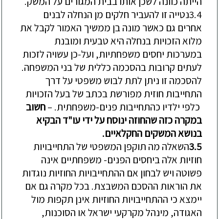
הייתה כוונה לשכן אותו בבית המגורים על המשק.
3.4
נטייה זו להעביר חלקים מן הנחלה לבנים
אחרים גם כאשר מונה בן ממשיך האמור לקבל את
מלוא הזכויות ב
נחלה היא טבעית ומובנת
במערכות יחסים משפחתיות, ועל-כן עשויה לזכות
לעתים קרובות בהסכמה כללית של בני המשפחה.
להסכמה זו ניתן לתת לבוש משפטי על דרך
התחייבות חוזית מפורשת
בכתב
של
בעל הזכויות
כלפי ילדיו
כהתחייבות פנים-משפחתית
. –
חשוב
במקרה כזה שהחוזה ינוסח על ידי עו"ד הבקיא
בנושא המשקים החקלאיים.
3.5
השאלה מה
תוקפן
המשפטי
של התחייבויות
חו
זיות אלה ביחסים הפנים- משפחתיים
אינה
פשוטה ויש לבחון א
ם
ההתחייבויות החוזיות נוגדות
את הוראות ההסכם המשבצת
. בכל מקרה גם
אם
יימצא כי ההתחייבויות החוזיות אינן
תקפות מול
האגודה, מינהל מקרקעי ישראל או הסוכנות,