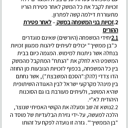
זכויות לקבל את כל המשק לאחר פטירת הוריו
מתעוררת דילמה קשה לפתרון.
2.
זכויות בני המשפחה במשק
–
לאחר פטירת
ההורים
2.1
יחידי המשפחה
(היורשים)
שאינם
מוגדרים
כ
"בן ממשיך"
יכולים לעיתים ליהנות מ
מגוון זכויות
בנחלה
אשר ניתנ
ות
למימוש
.
המגמה כיום בבית
המשפט היא לחלק את "הנתח" המתקבל מהמשק
בין כל המשפחה, בכפוף לזכויות הנובעות מן החוזה
הדו צדדי (להלן:"
הסכם המשבצת
"),
אשר נחתם
בין מינהל מקרקעי ישראל לבין האגודה השיתופית
שהיא המושב, ולעיתים מעורבת בו גם הסוכנות
היהודית לא"י.
2.2
נושא זה
שב ומעלה את הקושי האמיתי שנוצר,
הלכה למעשה, על-ידי גזירת הבלעדיות של מוסד ה
"בן הממשיך'". גזרה זו נועדה לפקח על זהותו