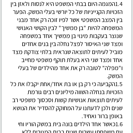
1.4
המגמה
היום בבתי המשפט
היא
לנסות ו
לאזן בין
ה
זכויות
הקנייניות
של כל יורשי בעלי המשק.
הפער
בין המצב המשפטי אשר לפיו זוכה רק אחד מבני
המשפחה להיות "בן ממשיך" לבין הקושי האנושי
שנוצר בעקבות מינוי בן ממשיך אחד במשפחה
ומצד שני
האיסור לפצל נחלה בין בנים אחדים
מוביל לעיתים לתוצאה שנראית בלתי צודקת מצד
אחד ומצד שני היא בעלת תוקף משפטי מחייב
ו"מפלה" לטובה רק את אחד מהילדים של בעלי
המשק.
1.5
הקביעה כי רק בן או בת אחד/אחת יקבלו את כל
הזכויות בנחלה השווה מיליונים רבים גורמת
לעיתים תוצאות אנושיות קשות וסכסוך משפטי רב
שנים ולכן לדעתנו על המחוקק להסדיר את הנושא
באופן ברור ואחיד.
1.6
כאשר אחד הילדים בונה בית במשק הוריו וחי
עם משפחתו עשרות שנים בבית המגורים ללא