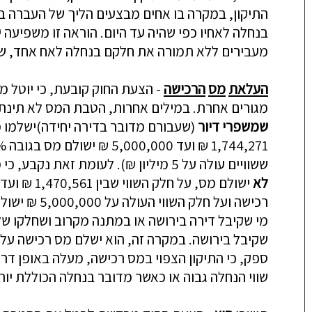
התיקון
,
במקרה
בו
אחים
מבצעים
הליך
של
העברה
ב
בנחלה
לאחיו
כפי
שהיה
עד
היום
.
הוראה
זו
משפיעה
י
מעבירים
ללא
תמורה
את
חלקם
בנחלה
לאח
אחד
,
ש
העלאת
מס
הרכישה
-
הצעת
החוק
קובעת
,
כי
יוטל
מ
מגורים
אחרת
.
במילים
אחרות
,
הטבת
המס
לא
תינת
שמשפרי
דיור
(
שעבורם
מדובר
בדירה
יחידה
)
ישלמו
מ
1,744,271
₪
ועד
5,000,000
₪
ישולם
מס
בגובה
,
ששוויים
עולה
על
5
מיליון
₪
).
לעומת
זאת
נקבע
,
כי
מ
לא
ישולם
מס
,
על
חלק
השווי
שבין
1,470,561
₪
ועד
רכישה
ועל
חלק
השווי
העולה
על
5,000,000
₪
ישול
מי
שקיבל
דירה
בירושה
או
במתנה
מקרוב
ושחלקו
של
שקיבל
בירושה
.
במקרה
זה
,
הוא
ישלם
מס
רכישה
על
ספק
,
כי
התיקון
הצפוי
במס
רכישה
,
מעלה
באופן
דר
שווי
הנחלה
גבוה
או
כאשר
מדובר
בנחלה
הכוללת
יו