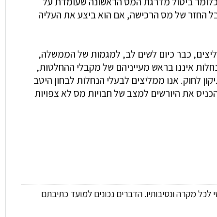
לומר
ביטול
מדרגת
המס
הראשונה
שעומדת
על
בל
החזר
של
מס
הרכישה
,
אם
הוא
ביצע
את
העליה
יצים
,
כבר
כיום
לשים
לב
,
למגמות
של
הממשלה
,
חלות
איננו
בראש
מעייניהם
של
מקבלי
ההחלטות
,
קון
לחוק
.
אנו
ממליצים
לבעלי
הנחלות
לבחון
היטב
כניס
את
היורשים
למצב
של
חבויות
מס
לא
צפויות
 לכל מקרה ונסיבותיו. הדברים נכונים למועד כתיבתם