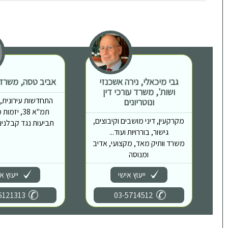
גבי מיכאלי, נירה אשכנזי
אביב טסה, משרד ע
ושות', משרד עורכי דין
התחדשות עירונית, פי
ונוטריונים
תמ"א 38, יז
מקרקעין, דיני מושבים וקיבוצים,
תביעות נגד קבלנים,
גישור, בוררויות ועוד...
משרד וותיק מאד, מקצועי, אדיב
ומנוסה
ייעוץ אישי
ייעוץ א
6121313
03-5714512