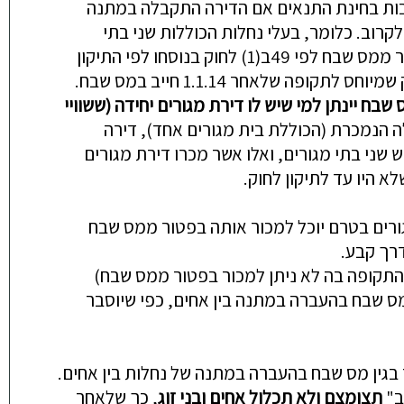
ות
בחינת
התנאים
אם
הדירה
התקבלה
במתנה
לקרוב
.
כלומר
,
בעלי
נחלות
הכוללות
שני
בתי
ר
ממס
שבח
לפי
49
ב
(1)
לחוק
בנוסחו
לפי
התיקון
שמיוחס
לתקופה
שלאחר
1.1.14
חייב
במס
שבח
.
שבח
יינתן
למי
שיש
לו
דירת
מגורים
יחידה
(
ששוויי
ה
הנמכרת
(
הכוללת
בית
מגורים
אחד
),
דירה
ש
שני
בתי
מגורים
,
ואלו
אשר
מכרו
דירת
מגורים
לא
היו
עד
לתיקון
לחוק
.
ורים
בטרם
יוכל
למכור
אותה
בפטור
ממס
שבח
רך
קבע
.
התקופה
בה
לא
ניתן
למכור
בפטור
ממס
שבח
)
ס
שבח
בהעברה
במתנה
בין
אחים
,
כפי
שיוסבר
בגין
מס
שבח
בהעברה
במתנה
של
נחלות
בין
אחים
.
ב
"
תצומצם
ולא
תכלול
אחים
ובני
זוג
,
כך
שלאחר