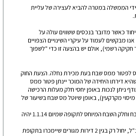
ידי
הממשלה
במטרה
להביא
לעצירה
של
עליית
.
יחוד
כאשר
מדובר
בנכסים
ששווים
עולה
על
אנו
מבקשים
לעמוד
על
עיקרי
השינויים
הצפויים
חקיקה
רשמי
),
אולם
יש
בהצעה
זו
כדי
"
לשפוך
ס
ל
פטור
ממס
שבח
בעת
מכירת
נחלה
.
הצעת
החוק
היא
דירתו
היחידה
של
המוכר
יינתן
פטור
ממס
ודף
ניתן
לנכות
באופן
יחסי
חלק
מעלות
הרכישה
מיסוי
מקרקעין
)
,
באופן
שיוטל
מס
שבח
בשיעור
של
ח
וחלק
השבח
המיוחס
לתקופה
שמיום
1.1.14
יהיה
"
ל
,
יחול
רק
בגין
2
דירות
מגורים
שיימכרו
בתקופת