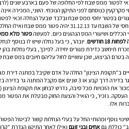
אי
לפטור
ממס
שבח
לפי
החלופה
של
פעם
בארבע
שנים
(
לרב
י
מקרקעין
כנוסחם
לפני
התיקון
הנוכחי
.
השני
,
המכירה
אינה
ורים
בפטור
יחסי
ממס
שבח
ובלבד
ש
בעל
הנחלה
זכאי
לפטו
חסי
של
השבח
עד
31.12.13
יהיה
פטור
ממס
שבח
ואילו
החלק
הכללים
ושיעורי
המס
הנהוגים
כיום
.
למעשה
פטור
מלא
ממס
לפחות
18
חודשים
.
יובהר
,
כי
בעל
נחלה
שיש
לו
בנוסף
ל
נחל
כרת
תיחשב
כדירת
מגורים
יחידה
.
לפיכך
,
בעלי
נחלות
בהן
י
ה
בטרם
הביצוע
,
שכן
עשויים
לחול
עליהם
חיובים
במס
שבח
ש
יים
ב
"
תקופת
הצינון
"
החלה
על
אדם
שקיבל
במתנה
דירת
מג
ר
בדירה
דרך
קבע
או
3
שנים
אם
מקבל
המתנה
גר
בדירה
בד
כור
את
הזכויות
מכל
סיבה
,
נדרש
לבחון
את
תקופת
הצינון
(
העסקה
.
נזכיר
,
כי
הואיל
והצעת
החוק
מבטלת
את
הפטור
ממ
רות
אלו
.
שינוי
נוסף
ומהותי
החל
על
בעלי
הנחלות
קשור
לביטול
הפטור
ב
"
כוללת
גם
אחים
ובני
זוגם
ואילו
לאחר
התיקון
הגדרת
"
קרו