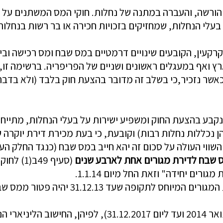
הורשה
,
והעברה
במתנה
של
נחלות
.
חוקי
המס
המשתנים
על
בעלי
הנחלות
,
שמחזיקים
בזכויות
חכירה
או
בר
רשות
בנחלות
רקעין
,
הקובעים
שינויים
דרמטיים
במס
שבח
ומס
רכישה
ובי
רץ
ואף
במעגלים
ראשונים
ושניים
של
הפריפריה
.
ברשימה
זו
,
אשר
נזכיר
,
כי
בשלב
זה
מדובר
בהצעת
חוק
בלבד
(
ולא
בדבר
קבע
בהצעת
החוק
ומשפיע
ישירות
על
בעלי
הנחלות
,
מתייח
ן
נכללות
נחלות
רבות
)
וקובעת
,
כי
בעת
מכירת
דירת
יוקרה
ש
השווי
העולה
על
סכום
זה
יהא
חייב
במס
שבח
(
כנגד
החלק
הע
שבח
לדירת
מגורים
אחת
לארבע
שנים
(
סעיף
49
ב
(1)
לחוק
ת
מגורים
יחידה
"
וזאת
החל
מיום
1.1.14.
המגורים
המיוחס
לתקופה
שעד
31.12.13
יהיה
פטור
ממס
שב
ואר
2014
ועד
ליום
31.12.2017)
,
לפיהן
,
החישוב
הליניארי
הנ