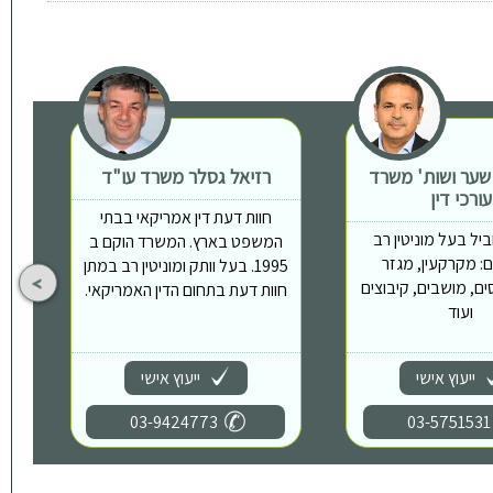
 שער ושות' משרד
רזיאל גסלר משרד עו"ד
ת
עורכי דין
חוות דעת דין אמריקאי בבתי
יל בעל מוניטין רב
המשפט בארץ. המשרד הוקם ב
: מקרקעין, מגזר
1995. בעל וותק ומוניטין רב במתן
ים, מושבים, קיבוצים
חוות דעת בתחום הדין האמריקאי.
ועוד
ייעוץ אישי
ייעוץ אישי
03-9424773
03-5751531