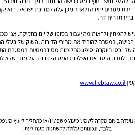
החלה
ע
ל
תושב
חוץ
במס
רכישה
הניתנת
בגין
"
דירה
יחידה
"
,
כ
דירת
מגורים
יחידה
ולאחר
מכן
עלה
למדינת
ישראל
,
הוא
יק
ב
דירתו
היחידה
.
יש
להמתין
ו
לראות
מה
יעבור
בסופו
של
יום
בחקיקה
.
אנו
ממל
רכישה
,
במטרה
להוריד
את
מחירי
הדירות
.
השוק
של
בעלי
הנ
ה
של
נכסי
היוקרה
וסופג
מהלומות
מס
דרמטיות
במסגרת
התי
ות
,
ולתכנן
היטב
את
השלכות
המס
הצפויות
,
על
מנת
שלא
לה
עין
www.lieblaw.co.il
ה נועדה בשום מקרה לשמש כיעוץ משפטי ו/או כתחליף ליעוץ משפטי
בלבד, ונכונותם עלולה להשתנות מעת לעת.