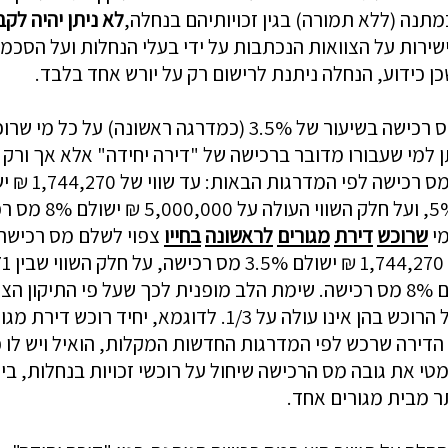
מתנה
(
ללא
תמורה
)
בגין
זכויותיהם
בנחלה
,
לא
ניתן
יהיה
לקב
שירות
על
הצוואות
הנכתבות
על
ידי
בעלי
הנחלות
ועל
הסכמי
כן
כידוע
,
הנחלה
ניתנת
לרישום
רק
על
יורש
אחד
בלבד
.
ס
רכישה
בשיעור
של
3.5% (
כמדרגה
ראשונה
)
על
כל
מי
שרו
ן
למי
שעבורו
מדובר
ברכישה
של
"
דירה
יחידה
"
אלא
אך
ורק
ס
רכישה
לפי
המדרגות
הבאות
:
עד
שווי
של
1,744,270
₪
י
5%
ועל
חלק
השווי
העולה
על
5,000,000
₪
ישולם
8%
מס
רכ
י
שרוכש
דירת
מגורים
לראשונה
בחייו
צפוי
לשלם
מס
רכישה
1,744,270
₪
ישולם
3.5%
מס
רכישה
,
על
חלק
השווי
שבין
71
ם
8%
מס
רכישה
.
שימת
הלב
מופנית
לכך
שעל
פי
התיקון
הצפ
הרוכש
בהן
אינו
עולה
על
1/3.
לדוגמא
,
יחיד
רוכש
דירת
מגו
הדירה
שרכש
לפי
המדרגות
החדשות
המקלות
,
הואיל
ויש
לו
פ
מטי
את
גובה
מס
הרכישה
שיחול
על
רוכשי
זכויות
בנחלות
,
בי
תר
מבית
מגורים
אחד
.