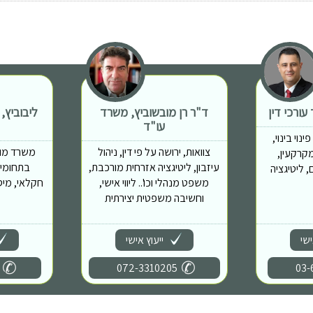
ורכי דין
ד"ר רן מובשוביץ, משרד
ליבוביץ,
עו"ד
נוי בינוי,
צוואות, ירושה על פי דין, ניהול
משרד מוב
מות מקרקעין,
עיזבון, ליטיגציה אזרחית מורכבת,
בתחומים
 ליטיגציה
משפט מנהלי וכו'.. ליווי אישי,
חקלאי, מיס
וחשיבה משפטית יצירתית
ישי
ייעוץ אישי
072-3310205
03-