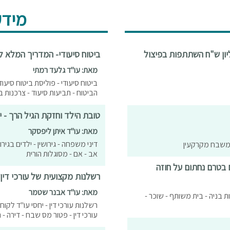
מידע
 הגיש ערעור למחוזי על חיובו לשלם כ - 1.5 מיליון ש"ח השתתפות בפיצול
ביטוח סיעודי- המדריך המלא 
מאת: עו"ד גלעד רמתי
ביטוח סיעודי - פוליסת ביטוח סיעוד 
הביטוח - תביעות סיעוד - צרכנות ב
טובת הילד וחזקת הגיל הרך - יר
מאת: עו"ד איתן ליפסקר
דיני משפחה - גירושין - ילדים בגיר
 משבח מקרקעין
אב - אם - מסוגלות הורית
ם בטרם נחתום על חוזה
רשלנות מקצועית של עורכי דין
מאת: עו"ד אבנר שטמר
גות בניה - בית משותף - שוכר -
רשלנות עורכי דין - יחסי עו"ד לקוח 
עורכי דין - פטור מס שבח - דירה - נ