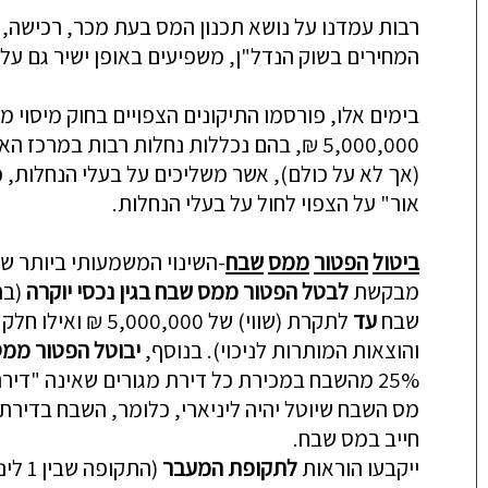
רבות
עמדנו
על
נושא
תכנון
המס
בעת
מכר
,
רכישה
,
המחירים
בשוק
הנדל
"
ן
,
משפיעים
באופן
ישיר
גם
על
בי
מים
אלו
,
פורסמו
התיקונים
הצפויים
בחוק
מיסוי
מק
0,000
0
5,0
₪
,
בהם
נכללות
נחלות
רבות
במרכז
הא
(
אך
לא
על
כולם
)
,
אשר
משליכים
על
בעלי
הנחלות
,
כ
אור
"
על
הצפוי
לחול
על
בעלי
הנחלות
.
ביטול
הפטור
מ
מס
שבח
-
השינוי
המשמעותי
ביותר
שנ
מבקשת
לבטל
הפטור
ממס
שבח
בגין
נכסי
יוקרה
(
בה
שבח
עד
לתקרת
(
שווי
)
של
5,000,000
₪
ואילו
חלק
והוצאות
המותרות
לניכוי
).
בנוסף
,
יבוטל
הפטור
ממס
25%
מהשבח
במכירת
כל
דירת
מגורים
שאינה
"
דיר
מס
השבח
שיוטל
יהיה
ליניארי
,
כלומר
,
השבח
בדירת
חייב
במס
שבח
.
ייקבעו
הוראות
לתקופת
המעבר
(
התקופה
שבין
1
לינ