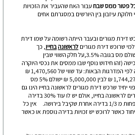
ל
פטור
ממס
שבח
עבור
האח
שהעביר
את
הזכויות
חלוקת
עיזבון
בין
היורשים
במסגרתם
אחים
כש
דירת
מגורים
ובעבר
הייתה
רשומה
על
שמו
דירת
למי
שרוכש
דירת
מגורים
לראשונה
בחייו
,
כך
שולם
מס
בגובה
3.5%
,
על
חלק
השווי
שבין
ישה
(
זהו
חידוש
נוסף
שבו
ממסים
את
נכסי
היוקרה
לפי
המדרגות
הבאות
:
עד
שווי
של
1,470,560
₪
1,744,2
₪
לבין
5,000,000
₪
ישולם
5%
מס
וי
יחיד
שרכש
דירת
מגורים
לראשונה
בחייו
הינו
גם
רים
לראשונה
בחייו
,
אולם
יש
לו
עוד
30%
בדירה
חות
מ
1/3
בדירה
אחרת
שקיבל
בירושה
.
אין
כל
יחוד
כאשר
לרוכש
יש
זכויות
בדירה
נוספת
או
כאשר