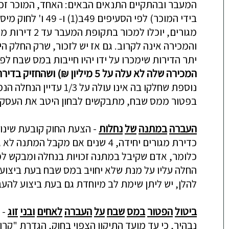
המעבר
ובהתקיים
התנאים
הבאים
:
האחד
,
המוכר
זכ
בידי
המוכר
)
לפי
הסעיפים
49
ב
(1)
ו
-
49
ו
'
לחוק
מיסו
מגורים
,
יוכל
ו
למכור
בתקופת
המעבר
עד
2
דירות
מג
והמכירה
אינה
לקרוב
.
גם
אז
יש
לזכור
,
שרק
החלק
הי
יתר
הדירות
שימכרו
על
ידו
יהיו
חייבות
במס
שבח
לפי
המכירה
שלה
לא
עלה
על
5
מיליון
₪
)
ושהחזיק
בדירה
נוספת
שחלקו
בה
אינו
עולה
על
1/3
עדיין
ה
נחלה
ה
נמ
בפטור
ממס
שבח
,
מתבקשים
לבחון
היטב
את
העסק
העברה
במתנה
של
נחלות
-
הצעת
החוק
קובעת
שינו
כדירת
מגורים
יחידה
,
4
שנים
אם
מקבל
המתנה
לא
ג
כלומר
,
אדם
שקיבל
במתנה
זכויות
בנחלה
ומבקש
למ
החלה
עליו
על
מנת
שלא
יחויב
במס
שבח
בעת
ביצוע
להלן
,
יש
ליתן
שימת
לב
מיוחדת
גם
בעת
ביצוע
להעב
ביטול
הפטור
במס
שבח
על
העברה
לאחים
ובני
זוג
-
נבהיר
,
כי
עד
מועד
התיקון
הצפוי
בחוק
,
הגדרת
"
קרו