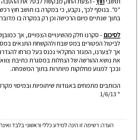
תושבי
חוץ
-
הצעת
החוק
מבקשת
לבטל
את
ה
ה
טב
ה
"0"
.
בנוסף
לכך
,
נקבע
,
כי
במקרה
בו
תושב
חוץ
רכש
ב
תוך
שנתיים
מיום
הרכישה
ו
כן
רק
במקרה
בו
מדובר
לסיכום
-
סקרנו
חלק
מהשינויים
הצפויים
,
אך
כמובןש
לביטול
הפטורים
במס
שבח
ולהקשחת
התנאים
במס
אך
לצערנו
,
המגזר
החקלאי
נכנס
בעל
כורחו
להגדר
את
נושא
ההורשה
של
הנחלות
במסגרת
כתיבת
צווא
ובכך
למנוע
מחלוקות
מיותרות
בתוך
המשפחה
.
הכותבים
מתמחים
באגודות
שיתופיות
ובמיסוי
מקרק
* 1/6/13
הערה: רשימה זו הינה למידע כללי וראשוני בלבד ואינ