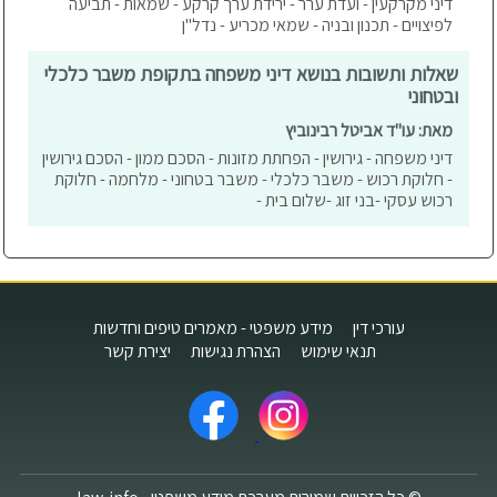
דיני מקרקעין - ועדת ערר - ירידת ערך קרקע - שמאות - תביעה
לפיצויים - תכנון ובניה - שמאי מכריע - נדל"ן
שאלות ותשובות בנושא דיני משפחה בתקופת משבר כלכלי
ובטחוני
מאת: עו"ד אביטל רבינוביץ
דיני משפחה - גירושין - הפחתת מזונות - הסכם ממון - הסכם גירושין
- חלוקת רכוש - משבר כלכלי - משבר בטחוני - מלחמה - חלוקת
רכוש עסקי -בני זוג -שלום בית -
עורכי דין
מידע משפטי - מאמרים טיפים וחדשות
תנאי שימוש
הצהרת נגישות
יצירת קשר