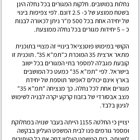
נחלות במושבים.
חלק
ו
ת המגורים בכל נחלה הינ
ן
בשטח
ממוצע
של כ- 2.5 דונם. לפי צפיפות בינוי
של
יחידה אחת בכל 500 מ"ר ניתן
לכאורה ל
בנות
כ – 5 יחידות מגורים ב
כל נחלה ממוצעת
.
הקושי במימו
ש פוטנציאל בינויי זה מצויי בתוכנית
מתאר ארצית
35 המוכרת כ"
תמ"א 35
". תוכנית זו
קובעת מגבלה למספר בתי המגורים
בכל ישוב
בישראל
.
לפי "תמ"א 35" כמעט כל המושבים
בארץ אינם יכולים לאפשר תוספת של יחידת
מגורים אחת לכל נחלה. כך מנציחה "תמ"א 35"
מצב אבסורדי של בזבוז קרקע יקרה לבניה לשימוש
לגינון בלבד.
יצויין כי החלטה 1155 הייתה בעבר שנויה במחלוקת
ומספר גורמים פנו לבית המשפט העליון בבקשה
לשנותה. בית המשפט העליון דחה את כל העתירות