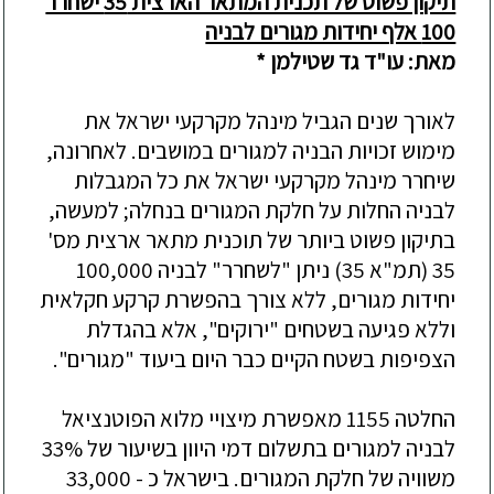
תיקון פשוט של תכנית המתאר הארצית 35 ישחרר
100 אלף יחידות מגורים לבניה
מאת:
עו"ד גד שטילמן
*
לאורך שנים הגביל מינהל מקרקעי ישראל את
מימוש זכויות הבניה למגורים במושבים. לאחרונה,
שיחרר מינהל מקרקעי ישראל את כל המגבלות
לבניה החלות על חלקת המגורים בנחלה; למעשה,
בתיק
ון פשוט ביותר של
תוכנית מתאר ארצית מס'
35 (תמ"א 35)
ניתן
"
לשחרר
"
לבניה 100,000
יחידות מגורים
,
ללא צורך בהפשרת קרקע חקלאית
וללא פגיעה בשטחים "ירוקים", אלא בהגדלת
הצפיפות בשטח הקיים כבר היום ביעוד "מגורים"
.
החלט
ה
1155 מאפשר
ת
מיצויי מלוא הפוטנציאל
לבניה למגו
רים
בתשלום דמי היוון
בשיעור של 33%
משוויה של חלקת המגורים.
בישראל
כ -
33,000