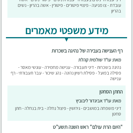
עובדת - צו מניעה - פיצויי פיטורים - פיטורין - אשה בהריון - נשים
בהריון
מידע משפטי מאמרים
רף הענישה בעבירה של נהיגה בשכרות
מאת: עו"ד שולמית קהלת
נהיגה בשכרות - דיני תעבורה - ענישה מחמירה - עונשי מאסר -
פסילה בפועל - פסילת רשיון נהיגה - נהג שיכור - עבר תעבורתי - רף
ענישה
החתן הסחטן
מאת: עו"ד אביגדור ליבוביץ
דיני משפחה במושבים - גירושין - פיצול נחלה - בית בנחלה - חתן
סחטן
"היום הרת עולם" ראש השנה תשע"ט