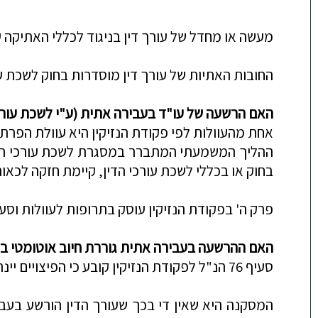
מעשה או מחדל של עורך דין בניגוד לכללי האתיקה 
החובות האתיות של עורך דין מוסדרות בחוק לשכת
ע
האם הרשעה של עו"ד בעבירה אתית (ע"י לשכת עורכי
אחת מהעוולות לפי פקודת הנזיקין היא עוולת הפרת חובה חקוקה (סע
ההליך
המשמעתי המתברר במסגרת לשכת עורכי הדין 
בחוק או בכללי לשכת עורכי הדין, קיימת חזקה לכאור
פרק ה' בפקודת הנזיקין עוסק בתרופות לעוולות וסעיף 76 קובע כי אפשר שינתנו פיצויים לניזוק מאותה ע
האם ההרשעה בעבירה אתית גוררת חיוב אוטומטי בפי
סעיף 76 הנ"ל לפקודת הנזיקין קובע כי הפיצויים יינתנו רק בשל אותו נזק שעלול לבוא באופן טבעי במהלכם הרגיל של הדברים ושבא במישרין מהעוולה.
המסקנה היא שאין די בכך שעורך הדין הורשע בעבי