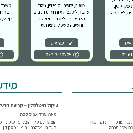
צוואות, ירושה על פי דין, ניהול
משרד מ
 יזמות מקרקעין,
עיזבון, ליטיגציה אזרחית מורכבת,
בתחומ
ם, ליטיגציה
משפט מנהלי וכו'.. ליווי אישי,
חקלאי, מ
וחשיבה משפטית יצירתית
 אישי
ייעוץ אישי
072-3310205
03-61
מידע
עיקול מיטלטלין – קביעת הבעל
מאת: עו"ד אביב טסה
נגד עורכי דין - נזק - עורך דין -
הוצאה לפועל - הוצל"פ - עיקול - מ
סכם שכר טרחה
בעלות - אזהרה - בויצוע פסק דין -