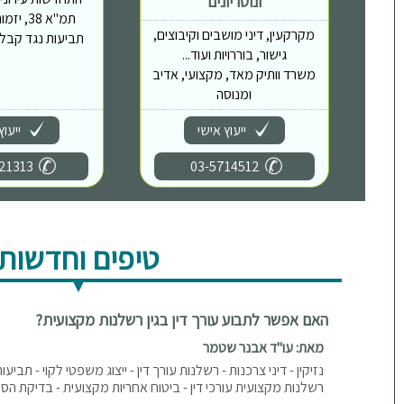
ונוטריונים
תמ"א 38,
מקרקעין, דיני מושבים וקיבוצים,
תביעות נגד קבלני
גישור, בוררויות ועוד...
משרד וותיק מאד, מקצועי, אדיב
ומנוסה
ייעוץ אישי
ייעוץ
21313
03-5714512
טיפים וחדשות
האם אפשר לתבוע עורך דין בגין רשלנות מקצועית?
מאת: עו"ד אבנר שטמר
נזיקין - דיני צרכנות - רשלנות עורך דין - ייצוג משפטי לקוי - תביעות 
רשלנות מקצועית עורכי דין - ביטוח אחריות מקצועית - בדיקת ה