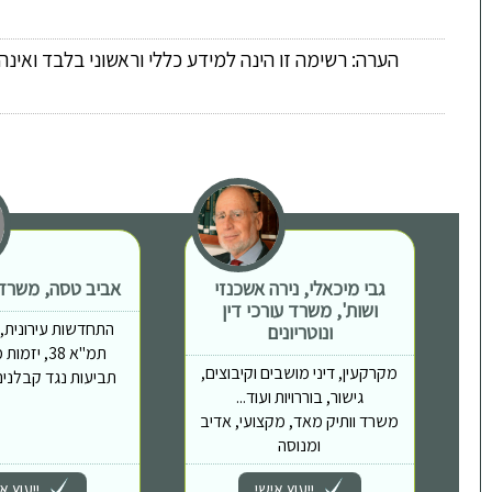
הערה: רשימה זו הינה למידע כללי וראשוני בלבד ואינ
גבי מיכאלי, נירה אשכנזי
אביב טסה, משרד ע
ושות', משרד עורכי דין
התחדשות עירונית, פי
ונוטריונים
תמ"א 38, יז
מקרקעין, דיני מושבים וקיבוצים,
תביעות נגד קבלנים,
גישור, בוררויות ועוד...
משרד וותיק מאד, מקצועי, אדיב
ומנוסה
ייעוץ אישי
ייעוץ א