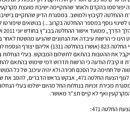
דנה בתיקוניםלהחלטה 1155 (תתכוננו לשינוי נוסף במספר ההחלטה בקרוב...) בנ
לתקן 
וט הינו כי הרשות עיבדה את הנתונים שהגיעו מהשטח לאחר 
ויקבל את ההטבות בהתאם לתשלום המבוקש. בעלי הנחלות ב
זו קיבלו הודעה כי הרשות תדרוש דמי שימוש בהתאם להחל
וה של חתימה על הסכם חכירה ולא יהיה עיכוב של כל המושב
לא מוסדרים בהן יתבצע טיפול בנפרד. בטרם ניכנס לגוף הצעת הח
סגרת מכירת זכויות בנחלות החל מהיום ישלמו בעלי הנחלו
קרקעין ואף לא קיים תצ"ר מאושר.
ת החלטה 471: