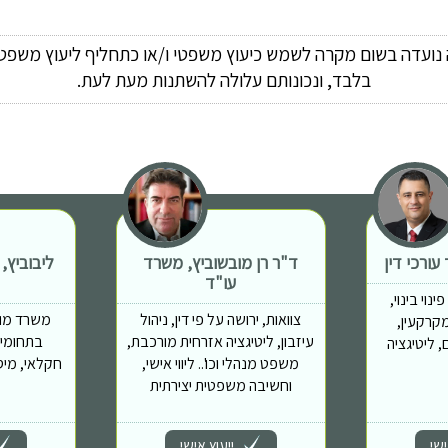
ה נועדה בשום מקרה לשמש כיעוץ משפטי ו/או כתחליף ליעוץ משפטי
בלבד, ונכונותם עלולה להשתנות מעת לעת.
ורכי דין
ד"ר רן מובשוביץ, משרד
ליבוביץ,
עו"ד
נוי בינוי,
צוואות, ירושה על פי דין, ניהול
משרד מוב
מות מקרקעין,
עיזבון, ליטיגציה אזרחית מורכבת,
בתחומים
 ליטיגציה
משפט מנהלי וכו'.. ליווי אישי,
חקלאי, מיס
וחשיבה משפטית יצירתית
ישי
ייעוץ אישי