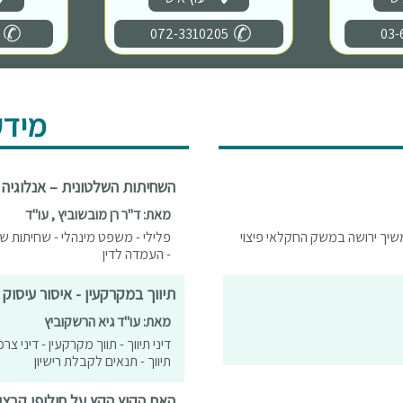
072-3310205
03-
מידע
השחיתות השלטונית – אנלוגיה 
מאת: ד"ר רן מובשוביץ , עו"ד
משיך ירושה במשק החקלאי פיצוי
פלילי - משפט מינהלי - שחיתות של
- העמדה לדין
תיווך במקרקעין - איסור עיסוק 
מאת: עו"ד גיא הרשקוביץ
דיני תיווך - תווך מקרקעין - דיני צרכ
תיווך - תנאים לקבלת רישיון
האם הקיץ הקץ על חילופי קבצ