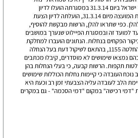
העבודה" להחלטה 1155. אנו מקווים, כי נהלי העבודה יפורסמו בהקדם ולאחר שהתקיימה ישיבת מועצת מקרקעי ישראל ביום 31.3.14 במסגרתה הועלו לדיון
התיקונים הנדרשים בהחלטה 1155, ובין היתר, הפרדת ההחלטה לקיבוץ ולמושב. במסגרת הדיון שהתקיים בישיבת המועצה מיום 31.3.14, הועלתה לדיון הצעת
ושאים שיפורטו להלן. כפי שתראו להלן, הרשות מבקשת להוסיף,
ולשנות הוראות בהחלטה 1155, שהתבררו במהלך הדרך, ממועד אישור ההחלטה בבג"ץ בחודש יוני 2011 ועד למועד זה ובמסגרת הפיילוט שנערך במושבים
ביקור הפקחים בנחלות. הנתונים הועברו למחלקת
מיפוי להכנת תשריטים שיצורפו להסכמי החכירה לפי החלטה 823 (אושרו בהחלטה 1311) אליהם יצורף הנספח להחלטה 1155, בהתאם לשיקול דעת בעל הנחלה
הם נמצאו שימושים לא מוסדרים, קיבלו מכתבים
טות תקפות. הרשות קבעה, כי בעלי הנחלות בהן
 נוכח העובדה כי קיימות נחלות הכוללות שימושים
לטה 471, אבקש בראש הדברים, להסב את שימת הלב לעובדה עליה הצבעתי זמן רב וכעת היא
ת "דמי רכישה" במקום "דמי הסכמה" - גם במקרים