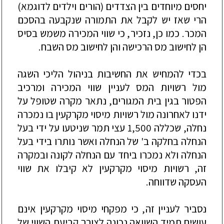
יחסים
מיוחדים
בין
הצדדים
(
הורים
וילדים
לדוגמא
)
הרי
שאז
יש
לקבל
את
התמורה
שנקבעה
בהסכם
המכר
.
כמו
כן
,
נזכיר
,
כי
שווי
המכירה
משמש
בסיס
הן
לחישוב
מס
הרכישה
והן
לחישוב
מס
השבח
.
בכדי
להמחיש
את
החשיבות
בניהול
הליכי
השגה
מול
רשויות
המס
לעניין
שווי
המכירה
ומרכיב
הפטור
בגין
בית
המגורים
,
נתאר
מקרה
שטופל
על
ידנו
לאחרונה
מול
רשויות
מיסוי
מקרקעין
בו
נמכרה
נחלה
,
שכללה
1,500
עצי
תמר
שניטעו
על
ידי
בעל
הנחלה
בחלקה
ב
'
של
הנחלה
ואשר
נותרו
בידי
בעל
הנחלה
ולא
נמכרו
ביחד
עם
הנחלה
לקונה
ובמקרה
זה
,
רשויות
מיסוי
מקרקעין
לא
קיבלו
את
שווי
העסקה
שדווחה
.
נסביר
לעניין
זה
,
כי
מפקחי
מיסוי
מקרקעין
אינם
עושים
תמיד
השוואה
נכונה
לצורך
קביעת
השווי
של