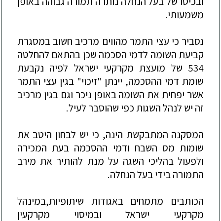
ובכיסו
של
בעל
הנחלה
נותרה
תמורה
גבוהה
באופן
משמעותי
.
נסביר
כי
עצי
התמר
מהווים
מרכיב
חשוב
במסגרת
קביעת
השומה
לדמי
הסכמה
שכן
בהתאם
להחלטה
534
של
מועצת
מקרקעי
ישראל
לפיה
נקבעת
שומת
דמי
ההסכמה
,
יינתן
"
זיכוי
"
בגין
עצי
התמר
אשר
יפחית
את
השומה
באופן
ניכר
וגם
בגין
מרכיב
זה
יש
לנהל
השגות
כפי
שהוסבר
לעיל
.
המסקנה
המתבקשת
הינה
,
כי
יש
לבחון
היטב
את
שומות
מס
השבח
ודמי
ההסכמה
בעת
המכירה
ולפעול
בהליכי
השגה
על
מנת
להותיר
את
מירב
התמורה
בידי
בעל
הנחלה
.
הכותבים
מתמחים
באגודות
שיתופיות
,
במינהל
מקרקעי
ישראל
ובמיסוי
מקרקעין