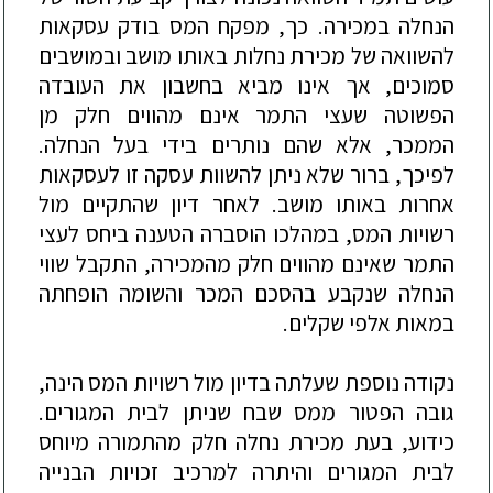
הנחלה
במכירה
.
כך
,
מפקח
המס
בודק
עסקאות
להשוואה
של
מכירת
נחלות
באותו
מושב
ובמושבים
סמוכים
,
אך
אינו
מביא
בחשבון
את
העובדה
הפשוטה
שעצי
התמר
אינם
מהווים
חלק
מן
הממכר
,
אלא
שהם
נותרים
בידי
בעל
הנחלה
.
לפיכך
,
ברור
שלא
ניתן
להשוות
עסקה
זו
לעסקאות
אחרות
באותו
מושב
.
לאחר
דיון
שהתקיים
מול
רשויות
המס
,
במהלכו
הוסברה
הטענה
ביחס
לעצי
התמר
שאינם
מהווים
חלק
מהמכירה
,
התקבל
שווי
הנחלה
שנקבע
בהסכם
המכר
והשומה
הופחתה
במאות
אלפי
שקלים
.
נקודה
נוספת
שעלתה
בדיון
מול
רשויות
המס
הינה
,
גובה
הפטור
ממס
שבח
שניתן
לבית
המגורים
.
כידוע
,
בעת
מכירת
נחלה
חלק
מהתמורה
מיוחס
לבית
המגורים
והיתרה
למרכיב
זכויות
הבנייה