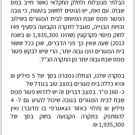
הבלתי
מנוצלות
ולחלק
החקלאי
(
אשר
חייב
במס
שבח
).
עם
זאת
,
יש
הנוטים
לחשוב
בטעות
,
כי
גובה
הפטור
ממס
שבח
המיוחס
לבית
המגורים
בשילוב
זכויות
הבנייה
,
מוגבל
לתקרה
הקבועה
בסעיף
49
ז
לחוק
מיסוי
מקרקעין
(
שהינו
1,935,300
₪
בשנת
2013)
שעה
שאין
כך
פני
הדברים
,
שכן
ככל
ששווי
בית
המגורים
הינו
גבוה
יותר
,
הרי
שיש
לבקש
פטור
ממס
שבח
גבוה
יותר
מן
התקרה
הנ
"
ל
.
במקרה
שלנו
,
הנחלה
נמכרה
בסך
של
5
מיליון
₪
והיא
כללה
בית
מגורים
במצב
טוב
בגודל
של
כ
- 160
מ
"
ר
.
במצב
דברים
זה
יש
לדרוש
פטור
ממס
שבח
לבית
המגורים
בגובה
שיכול
להגיע
גם
ל
- 4
מיליון
₪
(
תלוי
באזור
הגאוגרפי
בו
מדובר
)
ואין
להסתפק
בתקרה
הקבועה
בחוק
בסך
של
.
₪
1,935,300