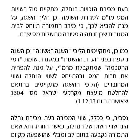
בעת
מכירת
הזכויות
בנחלה
,
מתקיים
מול
רשויות
המס
מו
"
מ
לסגירת
השומה
וכן
הליך
השגה
,
על
מנת
להביא
לכך
,
כי
מירב
התמורה
תיוחס
לבית
המגורים
שכן
זו
תהיה
פטורה
מתשלום
מס
שבח
.
כמו
כן
,
מתקיימים
הליכי
"
השגה
ראשונה
"
וכן
השגה
נוספת
בפני
"
ועדת
ההשגות
"
במסגרת
שומת
"
דמי
ההסכמה
"
שמתקבלת
מרמ
"
י
,
על
מנת
להפחית
את
חבות
המס
ובהתייחס
לשווי
הנחלה
ושווי
המחוברים
(
הליכי
ההשגה
מתקיימים
בהתאם
להחלטת
מועצת
מקרקעי
ישראל
מס
' 1304
שאושרה
ביום
1.12.13).
נסביר
,
כי
ככלל
,
שווי
המכירה
בעת
מכירת
נחלה
הינו
שווי
השוק
של
הנחלה
,
כאשר
החריג
הוא
שאם
התמורה
נקבעה
בתום
לב
ומבלי
שהושפעה
מקיום