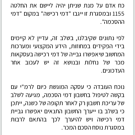
כח
אדם
על
מנת
שניתן
יהיה
ליישם
את
החלטה
1155
ובמסגרת
זו
ייגבו
"
דמי
רכישה
"
במקום
"
דמי
ההסכמה
".
לפי
נתונים
שקיבלנו
,
בשלב
זה
,
עדיין
לא
קיימים
בידי
הפקידים
במחוזות
,
הידע
המקצועי
ומערכות
המחשוב
שיאפשרו
גבייה
של
דמי
רכישה
בעסקאות
מכר
של
נחלות
ובנושא
זה
יש
לעכוב
אחר
העדכונים
.
נוכח
העובדה
כי
עסקה
המוגשת
כיום
לרמ
"
י
עם
בקשה
לטיפול
בחשבון
דמי
הסכמה
,
מגיעה
לשלב
של
עריכת
חשבון
רק
לאחר
תקופה
של
כשנה
,
ייתכן
כי
בשלב
בו
ייערך
החשבון
התנאים
יאפשרו
גביית
דמי
רכישה
ויש
להיערך
לכך
בהתאם
לרבות
במסגרת
נוסח
הסכם
המכר
.