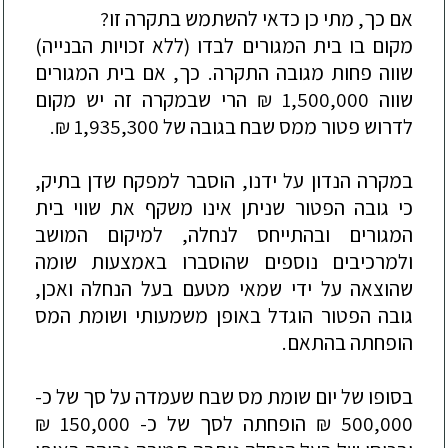
אם
כך
,
מתי
כן
כדאי
להשתמש
בתקרה
זו
?
מקום
בו
בית
המגורים
לבדו
(
ללא
זכויות
הבנייה
)
שווה
פחות
מגובה
התקרה
.
כך
,
אם
בית
המגורים
שווה
1,500,000
₪
הרי
שבמקרה
זה
יש
מקום
לדרוש
פטור
ממס
שבח
בגובה
של
1,935,300
₪
.
במקרה
הנדון
על
ידנו
,
הוסבר
למפקח
שדן
בתיק
,
כי
גובה
הפטור
שניתן
אינו
משקף
את
שווי
בית
המגורים
ובהתייחס
לנחלה
,
למיקום
המושב
ולמרכיבים
נוספים
שהוסברו
באמצעות
שומה
שהוצאה
על
ידי
שמאי
מטעם
בעל
הנחלה
ואכן
,
גובה
הפטור
הוגדל
באופן
משמעותי
ושומת
המס
הופחתה
בהתאם
.
בסופו
של
יום
שומת
מס
שבח
שעמדה
על
סך
של
כ
-
500,000
₪
הופחתה
לסך
של
כ
- 150,000
₪