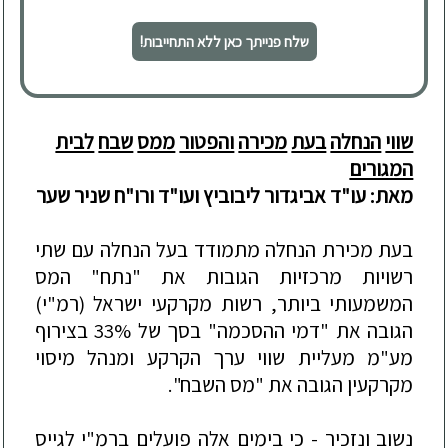
שלח פנייתך כאן ללא התחייבות!
שווי
הנחלה
בעת
מכירה
והפטור
ממס
שבח
לבית
המגורים
מאת: עו"ד אביגדור ליבוביץ ועו"ד ורו"ח שניר שער
בעת
מכירת
הנחלה
מתמודד
בעל
הנחלה
עם
שתי
רשויות
מרכזיות
הגובות
את
"
נתח
"
המס
המשמעותי
ביותר
,
רשות
מקרקעי
ישראל
(
רמ
"
י
)
הגובה
את
"
דמי
ההסכמה
"
בסך
של
33%
בצירוף
מע
"
מ
מעליית
שווי
ערך
הקרקע
ומנהל
מיסוי
מקרקעין
הגובה
את
"
מס
השבח
".
נשוב
ונזכיר
-
כי
בימים
אלה
פועלים
ברמ
"
י
לגייס