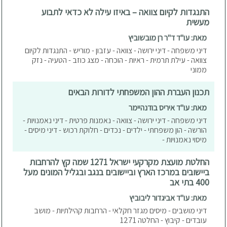
התנגדות לקיום צוואה – באיזו עילה לא כדאי לתבוע
מעשית
מאת: עו"ד ד"ר רן מובשוביץ
דיני משפחה - דיני ירושה - צוואה - עזבון - מוריש - התנגדות לקיום
צוואה - עילת תרמית - ראיות - הוכחה - מצג כוזב - הטעיה - נזק
ממוני
תכנון העברת ההון המשפחתי לדורות הבאים
מאת: עו"ד איריס בודנהיימר
דיני משפחה - דיני ירושה - צוואה - נאמנות פרטית - דיני נאמנויות -
הורשה - הון משפחתי - ילדים - נכדים - חלוקת רכוש - דיני מיסים -
מיסוי נאמנויות -
החלטת מועצת מקרקעי ישראל 1271 שמה קץ להרחבות
ביישובים במרכז הארץ וביישובים בנגב ובגליל המונים מעל
400 בתי אב
מאת: עו"ד אביגדור ליבוביץ
דיני מושבים - מיסים מגזר חקלאי - הרחבות קהילתיות - מושב
עובדים - קיבוץ - החלטה 1271