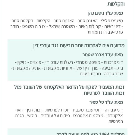
והקלטות
מאת: עו"ד ניסים כהן
משפט פלילי - האזנת סתר - האזנות סתר - הקלטות - הקלטת סתר
- דיני ראיות - קבילות ראיות - משטרת ישראל - צו בית משפט - חוקר
פרטי-עבירות חמורות
מדוע רואים לאחרונה יותר תביעות נגד עורכי דין
מאת: עו"ד אבנר שטמר
דיני צרכנות - משפט מסחרי - רשלנות עורכי דין - פיצויים - נזיקין -
נזק - תביעה - עורך דין רשלן - אחריות מקצועית - אתיקה מקצועית -
שכר טרחה - חברת ביטוח
זכות המעביד לפקח על הדואר האלקטרוני של העובד מול
זכות העובד לפרטיות
מאת: עו"ד טל ספיר
דיני עבודה - יחסי עובד מעביד - זכות לפרטיות - זכות קנין - דואר
אלקטרוני - מצלמות אינטרנט - פיקוח על עובדים - בילוש - הגנת
הפרטיות
החלטה 1464 רגע לפני יציאה לדרך...