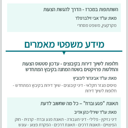
השתתפות במכרז - הדרך להגשת הצעות
מאת: עו"ד אבי זילברפלד
מקרקעין, משפט מסחרי
מידע משפטי מאמרים
חלופות לשיוך דירות בקיבוצים - עדכון סטטוס הצעות
והחלטות פרויקטים בשטח המחנה בקיבוץ המתחדש
מאת: עו"ד אביגדור ליבוביץ
מיסים מגזר חקלאי - דיני קיבוצים - שיוך דירות בקיבוץ המתחדש -
חלופות לשיוך דירות
תאונת "פגע וברח" – כל מה שחשוב לדעת
מאת: עו"ד שירלי כהן אדיב
דיני נזיקין - פלילי - דיני תעבורה - תאונת פגע וברח - קרנית - חוק
הפיצויים - תאונות דרכים - תאונת דרכים - הפקרת פצוע - עונש