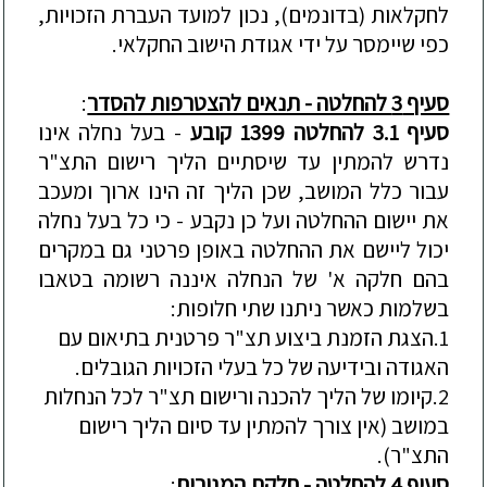
לח
קלאות (בדונמים), נכון למועד העברת הזכויות,
כפי שיימסר על ידי אגודת הישוב החקלאי.
סעיף 3 להחלטה - תנאים להצטרפות להסדר
:
סעיף 3.1 להחלטה 1399 קובע
- בעל נחלה אינו
נדרש להמתין עד שיסתיים הליך רישום התצ"ר
עבור כלל המושב, שכן הליך זה הינו ארוך ומעכב
את יישום הה
חלטה ועל כן נקבע - כי כל בעל נחלה
יכול ליישם את ההחלטה באופן פרטני גם במקרים
בהם חלקה א' של הנחלה איננה רשומה בטאבו
בשלמות כאשר ניתנו שתי חלופות:
1.
הצגת הזמנת ביצוע תצ"ר פרטנית בתיאום עם
האגודה ובידיעה של כל בעלי הזכויות הגובלים.
2.
קיומו של הליך להכנה ורישום
תצ"ר לכל הנחלות
במושב
(אין צורך להמתין עד סיום הליך רישום
התצ"ר)
.
סעיף 4 להחלטה - חלקת המגורים
: