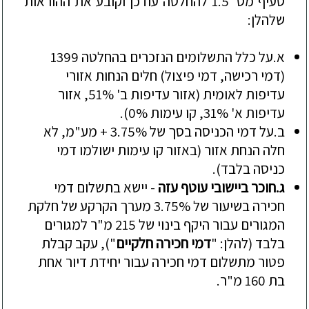
סעיף
מס'
1.5
להחלטה עודכן וקובע את ההוראות
שלהלן:
א.
על כלל התשלומים הנזכרים בהחלטה
1399
(דמי רכישה, דמי פי
צול) חלים הנחות אזורי
עדיפות לאומית (אזור עדיפות ב' 51%, אזור
עדיפות א' 31%, קו עימות 0%).
ב.
על דמי הכניסה בסך של 3.75% + מע"מ, לא
חלה הנחת אזור (ב
אזור קו עימות יש
ולמו דמי
כניסה בלבד).
ג.
חוכר ב
י
ישובי עוטף עזה
-
יישא בתשלום דמי
חכירה בשיעור של 3.75% מערך הקרקע
של חלקת
המגורים עבור היקף בינוי של 215 מ"ר למגורים
בלבד (להלן
:
"
דמי חכירה חלקיים
"), עקב קבלת
פטור מתשלום דמי חכירה עבור יחידת דיור אחת
בת 160 מ"ר.