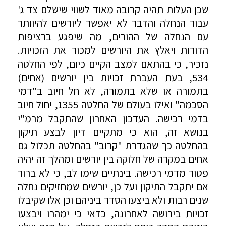
שכן העלות תהיה קרובה מאוד לשווי שישלם צד ג'
עבור הנחלה והדבר לא יאפשר ליורשים להיוותר
עם הנחלה של ההורים, מה שיפגע ברציפות
הדורות ויאלץ את היורשים למכור את הזכויות.
נזכיר, כי בהתאם למצב הקיים כיום, לפי החלטה
534, בעת העברת זכויות בין יורשים (אחים)
בתמורה או שלא בתמורה, לא חל חיוב ב"דמי
הסכמה" ואילו בעולם של החלטה 1355, יחול חיוב
בדמי רכישה. העדכון האחרון שהתקבל מרמ"י
בנושא זה, הוא כי מתקיים דיון לבצע תיקון
בהחלטה כך ש
הגדרת "קרוב" בהחלטה תכלול גם
אחים במקרה של חלוקה בין יורשים ומהלך זה יהיה
פטור מדמי רכישה. בינתיים שימו לב, כי לא ברור
אם יתקבל התיקון ועל כן, יורשים שמחזיקים נחלה
שנים רבות ולא ביצעו הסדר ביניהם וכן אלו שקיבלו
זכויות בירושה לאחרונה, כדאי כי ימהרו ויבצעו