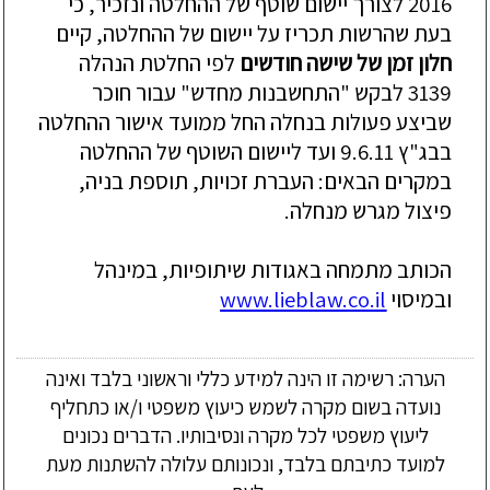
2016 לצורך יישום שוטף של ההחלטה ונזכיר, כי
בעת שהרשות תכריז על יישום של ההחלטה, קיים
חלון זמן של שישה חודשים
לפי החלטת הנהלה
3139 לבקש "התחשבנות מחדש" עבור חוכר
שביצע פעולות בנחלה החל ממועד אישור ההחלטה
בבג"ץ 9.6.11 ועד ליישום השוטף של ההחלטה
במקרים הבאים: העברת זכויות, תוספת בניה,
פיצול מגרש מנחלה.
הכותב מתמחה באגודות שיתופיות, במינהל
ובמיסוי
www.lieblaw.co.il
הערה: רשימה זו הינה למידע כללי וראשוני בלבד ואינה
נועדה בשום מקרה לשמש כיעוץ משפטי ו/או כתחליף
ליעוץ משפטי לכל מקרה ונסיבותיו. הדברים נכונים
למועד כתיבתם בלבד, ונכונותם עלולה להשתנות מעת