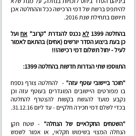
ב
יניהם הסדר ביחס לזכויות בנחלה, על מנת שלא
להיתפס ברשת של דמי הרכישה ככל וההחלטה אכן
תיושם בתחילת שנת 2016.
בהחלטה 1399
לא
נכנס להגדרת "קרוב"
אח
ועל
כן בעת ביצוע הסדר יורשים (אחים) בהתאם לאמור
לעיל - יחול תשלום דמי רכישה!!!
התווספו שתי הגדרות חדשות בהחלטה
1399:
"חוכר בי
י
שובי עוטף עזה"
- להחלטה צורף נספח
בו מפורטים היישובים המוגדרים בעוטף עזה וכן
נקבע מועד להגשת בקשות להצטרף להחלטה
בכדי לשלם דמי חכירה חלקיים
- עד ליום
31.12.16
.
"השטחים החקלאיים של הנחלה"
-
שטח תקן
הנחלה המצוי בשימוש חקלאי, או אמור לשמש