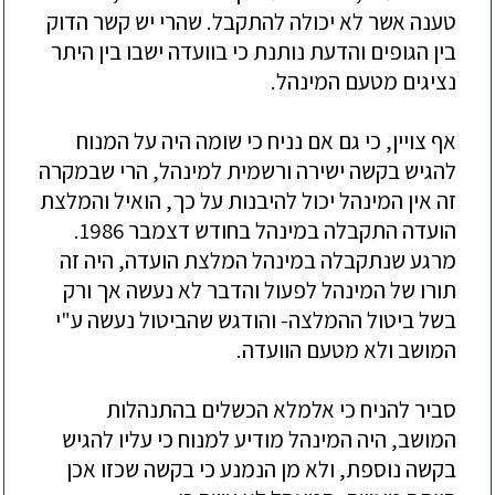
טענה אשר לא יכולה להתקבל. שהרי יש קשר הדוק
בין הגופים והדעת נותנת כי בוועדה ישבו בין היתר
נציגים מטעם המינהל.
אף
צויין, כי גם אם נניח כי שומה היה על המנוח
להגיש בקשה ישירה ורשמית למינהל, הרי
שבמקרה
זה אין המינהל יכול להיבנות על כך, הואיל והמלצת
הועדה התקבלה במינהל בחודש דצמבר 1986.
מרגע שנתקבלה במינהל המלצת הו
עדה
, היה זה
תורו של המינהל לפעול והדבר לא נעשה אך ורק
בשל ביטול ההמלצה- והודגש שהביטול נעשה ע"י
המושב ולא מטעם הוועדה.
סביר
להניח כי אלמלא הכשלים בהתנהלות
המושב, היה המינהל מודיע למנוח כי עליו להגיש
בקשה נוספת, ו
לא
מן הנמנע כי בקשה שכזו אכן