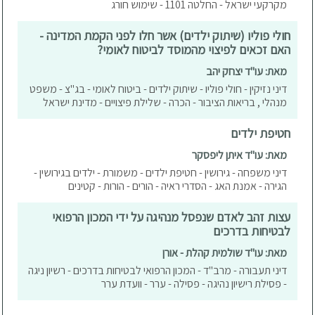
מקרקעי ישראל - החלטה 1101 - שימוש חורג
חולי פוליו (שיתוק ילדים) אשר חלו לפני הקמת המדינה -
האם זכאים לפיצוי מהמוסד לביטוח לאומי?
מאת: עו"ד יצחק יהב
דיני נזיקין - חולי פוליו - שיתוק ילדים - ביטוח לאומי - בג"צ - משפט
מנהלי , בריאות הציבור - הכרה - שלילת פיצויים - מדינת ישראל
חטיפת ילדים
מאת: עו"ד איתן ליפסקר
דיני משפחה - גירושין - חטיפת ילדים - משמורת - ילדים בגירושין -
הגירה - אמנת האג - הסדרי ראיה - הורים - הורות - קטינים
עצות זהב לאדם שנפסל מנהיגה על ידי המכון הרפואי
לבטיחות בדרכים
מאת: עו"ד שולמית קהלת - אורן
דיני תעבורה - מרב"ד - המכון הרפואי לבטיחות בדרכים - רשיון ניגה
- פסילת רישיון נהיגה - פסילה - ערר - וועדת ערר