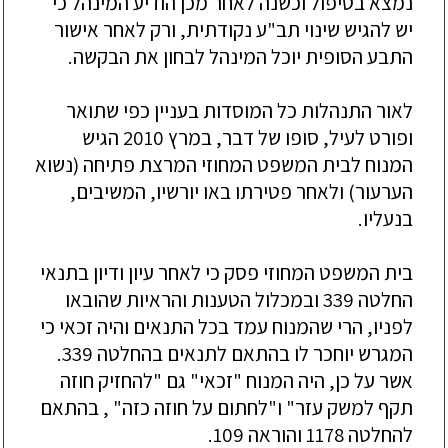
נמצא בטיפול וכשנה לאחר מכן הודיע המינהל כי
יש להגיש שינוי תב"ע נקודתית, ו
רק לאחר אישור
התבע הסופית יוכל המינהל לבחון את הבקשה.
לאור
התנהלות כל המוסדות בעניין כפי שתואר
ופורט לעיל, סופו של דבר, במרץ 2010 הגיש
המנוח לבית המשפט המחוזי המרצת פתיחה (נשוא
הערעור) ולאחר פטירתו באו יורשיו, המשיבים,
בנעליו.
בית
המשפט המחוזי פסק כי לאחר
עיון ודיון בתנאי
החלטה 339 ובמכלול הטענות והראיות שהובאו
לפניו, הרי שהמנוח עמד בכל התנאים והיה זכאי כי
המגרש יוחכר לו בהתאם לתנאים בהחלטה 339.
אשר על כ
ן
, היה המנוח "זכאי" גם "להחזיק חוזה
תקף למשק עזר" ו"לחתום על חוזה כזה" , בהתאם
להחלטה 1178 והוראה 109.