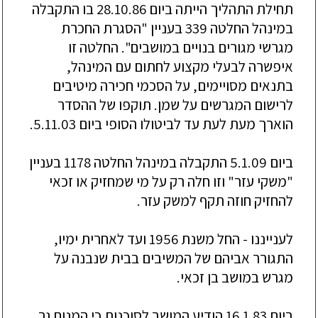
תחילת
התהליך הייתה ביום 28.10.86 בו התקבלה
במינהל החלטה 339 בעניין "הסגרת החכרת
מגרשי מגו
רים
בנויים במושבים". החלטה זו
איפשרה לבעלי מקצוע לחתום עם
המינהל,
בתנאים מסויימים, על הסכמי חכירה מיטיבים
לרישום המגרשים על שמן. תוקפו של ההסדר
הוארך מעת לעת עד לביטולו הסופי ביום 5.11.03.
ביום
5.1.09 התקבלה במינהל החלטה 1178 בעניין
"משקי עזר" וזו חלה רק על מי שמחזיק או זכאי
להחזיק חוזה תקף למשק עזר.
לענייננו
-
החל משנת 1956 ועד לאחרית ימיו,
התגורר אביהם של המשיבים בבית שנבנה על
מגרש במושב בן זכאי.
ביום
16.1.83 הודיע המושב לסוכנות כי המנוח גר