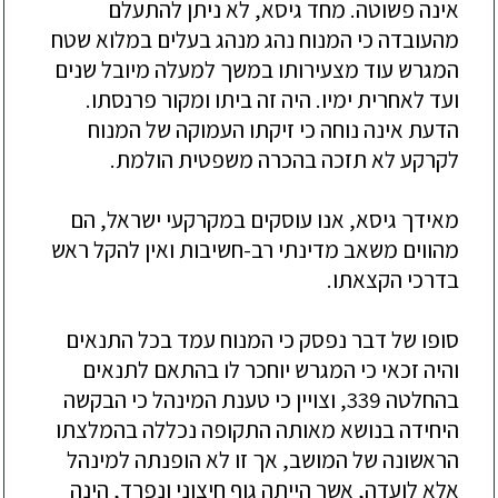
אינה פשוטה.
מחד גיסא, לא ניתן להתעלם
מהעוב
דה
כי המנוח נהג מנהג בעלים במלוא שטח
המגרש עוד מצעירותו במשך למעלה מיובל שנים
ועד לאחרית ימיו. היה זה ביתו ומקור פרנסתו.
הדעת
אינה נוחה כי זיקתו העמוקה של המנוח
לקרקע לא תזכה בהכרה משפטית הולמת.
מאידך
גיסא, אנו עוסקים במקרקע
י ישראל, הם
מהווים משאב מדינתי רב-חשיבות ואין להקל ראש
בדרכי הקצאתו.
סופו
של דבר נפסק כי המנוח עמד בכל התנאים
והיה זכאי כי המגרש יוחכר לו בהתאם לתנאים
בהחלטה 339, וצויין כי טענת המינהל כי הבקשה
היחידה בנושא מאותה התקופה נכללה בהמלצתו
הראשונה של המושב, אך
זו לא הופנתה למינהל
אלא לועד
ה
, אשר הייתה גוף חיצוני ונפרד, הינה