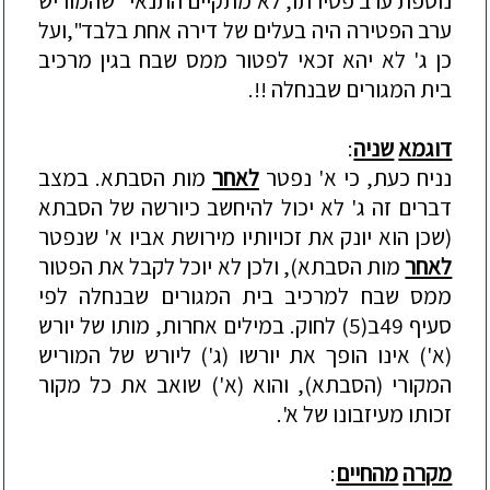
נוספת
ערב
פטירתו
,
לא
מתקיים
התנאי
"
שהמוריש
ערב
הפטירה
היה
בעלים
של
דירה
אחת
בלבד
",
ועל
כן
ג
'
לא
יהא
זכאי
לפטור
ממס
שבח
בגין
מרכיב
בית
המגורים
שבנחלה
!!.
דוגמא
שניה
:
נניח
כעת
,
כי
א
'
נפטר
לאחר
מות
הסבתא
.
במצב
דברים
זה
ג
'
לא
יכול
להיחשב
כיורשה
של
הסבתא
(
שכן
הוא
יונק
את
זכויותיו
מירושת
אביו
א
'
שנפטר
לאחר
מות
הסבתא
),
ולכן
לא
יוכל
לקבל
את
הפטור
ממס
שבח
למרכיב
בית
המגורים
שבנחלה
לפי
סעיף
49
ב
(5)
לחוק
.
במילים
אחרות
,
מותו
של
יורש
(
א
')
אינו
הופך
את
יורשו
(
ג
')
ליורש
של
המוריש
המקורי
(
הסבתא
),
והוא
(
א
')
שואב
את
כל
מקור
זכותו
מע
י
זבונו
של
א
'.
מקרה
מהחיים
: