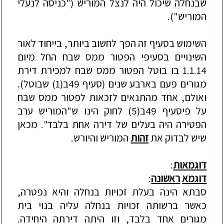
שבנחלה
שיכול
היה
לנצל
המוריש
("
כניסה
לנעלי
המוריש
").
השימוש
בסעיף
זה
הפך
לחשוב
ביותר
,
בייחוד
לאור
השינויים
בסעיפי
הפטור
ממס
שבח
החל
מיום
1.1.14
בו
בוטל
הפטור
ממס
שבח
למכירת
דירת
מגורים
פעם
בארבע
שנים
(
סעיף
49
ב
(1)
שבוטל
).
ואולם
,
אחד
מהתנאים
לזכאות
לפטור
ממס
שבח
על
פיסעיף
49
ב
(5)
לחוק
הינו
ש
"
המוריש
ערב
הפטירה
היה
בעלים
של
דירה
אחת
בלבד
".
מכאן
שיש
לבדוק
את
זהות
המוריש
והיורש
.
דוגמאות
:
דוגמא
ראשונה
:
סבתא
הינה
בעלת
זכויות
ב
נחלה
והיא
נפטרה
,
כאשר
ברשותה
זכויות
בנ
חלה
עליה
בנוי
בית
מגורים
אחד
בלבד
,
וזו
היתה
דירתה
היחידה
.