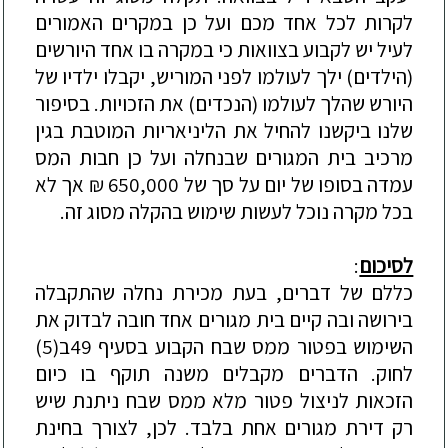
לקרות
לכל
אחד
מכם
ועל
כן
במקרים
האמורים
לעיל
יש
לקבוע
בצוואות
כי
במקרה
בו
אחד
ה
יורשים
(
הילדים
)
ילך
לעולמו
לפני
המוריש
,
י
קבלו
ילדיו
של
היורש
שהלך
לעולמו
(
הנכדים
)
את
הזכויות
.
בסיפור
שלנו
ביקשנו
להחיל
את
הליניאריות
המוטבת
בגין
מרכיב
בית
המגורים
שבנחלה
ועל
כן
חבות
המס
עמדה
בסופו
של
יום
על
סך
של
650,000
₪
אך
לא
בכל
מקרה
נוכל
לעשות
שימוש
בהקלה
מסוג
זה
.
לסיכום
:
כללם
של
דברים
,
בעת
מכירת
נחלה
שהתקבלה
בירושה
ובה
קיים
בית
מגורים
אחד
חובה
לבדוק
את
השימוש
בפטור
ממס
שבח
הקבוע
בסעיף
49
ב
(5)
לחוק
.
הדברים
מקבלים
משנה
תוקף
בו
כיום
הזכאות
לניצול
פטור
מלא
ממס
שבח
ניתנת
שיש
רק
דירת
מגורים
אחת
בלבד
.
לכן
,
לצורך
בחינת