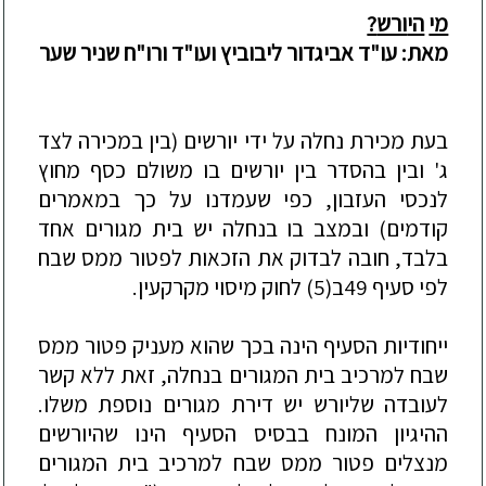
מי
הי
ורש
?
מאת:
עו
"
ד
אביגדור
ליבוביץ
ו
עו
"
ד
ורו"ח
שניר
שער
בעת
מכירת
נחלה
על
ידי
יורשים
(
בין
במכירה
לצד
ג
'
ובין
בהסדר
בין
יורשים
בו
משולם
כסף
מחוץ
לנכסי
העזבון
,
כפי
שעמדנו
על
כך
במאמרים
קודמים
)
ובמצב
בו
בנחלה
יש
בית
מגורים
אחד
בלבד
,
חובה
לבדוק
את
הזכאות
לפטור
ממס
שבח
לפי
סעיף
49
ב
(5)
לחוק
מיסוי
מקרקעין
.
ייחודיות
הסעיף
הינה
בכך
שהוא
מעניק
פטור
ממס
שבח
למרכיב
בית
המגורים
בנחלה
,
זאת
ללא
קשר
לעובדה
שליורש
יש
דירת
מגורים
נוספת
משלו
.
הה
י
גיון
המונח
בבסיס
הסעיף
הינו
שהיורשים
מנצלים
פטור
ממס
שבח
למרכיב
בית
המגורים