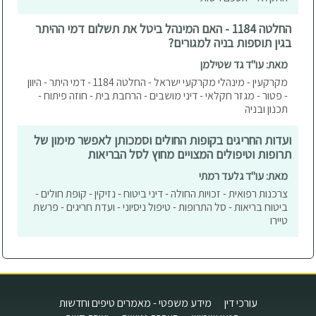
החלטה 1184 - האם המינהל ביטל את תשלום דמי ההיתר
בגין תוספות בניה למגורים?
מאת: עו"ד גד שטילמן
מקרקעין - מינהלי מקרקעי ישראל - החלטה 1184 - דמי היתר - היוון
- פטור - מגזר חקלאי - דיני מושבים - הרחבת בית - חוזה פיתוח -
תכנון ובניה
ועדות החריגים בקופות החולים וסמכותן לאפשר מימון של
תרופות וטיפולים המצויים מחוץ לסל הבריאות
מאת: עו"ד גלעד רמתי
צרכנות רפואית - זכויות החולה - דיני ביטוח - נזיקין - קופת חולים -
ביטוח בריאות - סל התרופות - טיפול ניסיוני - ועדת חריגים - פרשת
טיירו
עורכי דין
מידע משפטי - מאמרים טיפים וחדשות