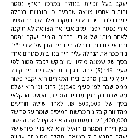
יעקב
בעל
זכויות
בנחלה
במרכז
הארץ
נפטר
והותיר
אחריו
צוואה
שקבעה
כי
הזכויות
בנחלה
יועברו
לבנו
היחיד
אורי
.
במקרה
שלנו
למרבה
הצער
אורי
נפטר
לפני
יעקב
אביו
אך
הצוואה
לא
תוקנה
לאחר
מותו
של
אורי
.
ברבות
הימים
יעקב
נפטר
והזכאי
לזכויות
בנחלה
הינו
ניר
הבן
של
אורי
ז
"
ל
.
ניר
מכר
את
הנחלה
עליה
היה
בנוי
בית
מגורים
אחד
בסך
של
שמונה
מיליון
₪
וביקש
לקבל
פטור
לפי
סעיף
49
ב
(5)
לחוק
בגין
בית
המגורים
.
ניר
קיבל
ייעוץ
כי
בגין
מרכיב
בית
המגורים
הוא
יקבל
פטור
ממס
שבח
לפי
סעיף
49
ב
(5)
לחוק
וכי
הוא
ישלם
מס
שבח
רק
בגין
מרכיב
הזכויות
והמשק
החקלאי
בסך
של
500,000
₪
.
לאחר
שישה
חודשים
מהדיווח
קיבל
ניר
מרשות
המיסים
שומה
על
סך
של
1,400,000
₪
במסגרתה
הוא
לא
קיבל
את
הפטור
בגין
דירת
המגורים
הואיל
והוא
לא
צויין
כיורש
של
יעקב
הסבא
ז
"
ל
בצוואה
.
תקלה
מסוג
זה
עשויה