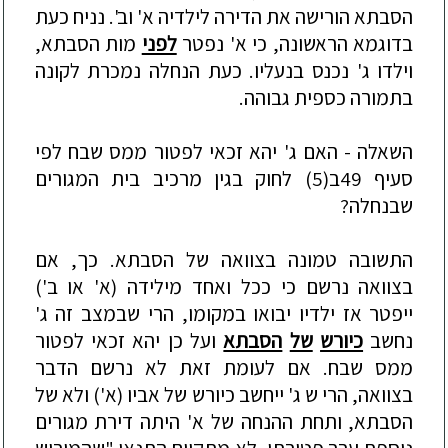
הסבתא
הורישה
את
הדירה
לילדיה
א
'
וב
'.
נניח
כעת
בדוגמא
הראשונה
,
כי
א
'
נפטר
לפני
מות
הסבתא
,
וילדו
ג
'
נכנס
בנעליו
.
כעת
הנחלה
נמכרת
לקונה
בתמורה
כספית
גבוהה
.
השאלה
-
האם
ג
'
יהא
זכאי
לפטור
ממס
שבח
לפי
סעיף
49
ב
(5)
לחוק
בגין
מרכיב
בית
המגורים
שבנחלה
?
התשובה
טמונה
בצוואה
של
הסבתא
.
כך
,
אם
בצוואה
נרשם
כי
ככל
ואחד
מילידה
(
א
'
או
ב
')
ייפטר
אז
ילדיו
יבואו
במקומו
,
הרי
שבמצב
זה
ג
'
נחשב
כיורש
של
הסבתא
ועל
כן
יהא
זכאי
לפטור
ממס
שבח
.
אם
לעומת
זאת
לא
נרשם
הדבר
בצוואה
,
הרי
ש
ג
'
ייחשב
כיורש
של
אביו
(
א
')
ולא
של
הסבתא
,
ותחת
ההנחה
של
א
'
היתה
דירת
מגורים