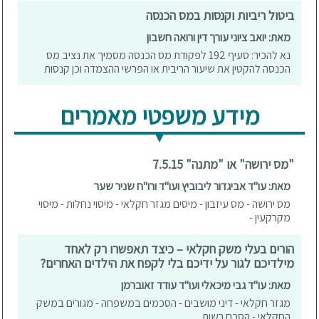
ביטול ריביות וקנסות במס הכנסה
מאת: יואב ציוני עורך דין ורואה חשבון
נא להכיר: סעיף 192 לפקודת מס הכנסה מסמיך את נציב מס
הכנסה להקטין את שיעור הריבית או הפרשי ההצמדה וכן קנסות
מידע משפטי מאמרים
"מס ירושה" או "מתנה" 7.5.15
מאת: עו"ד אביגדור ליבוביץ ועו"ד ורו"ח שניר שער
מס ירושה - מס עיזבון - מיסים מגזר חקלאי - מיסוי נחלות - מיסוי
מקרקעין -
הורים בעלי משק חקלאי – כיצד תאפשרו רק לאחד
מילדיכם לגור על ידיכם בלי לקפח את הילדים האחרים?
מאת: עו"ד גבי מיכאלי ועו"ד עודד זאוברמן
מגזר חקלאי - דיני מושבים - הסכמים במשפחה - מגורים במשק
החקלאי - הסכם רשות