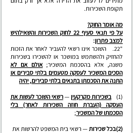
מתירים לו לעזוב את הדירה
אלא
אך ורק
בתום
תקופת השכירות.
מה אומר החוק
?
על פי תנ
אי סעיף 22 לחוק השכירו
ת והשאילה
יש
למצב פתרון
:
"
22. השוכר אינו רשאי להעביר לאחר את הזכות
להחזיק ולהשתמש במושכר או להשכירו בשכירות
משנה, אלא בהסכמת המשכיר;
אולם אם לא
הסכים המשכיר לעסקה מטעמים בלתי סבירים או
התנה את הסכמתו בתנאים בלתי סבירים, יהיה
(1)
בשכירות מקרקעין
—
רשאי השוכר לעשות את
העסקה (העברת חוזה השכירות לאחר)
בלי
הסכמתו של המשכיר
;
(2)
בכל שכירות
—
רשאי בית המשפט להרשות את