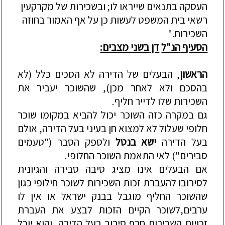
העסקה בתנאים שייראו לו; ובשכירות של מקרקעין
רשאי בית המשפט לעשות כן על אף האמור בחוזה
השכירות."
ה
סעיף
הנ"ל
דן
בשני מצבים:
הראשון
, הבעלים של הדירה לא הסכים כלל (לא
בהסכם ולא לאחר מכן), שהשוכר יעביר את
השכירות שלו לדייר חליף.
גם במקרה כזה
השוכר יכול להביא במקומו שוכר
חלופי שעלול לא למצוא חן בעיני בעל הדירה,
אולם
בעל הדירה
ישא בנטל
ולספק הסבר ("טעמים
סבירים") לאי התאמת השוכר החלופי.
אם הבעלים אינו מציג סיבה סבירה והגיונית
לסירובו להעברת זכות השכירות לשוכר חילופי כגון
שהשוכר החליף מוגבל בבנק ישראל או אין לו
ערבים,לשוכר הקיים הזכות לבצע את העברת
זכויות השכירות חרף סירוב בעל הדירה, והוא יוכל