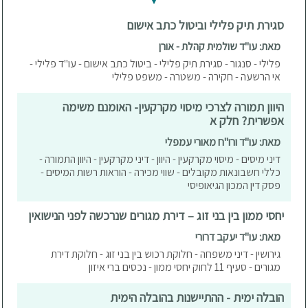
סגירת תיק פלילי וביטול כתב אישום
מאת: עו"ד שולמית קהלת - אורן
פלילי - סנגור - סגירת תיק פלילי - ביטול כתב אישום - עו"ד פלילי -
אי הרשעה - חקירה - משטרה - משפט פלילי
היוון תמורה לצרכי מיסוי מקרקעין- האומנם משימה
אפשרית? חלק א
מאת: עו"ד ורו"ח מאורי עמפלי
דיני מיסים - מיסוי מקרקעין - היוון - דיני מקרקעין - היוון התמורה -
כללי חשבונאות מקובלים - שווי מכירה - הוראות רשות המיסים -
פסק דין המכון הגיאופיסי
יחסי ממון בין בני זוג – דירת מגורים שנרכשה לפני הנישואין
מאת: עו"ד יעקב דרורי
גירושין - דיני משפחה - חלוקת רכוש בין בני זוג - חלוקת דירת
מגורים - סעיף 11 לחוק יחסי ממון - נכסים ברי איזון
הובלה ימית - ההתיישנות בהובלה הימית