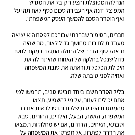
הנחלה
המפוצלת
והצעיר
קיבל
את
המגרש
המפוצל
ודנה
אף
העבירה
סכום
כסף
לאחותה
יעל
ואף
הוסדר
הסכם
להמשך
העסק
המשפחתי
.
חברים
,
הסיפור
שבחרתי
עבורכם
לפסח
הוא
יציאה
מעבדות
לחירות
מחושך
גדול
לאור
,
מה
שהיה
נראה
כסוף
הדרך
של
הנחלה
התגלה
כמקור
לחסד
גדול
שנפל
בחלקה
של
האחות
שהיתה
לה
את
היכולת
הכלכלית
וראתה
את
טובת
המשפחה
ואחיה
לפני
טובתה
שלה
.
בליל
הסדר
תשבו
ביחד
תביטו
סביב
,
תחפשו
למי
אתם
יכולים
לעזור
,
על
מי
להשפיע
,
תצאו
מהמסגרת
הפרטית
שלכם
ותנסו
לראות
את
בני
המשפחה
,
האשה
,
הבעל
,
הילדים
,
ההורים
,
סבא
וסבתא
,
האחים
,
הדודים
,
אם
יש
מחלוקות
תמצאו
את
הדרך
לפתרון
,
אל
תפרקו
את
המשפחה
על