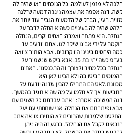
הלכה
לא
מזמן
לעולמה
.
כל
הנוכחים
ראו
שהיה
לה
קשה
.
דנה
אספה
את
עצמה
ניגבה
דמעה
שזלגה
מזוית
העין
,
הברק
של
הדמעות
הגביר
עוד
יותר
את
הלהט
שהיה
לה
בעיניים
כשהיא
החלה
לדבר
על
הנחלה
.
היא
פתחה
ואמרה
: "
אחים
יקרים
,
הנחלה
הוקמה
על
ידי
אבינו
שיקר
לנו
.
אתם
יודעים
עד
כמה
היחסים
בינינו
היו
קרובים
.
אבא
הותיר
צוואה
בע
"
פ
כשהייתי
בת
15.
אבא
ביקש
שנשמור
על
הנחלה
בכל
מחיר
ולצורך
זה
התכנסנו
".
האחים
ההמומים
הביטו
בה
ולא
הבינו
לאן
היא
מכוונת
.
לאט
הם
התחילו
להבין
שדנה
יודעת
על
התביעות
אך
לא
חלמו
על
מה
שהיא
תגיד
בהמשך
.
דנה
המשיכה
ואמרה
: "
אתם
עבדתם
כל
השנים
עם
אבא
ופיתחתם
את
הנחלה
.
אני
שוחחתי
עם
יעל
והחלטנו
שלמרות
שההורים
לא
הותירו
צוואה
אתם
הזכאים
לקבל
את
הנחלה
".
ברגע
זה
היה
ניתן
להרגיש
בחדר
את
החשמל
,
לא
נותרה
עין
יבשה