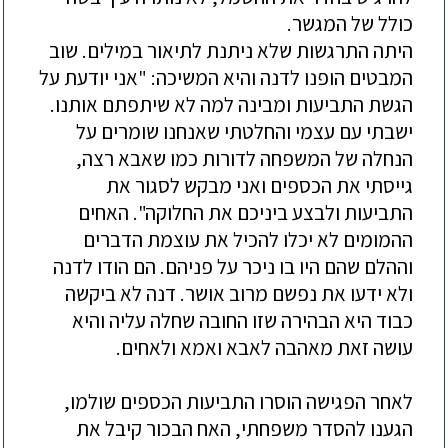
כולל
של
המגשר
.
היתה
התרגשות
שלא
ניתנת
לתיאור
במילים
.
שוב
המבטים
הופנו
לדנה
והיא
המשיכה
: "
אני
יודעת
על
הגשת
התביעות
ומבינה
למה
לא
שיתפתם
אותנו
.
ישבתי
עם
עצמי
והחלטתי
שאנחנו
שומרים
על
הנחלה
של
המשפחה
לדורות
כמו
שאבא
רצה
,
גייסתי
את
הכספים
ואני
מבקש
לסגור
את
התביעות
ולבצע
ביניכם
את
החלוקה
".
האחים
ההמומים
לא
יכלו
להכיל
את
עוצמת
הדברים
וההלם
שהם
היו
בו
ניכר
על
פניהם
.
הם
הודו
לדנה
ולא
ידעו
את
נפשם
מרוב
אושר
.
דנה
לא
ביקשה
כבוד
היא
הבהירה
שזו
החובה
שחלה
עליה
והיא
עושה
זאת
מאהבה
לאבא
ואמא
ולאחים
.
לאחר
הפגישה
הוסרו
התביעות
הכספים
שולמו
,
הגענו
להסדר
משפחתי
,
האח
הבכור
קיבל
את