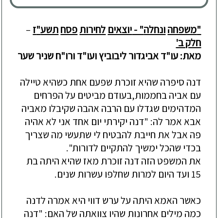
"
משפחה
ונחלה
" -
יוצאים
לחירות
פסח
תשע
"
ז
–
חלק ב'
מאת:
עו
"
ד
אביגדור
ליבוביץ
ו
עו
"
ד
ורו"ח
שניר
שער
דנה
סיפרה
שהיא
זוכרת
שפעם
אחת
כשהיא
טיילה
עם
אביה
בחממות
,
בעודם
מביטים
על
הפרחים
המדהימים
שגדלו
עם
הרבה
אהבה
שקיבלו
מאביה
אבא
אמר
לה
: "
דנה
יקירתי
יום
אחד
אני
לא
אהיה
פה
אבל
את
חייבת
להבטיח
לי
שתעשי
מה
שצריך
בכדי
שהכל
ימשיך
להתקיים
לדורות
".
את
המשפט
הזה
דנה
זוכרת
מאז
שהיא
היתה
בת
15
ועד
היום
למרות
שחלפו
עשרות
שנים
.
כאשר
האמא
היתה
על
ערש
דווי
היא
אמרה
לדנה
כמה
מילים
אחרונות
שהיו
צוואתה
של
האם
: "
דנה