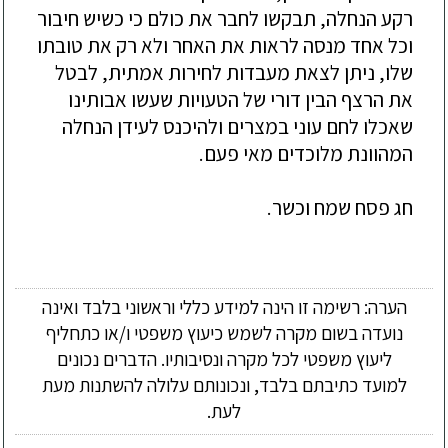
רקע
הנחלה
,
תבקשו
לחבר
את
כולם
כי
כשיש
חיבור
וכל
אחד
מנסה
לראות
את
האחר
ולא
רק
את
טובתו
שלו
,
ניתן
לצאת
מעבדות
לחירות
אמתית
,
לבטל
את
הרצף
הבין
דורי
של
הטעויות
שעשו
אבותינו
שאכלו
לחם
עוני
במצרים
ולהיכנס
לעידן
הנחלה
המהוונת
מלוכדים
מאי
פעם
.
חג
פסח
שמח
וכשר
.
הערה: רשימה זו הינה למידע כללי וראשוני בלבד ואינה
נועדה בשום מקרה לשמש כיעוץ משפטי ו/או כתחליף
ליעוץ משפטי לכל מקרה ונסיבותיו. הדברים נכונים
למועד כתיבתם בלבד, ונכונותם עלולה להשתנות מעת
לעת.