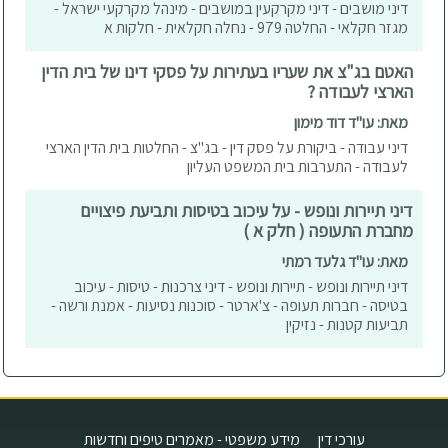
דיני מושבים - דיני מקרקעין במושבים - מינהל מקרקעי ישראל -
מגזר חקלאי - החלטה 979 - נחלה חקלאית - חלקות א
האטם בג"צ את שעריו בעתירות על פסקי דינו של בית הדין
הארצי לעבודה ?
מאת: עו"ד דוד מימון
דיני עבודה - ביקורת על פסק דין - בג"צ - החלטות בית הדין הארצי
לעבודה - התערבות בית המשפט העליון
דיני תיירות ונופש - על עיכוב בטיסות ותביעת פיצויים
מחברת התעופה ( חלק א )
מאת: עו"ד גלעד רמתי
דיני תיירות ונופש - תיירות ונופש - דיני צרכנות - טיסות - עיכוב
בטיסה - חברות תעופה - צ'ארטר - סוכנות נסיעות - אמנת ורשה -
תביעות קטנות - נזיקין
עורכי דין
מידע משפטי - מאמרים טיפים וחדשות