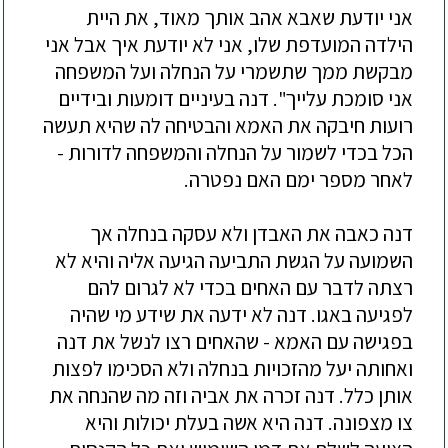
אני
יודעת
שאבא
אהב
אותך
מאוד
,
את
היית
הילדה
המועדפת
שלו
,
אני
לא
יודעת
איך
אבל
אני
מבקשת
ממך
שתשמרי
על
הנחלה
ועל
המשפחה
אני
סומכת
עלייך
".
דנה
בעיניים
דומעות
ובידיים
רועות
חיבקה
את
האמא
והבטיחה
לה
שהיא
תעשה
הכל
בכדי
לשמור
על
הנחלה
והמשפחה
לדורות
-
לאחר
מספר
ימם
האם
נפטרה
.
דנה
כאבה
את
האבדן
ולא
עסקה
בנחלה
אך
השמועה
על
הגשת
התביעה
הגיעה
אליה
והיא
לא
רצתה
לדבר
עם
האחים
בכדי
לא
לגרום
להם
לפגיעה
באגו
.
דנה
לא
ידעה
את
שידע
מי
שהיה
בפגישה
עם
האמא
-
שהאחים
רצו
לנשל
את
דנה
ואחותה
יעל
מהזכויות
בנחלה
ולא
הסכימו
לפצות
אותן
כלל
.
דנה
זכרה
את
אביה
וזה
מה
שהנחה
את
צו
מצפונה
.
דנה
היא
אשה
בעלת
יכולות
והיא