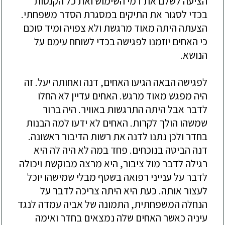
הציעה
לשלם
את
דמי
השימוש
ואת
כל
הקנסות
בכדי
לסגור
את
התיקים
במסגרת
הסדר
משפחתי
.
הצעתה
היתה
מאוד
מרגשת
ולא
צפויה
ומיד
סוכם
כי
האחים
יוזמנו
לפגישה
בכדי
לשוחח
עימם
על
הנושא
.
לפגישה
הבאה
הגיעו
האחים
,
דנה
ואחותה
יעל
.
זה
היה
מפגש
מאוד
מרגש
.
האחים
עדיין
לא
החלו
לדבר
אבל
היתה
התרגשות
באוויר
.
היה
ברור
שמשהו
הולך
לקרות
.
האחים
לא
ידעו
למה
הבנות
בחדר
ולכן
נתנו
לדנה
את
רשות
הדיבור
ראשונה
.
דנה
הביטה
בנוכחים
.
פחד
במה
לא
היה
לה
היא
רגילה
לדבר
מול
ציבור
,
היא
מרצה
מבוקשת
ויכולה
לדבר
על
ענייני
רפואה
בשטף
מבלי
שמישהו
יוכל
לעצור
אותה
.
כעת
היא
היתה
צריכה
לדבר
על
הנחלה
המשפחתית
,
התמונה
של
אביה
עמדה
לנגד
עיניה
כאשר
האחים
שלה
נמצאים
בחדר
ואימה