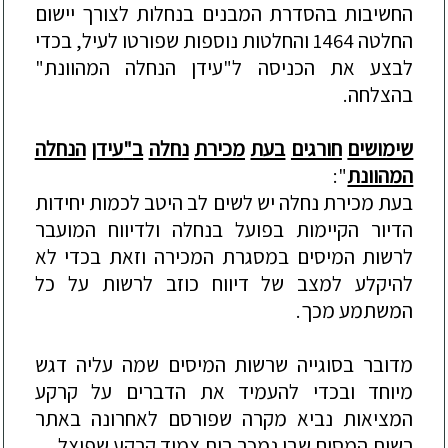
החשיבות
בהסדרת
המבנים
בנחלות
לצורך
יישום
החלטה
1464
והחלטות
נוספות
שפורטו
לעיל
,
בכדי
לבצע
את
הכניסה
ל
"
עידן
הנחלה
המהוונת
"
בהצלחה
.
שימושים
חורגים
בעת
מכירת
נחלה
ב
"
עידן
הנחלה
המהוונת
":
בעת
מכירת
נחלה
יש
לשים
לב
היטב
לכמות
יחידות
הדיור
הקיימות
בפועל
בנחלה
ולדיווח
המועבר
לרשות
המיסים
במסגרת
המכירה
וזאת
בכדי
לא
להיקלע
למצב
של
דיווח
כוזב
לרשות
על
כל
המשתמע
מכך
.
מדובר
בסוגייה
שרשות
המיסים
שמה
עליה
דגש
מיוחד
ובכדי
להעמיד
את
הדברים
על
קרקע
המציאות
נביא
מקרה
שפורסם
לאחרונה
באתר
רשות
המסים
שבו
נמכר
בית
צמוד
קרקע
שפוצל