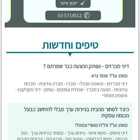
ייעוץ אישי
03-5714512
טיפים וחדשות
דיני מכרזים - ועותק ההצעה כבר שמרתם ?
מאת: עו"ד אהוד גרא
דיני מכרזים - משפט מנהלי - מכרז - חברה עירונית - חברות
עירוניות - הצעה במכרז - שמירת עותקים - עותק - דיני מקרקעין -
משפט מסחרי
כיצד לסחור מהבית בניירות ערך מבלי להיחשב כבעל
הכנסה עסקית
מאת: עו"ד ורו"ח מאורי עמפלי
דיני מיסים - מיסוי אישי - ניירות ערך - מסחר בניירות ערך - מס
הכנסה - מיסוי בינלאומי - שיעור מס - תכנון מס - עבודות מהבית