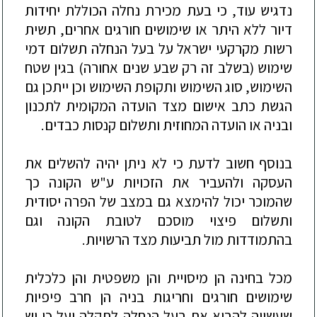
נדגיש
עוד
,
כי
בעת
מכירת
נחלה
הכוללת
יחידות
דיור
ללא
היתר
או
שימושים
חורגים
אחרים
,
תשית
רשות
מקרקעי
ישראל
על
בעל
הנחלה
תשלום
דמי
שימוש
(
בשלב
זה
רק
שבע
שנים
אחורה
)
בגין
שטח
השימוש
,
סוג
השימוש
ותקופת
השימוש
וכן
ייתכן
גם
הגשת
כתב
אישום
מצד
הועדה
המקומית
לתכנון
ובניה
או
הועדה
המחוזית
ותשלום
קנסות
כבדים
.
בנוסף
חשוב
לדעת
כי
לא
ניתן
יהיה
להשלים
את
העסקה
ולהעביר
את
הזכויות
ע
"
ש
הקונה
כך
שהמוכר
יכול
להימצא
גם
במצב
של
הפרה
יסודית
ותשלום
פיצוי
מוסכם
לטובת
הקונה
וגם
בהתמודדות
מול
תביעות
מצד
הרשויות
.
מכל
בחינה
הן
מיסויית
והן
משפטית
והן
כלכלית
שימושים
חורגים
וחריגות
בניה
הן
חרב
פיפיות
שעשויה
להביא
את
בעל
הנחלה
לתקלה
ועל
כן
יש