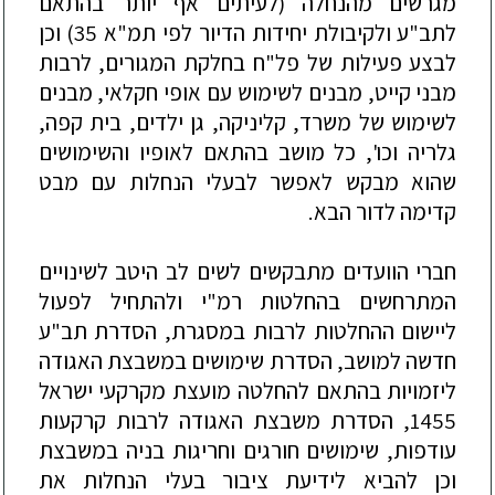
מגרשים
מהנחלה
(
לעיתים
אף
יותר
בהתאם
לתב
"
ע
ולקיבולת
יחידות
הדיור
לפי
תמ
"
א
35)
וכן
לבצע
פעילות
של
פל
"
ח
בחלקת
המגורים
,
לרבות
מבני
קייט
,
מבנים
לשימוש
עם
אופי
חקלאי
,
מבנים
לשימוש
של
משרד
,
קליניקה
,
גן
ילדים
,
בית
קפה
,
גלריה
וכו
',
כל
מושב
בהתאם
לאופיו
והשימושים
שהוא
מבקש
לאפשר
לבעלי
הנחלות
עם
מבט
קדימה
לדור
הבא
.
חברי
הוועדים
מתבקשים
לשים
לב
היטב
לשינויים
המתרחשים
בהחלטות
רמ
"
י
ולהתחיל
לפעול
ליישום
ההחלטות
לרבות
במסגרת
,
הסדרת
תב
"
ע
חדשה
למושב
,
הסדרת
שימושים
במשבצת
האגודה
ליזמויות
בהתאם
להחלטה
מועצת
מקרקעי
ישראל
1455,
הסדרת
משבצת
האגודה
לרבות
קרקעות
עודפות
,
שימושים
חורגים
וחריגות
בניה
במשבצת
וכן
להביא
לידיעת
ציבור
בעלי
הנחלות
את