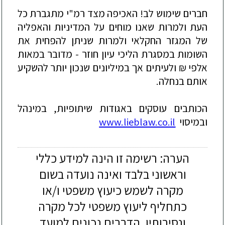
חברים
שימוש
לב
!
האכיפה
מצד
רמ
"
י
מתגברת
כל
העת
ולמרות
שאנו
מוחים
על
המדיניות
והאפליה
של
המגזר
החקלאי
ולמרות
שניתן
להפחית
את
השומות
במסגרת
הליכי
עיון
חוזר
-
מדובר
במאות
אלפי
₪
ולעיתים
אך
במיליונים
שנכון
יותר
להשקיע
אותם
בנחלה
.
הכותבים
עוסקים
באגודות
שיתופיות
,
במינהל
ובמיסוי
www.lieblaw.co.il
הערה: רשימה זו הינה למידע כללי
וראשוני בלבד ואינה נועדה בשום
מקרה לשמש כיעוץ משפטי ו/או
כתחליף ליעוץ משפטי לכל מקרה
ונסיבותיו. הדברים נכונים למועד