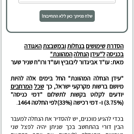
שלח פנייתך כאן ללא התחייבות!
הסדרת
שימושים
בנחלות
ובמשבצת
האגודה
בכניסה
ל
"
עידן
הנחלה
המהוונת
"
מאת:
עו
"
ד
אביגדור
ליבוביץ
ו
עו
"
ד
ורו"ח
שניר
שער
"
עידן
הנחלה
המהוונת
"
החל
בימים
אלה
להיות
מיושם
ברשות
מקרקעי
ישראל
,
כך
שכל
המרחבים
יודעים
לקלוט
בקשות
לתשלום
"
דמי
כניסה
"
(3.75%)
ו
-
דמי
רכישה
(33%)
לפי
החלטה
1464
.
בכדי
להגיע
מוכנים
,
יש
להסדיר
את
הנחלה
למעבר
הבין
דורי
בהתחשב
בכך
שניתן
יהיה
לפצל
שני