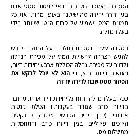
המכירה
,
המוכר
לא
יהיה
זכאי
לפטור
ממס
שבח
בגין
דירה
יחידה
מה
שישנה
באופן
מהותי
את
כל
תמונת
המס
וישפיע
על
סכום
הנטו
שיוותר
בידי
בעל
הנחלה
.
במקרה
ששבו
נמכרת
נחלה
,
בעל
הנחלה
יידרש
להגיש
הצהרה
לרשויות
המס
על
מכירת
הנחלה
ולדווח
על
מכירת
נחלה
הכוללת
ארבע
יחידות
דיור
,
והחשוב
ביותר
הוא
,
כי
הוא
לא
יוכל
לבקש
את
הפטור
ממס
שבח
לדירה
יחידה
.
ככל
ובעל
הנחלה
ידווח
על
יחידת
דיור
אחת
,
מדובר
בדיווח
כוזב
שגורר
בעקבותיו
הטלת
קנסות
אזרחיים
(
קרן
,
ריבית
והפרשי
הצמדה
)
וכן
נקיטת
הליכים
פליליים
בגין
דיווח
כוזב
והתחמקות
מתשלום
מס
.