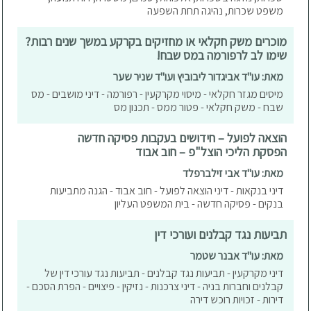
משפט שכרות, נהיגה תחת השפעה
מוכרים משק חקלאי או מחזיקים בקרקע במשך שנים רבות?
שימו לב לרפורמה במס שבח!
מאת: עו"ד אביגדור ליבוביץ ועו"ד שניר שער
מיסים מגזר חקלאי - מיסוי מקרקעין - רפורמה - דיני מושבים - מס
שבח - משק חקלאי - פטור ממס - תכנון מס
הוצאה לפועל – חידושים בעקבות פסיקה חדשה
הפסקת הליכי הוצל"פ – חוב אבוד
מאת: עו"ד אבי זילברפלד
דיני בנקאות - דיני הוצאה לפועל - חוב אבוד - הגנה מתביעות
בנקים - פסיקה חדשה - בית המשפט העליון
תביעות נגד קבלנים ועורכי דין
מאת: עו"ד אבנר שטמר
דיני מקרקעין - תביעות נגד קבלנים - תביעות נגד עורכי דין של
קבלנים וחברות בניה - דיני צרכנות - נזיקין - פיצויים - הפרת הסכם -
דירות - זכויות רוכש דירה