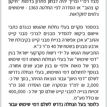
מצד
רמ
"
י
וצריך
יהיה
לבחון
פתרון
בדמות
"
תיקון
קו
צהוב
"
או
הסדרה
לפי
החלטה
1363 -
שימושים
נלווים
לחקלאות
.
במספר
מקרים
בעלי
נחלות
שהוגשו
כנגדם
כתבי
אישום
ביקשו
להסדיר
מבנים
לצרכי
מבני
קייט
והתב
"
ע
אכן
אפשרה
בניית
מבני
קייט
בקיבולת
של
ארבע
מבנים
בשטח
של
40
מ
"
ר
כ
"
א
.
התביעות
הוגשו
על
ידי
רשות
מקרקעי
ישראל
בגין
"
דמי
שימוש
"
ועל
בעלי
הנחלות
הושתו
דמי
שימוש
בסך
של
מאות
אלפי
₪
בגין
שבע
שנים
אחורה
.
בנוסף
לתשלום
דמי
השימוש
,
בעלי
הנחלה
נדרשו
לשלם
"
דמי
היוון
"
עבור
הוצאת
ההיתר
,
בסך
של
כ
-
2,000
₪
למ
"
ר
ובמקרה
שבו
הוסדרו
160
מ
"
ר
זכויות
בנייה
למבני
קייט
שולם
סך
של
כ
- 400,000
₪
כולל
מע
"
מ
.
כלומר
בעל
הנחלה
נדרש
לשלם
דמי
שימוש
עבור