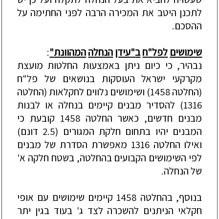
לתכנן
היטב
את
המכירה
הרבה
לפני
החתימה
על
ההסכם
.
שימושים
לפל
"
ח
ב
"
עידן
הנחלה
המהוונת
"
:
נבהיר
,
כי
כיום
ניתן
באמצעות
החלטות
מועצת
מקרקעי
ישראל
העוסקות
בנושאים
של
פל
"
ח
(
החלטה
1458)
ושימושים
נלווים
לחקלאות
(
החלטה
1316)
להסדיר
מבנים
קיימים
בנחלה
או
לבנות
מבנים
חדשים
,
כאשר
החלטה
1458
קובעת
כי
המבנים
יהיו
בתחום
חלקת
המגורים
(2.5
דונם
)
ואילו
החלטה
1316
מאפשרת
הסדרת
של
מבנים
לפי
השימושים
הקבועים
בהחלטה
,
בשטח
חלקה
א
'
של
הנחלה
.
בנוסף
,
בהחלטה
1458
קיימים
שימושים
עם
אופי
חקלאי
הניתנים
להשכרה
לצד
ג
'
בעוד
בגין
יתר