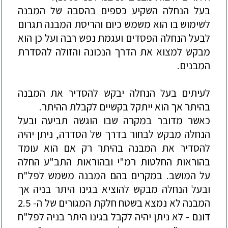
בעל
הנחלה
השקיע
כספים
בהסבה
של
המבנה
לשימוש
בו
הוא
משמש
כיום
והריסת
המבנה
תגרום
לבעל
הנחלה
הפסדים
ועגמת
נפש
רבה
ועל
כן
הוא
מבקש
למצוא
את
הדרך
הנכונה
והזולה
להסדרת
המבנים
.
לעיתים
בעל
הנחלה
יבקש
להסדיר
את
המבנה
בהיתר
אך
הוא
ייתקל
בקשיים
לקבלת
ההיתר
.
כאשר
מדובר
במקרה
שבו
הוגשה
תביעה
ובעל
הנחלה
מבקש
לבחור
בדרך
של
הסדרה
,
ניתן
יהיה
להסדיר
את
המבנה
בהיתר
רק
אם
הוא
עומד
בהוראות
החלטות
רמ
"
י
ובהוראות
התב
"
ע
החלה
על
המושב
.
במקרים
בהם
המבנה
משמש
לפל
"
ח
ובעל
הנחלה
מבקש
להוציא
בגינו
היתר
בניה
אך
המבנה
לא
נמצא
בשטח
חלקת
המגורים
של
ה
- 2.5
דונם
-
לא
ניתן
יהיה
לקבל
בגינו
היתר
בניה
לפל
"
ח