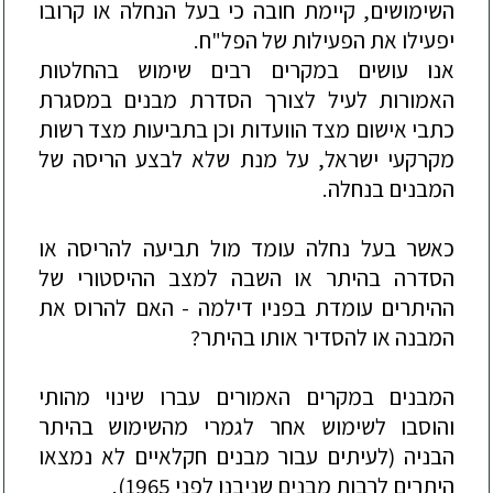
השימושים
,
קיימת
חובה
כי
בעל
הנחלה
או
קרובו
יפעילו
את
הפעילות
של
הפל
"
ח
.
אנו
עושים
במקרים
רבים
שימוש
בהחלטות
האמורות
לעיל
לצורך
הסדרת
מבנים
במסגרת
כתבי
אישום
מצד
הוועדות
וכן
בתביעות
מצד
רשות
מקרקעי
ישראל
,
על
מנת
שלא
לבצע
הריסה
של
המבנים
בנחלה
.
כאשר
בעל
נחלה
עומד
מול
תביעה
להריסה
או
הסדרה
בהיתר
או
השבה
למצב
ההיסטורי
של
ההיתרים
עומדת
בפניו
דילמה
-
האם
להרוס
את
המבנה
או
להסדיר
אותו
בהיתר
?
המבנים
במקרים
האמורים
עברו
שינוי
מהותי
והוסבו
לשימוש
אחר
לגמרי
מהשימוש
בהיתר
הבניה
(
לעיתים
עבור
מבנים
חקלאיים
לא
נמצאו
היתרים
לרבות
מבנים
שניבנו
לפני
1965).