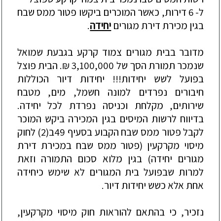
ל
- 6
דירות
,
כאשר
המוכרים
ביקשו
פטור
ממס
שבח
בגין
מכירת
דירת
מגורים
יחידה
.
מדובר
בבית
מגורים
צמוד
קרקע
בגבעת
שמואל
שנמכר
תמורת
הסך
של
3,100,000
₪
.
הבית
פוצל
בפועל
לשש
יחידות
!!!
יחידות
דיור
הכוללות
חיבורים
נפרדים
למונה
חשמל
,
מים
,
מטבח
שירותים
,
מקלחת
וכניסה
נפרדת
לכל
יחידה
.
בדיווח
לרשות
המיסים
בגין
המכירה
ביקש
המוכר
לקבל
פטור
ממס
שבח
הקבוע
בסעיף
49
ב
(2)
לחוק
מיסוי
מקרקעין
(
פטור
ממס
שבח
במכירת
דירת
מגורים
יחידה
)
בגין
מלוא
סכום
התמורה
וזאת
למרות
שבפועל
בית
המגורים
לא
שימש
כיחידה
אחת
אלא
כשש
יחידות
דיור
.
נזכיר
,
כי
בהתאם
להוראות
חוק
מיסוי
מקרקעין
,