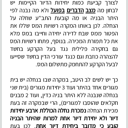
לצורך
קביעת
כמות
יחידות
הדיור
הקיימות
יש
לבחון
מה
מצב
הדברים
בפועל
ולא
מה
נבנה
לפי
היתר
הבניה
או
מה
קובעת
התב
"
ע
שחלה
על
הנחלה
.
לכן
באותו
המקרה
רשויות
המס
שללו
את
הפטור
ממס
שבח
לדירה
יחידה
וחייבו
במס
מלא
את
כל
תמורת
המכירה
.
בנוסף
,
פתחו
רשויות
המס
גם
בחקירה
פלילית
נגד
בעל
הקרקע
בחשד
להצהרה
כוזבת
וגם
כנגד
עורכי
הדין
בחשד
שסייעו
לבעל
הקרקע
להתחמק
מתשלום
המס
.
כך
יש
לשים
לב
היטב
,
במקרה
שבו
בנחלה
יש
בית
מגורים
אחד
בהיתר
ועוד
3
יחידות
מגורים
(
בית
שני
בנחלה
שנבנה
ללא
היתר
בניה
כדין
,
ועוד
2
מבנים
חקלאים
שהוסבו
למגורים
),
הרי
שבמקרה
זה
בעת
מכירת
הנחלה
נמכרת
נחלה
הכוללת
ארבע
יחידות
דיור
ולא
יחידת
דיור
אחת
למרות
שהיתר
הבניה
קובע
כי
מדובר
ביחידת
דיור
אחת
.
לכן
בעת