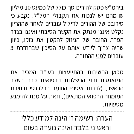
ב
יהמ"ש
פסק להורים סך כולל של כמעט 10 מיליון
₪ מהם יש לנכות את תקבולי המל"ל. נקבע כי
סירובם של ההורים לדילול עוברים לאחר שההריון
נקלט איננו מנתק את הקשר הסיבתי ואיננו בגדר
הפרת החובה של הניזוק להקטין את נזקו, כיוון
שהיה צריך ליידע אותם על הסיכון שבהחזרת 3
עו
ברים
לפני
ההחזרה.
מכאן החשיבות בהתייעצות בעו"ד המכיר את
הניואנסים ורזי הרשלנות הרפואית כבר בשלב
הראשון, (לרבות איסוף החומר הרלבנטי ובחירת
המומחה הרפואי המתאים), וזאת על מנת להימנע
מטעויות.
הערה: רשימה זו הינה למידע כללי
וראשוני בלבד ואינה נועדה בשום