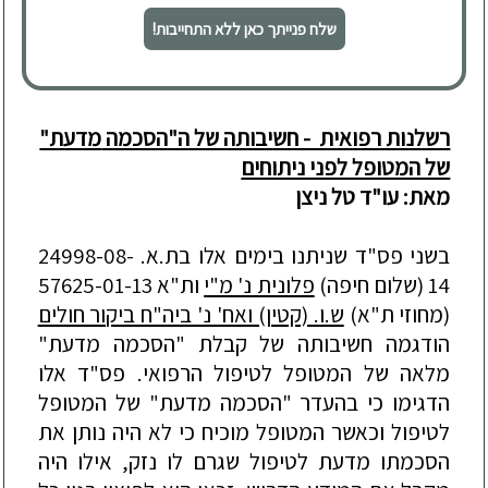
שלח פנייתך כאן ללא התחייבות!
רשלנות רפואית - חשיבותה של ה"הסכמה
מדעת"
של המטופל לפני ניתוחים
מאת: עו"ד טל ניצן
בשני פס"ד שניתנו בימים אלו בת.א. 24998-08-
14 (שלום חיפה)
פלונית נ' מ"י
ות"א 57625-01-13
(מחוזי ת"א)
ש.ו. (קטין) ואח' נ' ביה"ח ביקור חולים
הודגמה חשיבותה של קבלת "הסכמה מדעת"
מלאה של המטופל לטיפול הרפואי. פס
"ד אלו
הדגימו כי
בהעדר "הסכמה מדעת" של המטופל
לטיפול וכאשר המטופל מוכיח כי לא היה נותן את
הסכמתו מדעת לטיפול שגרם לו נזק, אילו היה