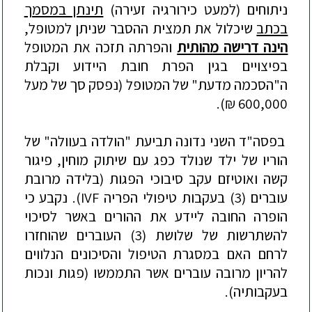
ניתוחים (למעט כירורגיה זעירה)
תינתן במסמך
בכתב
שיכלול את
תמצית ההסבר שניתן למטופל,
הינה דרישה מהותית
והפרתה תזכה את המטופל
בפיצויים בגין הפרת חובת היידוע וקבלת
ה"הסכמה מדעת" של המטופל (נפסק סך של מעל
600,000 ₪).
בפסה"ד השני נדונה תביעת "הולדה בעוולה" של
הוריו של ילד שנולד כפג עם שיתוק מוחין, פיגור
קשה ואוטיזם עקב סיבוכי הפגות (בלידה מרובת
עוברים (3) בעקבות טיפולי הפריה
F
IV
). נקבע כי
הופרה החובה ליידע את ההורים באשר לסיכוי
להשתרשות של שלושת (3) העוברים שהוחזרו
לרחם האם במסגרת הטיפול והסיכונים הנלווים
להריון מרובה עוברים אשר התממשו (פגות ונכות
בעקבותיה).