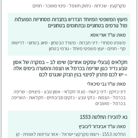
מקרקעין - שכירות - ניתוק חשמל - פינוי מושכר - חוזים
היעוץ המשפטי המיוחד הנדרש בחברות מסחריות הפועלות
מול גורמים בטחוניים ובתחומים בטחוניים
מאת: עו"ד אורי אסא
משפט מסחרי - דיני חברות - משרד הבטחון - סיווג בטחוני - דרישות
סף - חוזים - יעוץ משפטי מיוחד - גורמי בטחון
חקלאים (ובעלי עסקים אחרים) שימו לב – במקרה של אסון
טבע נדיר כגון שריפה בכרמל או הצפה והסערה בימים אלה
– יש לכם פתרון לפיצוי בגין הנזק שנגרם לכם
מאת: עו"ד גבי מיכאלי
דיני נזיקין - דיני ביטוח - מגזר חקלאי - אסון טבע - פיצויים - שריפה
בכרמל - הצפות - נזקי טבע - נזקים סביבתיים - חקלאות - השריפה
בכרמל - מושבים
נא להכיר! החלטה 1553
מאת: עו"ד אביגדור ליבוביץ
החלטה 1553 - רשות מקרקעי ישראל - אזור עדיפות לאומית - קו