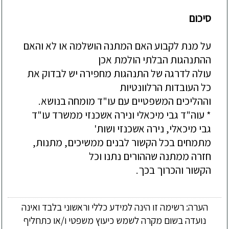
סיכום
על
מנת
לקבוע
האם
המתנה
הושלמה
או
לא
והאם
ההתנהגות
הבלתי
הולמת
אכן
עולה
לדרגה
של
התנהגות
מחפירה
יש
לבדוק
את
כל
העובדות
הרלוונטיות
וההליכים
המשפטיים
עם
עו"ד
מומחה
בנושא
.
* עוה
"
ד
גבי
מיכאלי
ונירה
אשכנזי
ממשרד
עו
"
ד
גבי
מיכאלי
,
נירה
אשכנזי
ושות
'
מתמחים
בכל
הקשור
לבנים
ממשיכים
,
מתנות
,
חזרה
ממתנה
שההורים
נתנו
וכל
הקשור
והכרוך
בכך
.
הערה: רשימה זו הינה למידע כללי וראשוני בלבד ואינה
נועדה בשום מקרה לשמש כיעוץ משפטי ו/או כתחליף