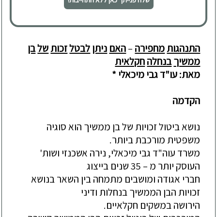
התנהגות
מחפירה
–
האם
ניתן
לבטל
זכות
של
בן
ממשיך
בנחלה
חקלאית
מאת: עו"ד גבי מיכאלי *
הקדמה
נושא
ביטול
זכויות
של
בן
ממשיך
הוא
סוגיה
משפטית
מורכבת
ביותר
.
משרד
עוה
"
ד
גבי
מיכאלי
,
נירה
אשכנזי
ושות
'
העוסק
יותר
מ –
35
שנים
בייצוג
חברי
אגודה
ומושבים
מתמחה
בין
השא
ר
בנושא
זכויות
הבן
הממשיך
בנחלות
ודיני
הירושה
במשקים
חקלאיים
.