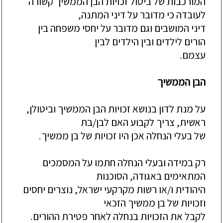
המורכבות
של
ביטול
זכויות
הבן
הממשיך
קשורה
לעובדה
כי
מדובר
על
דיני
המתנה
,
דיני
המושבים
וגם
מדובר
על
יחסי
משפחה
בין
הורים
לילדים
ובין
הילדים
לבין
עצמם
.
הבן
הממשיך
על
מנת
לדון
בנושא
זכויות
הבן
המ
משיך
וביטולן
,
ראשית
,
צריך
לקבוע
האם
לבן
/
בת
של
בעלי
הנחלה
אכן
היו
זכויות
של
בן
ממשיך
.
רק
במידה
ובעלי
הנחלה
חתמו
על
המסמכים
המתאימים
באגודה
,
הסוכנות
היהודית
ו
/
או
רשות
מקרקעי
ישראל
,
נוצרים
יחסים
וזכויות
של
בן
ממשיך
הזכאי
לקבל
את
הזכויות
בנחלה
לאחר
פטירת
ההור
ים
.