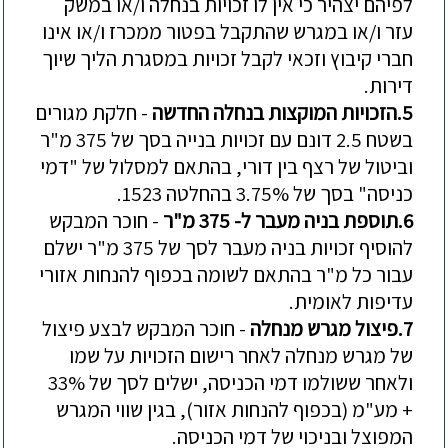
לפיהם
יצהיר
כי
אין
לו
זכויות
בנחלה
ו
/
או
במשק
עזר
ו
/
או
במגרש
שהתקבל
בפטור
ממכרז
ו
/
או
אינו
חברי
קיבוץ
וזכאי
לקבל
זכויות
במסגרת
הליך
שיוך
דירות
.
5.
הזכויות
המוקצות
בנחלה
החדשה
-
חלקת
מגורים
בשטח
2.5
דונם
עם
זכויות
בנייה
בסך
של
375
מ
"
ר
וביטול
של
רצף
בין
דורי
,
בהתאם
למסלול
של
"
דמי
כניסה
"
בסך
של
3.75%
בהחלטה
1523.
6.
תוספת
בניה
מעבר
ל
- 375
מ
"
ר
-
חוכר
המבקש
להוסיף
זכויות
בניה
מעבר
לסך
של
375
מ
"
ר
ישלם
עבור
כל
מ
"
ר
בהתאם
לשומה
בכפוף
להנחות
אזורי
עדיפות
לאומית
.
7.
פיצול
מגרש
מנחלה
-
חוכר
המבקש
לבצע
פיצול
של
מגרש
מנחלה
לאחר
רישום
הזכויות
על
שמו
ולאחר
ששולמו
דמי
הכניסה
,
ישלים
לסך
של
33%
+
מע
"
מ
(
בכפוף
להנחות
אזור
),
בגין
שווי
המגרש
המפוצל
ובניכוי
של
דמי
הכניסה
.