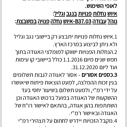
לאופי
השימוש
.
איוש
נחלות
פנויות
בנגב
וגליל
:
נוהל
עבודה
3-
37.0
B
איוש
נחלה
פנויה
במשבצת
:
1.
איוש
נחלות
פנויות
יתבצע
רק
ב
י
ישובי
נגב
וגליל
ולא
ניתן
לביצוע
במרכז
הארץ
.
2.
הנחלות
הפנויות
ישווקו
למומלצי
האגודה
בתוך
חמש
שנים
מיום
1.1.2016
כולל
ביישובי
קו
עימות
ועד
ליום
31.12.2020.
3.
כספים
אסורים
-
אסור
לאגודה
לגבות
תשלומים
בגין
זכות
ההמלצה
,
למעט
הוצאות
פיתוח
שיאושרו
על
ידי
רמ
"
י
,
ולמעט
תשלום
בשיעור
יחסי
בעד
ההשקעות
של
האגודה
בפועל
ברכוש
האגודה
וכן
השתתפות
בהון
אגודה
,
בהתאם
לאישור
רו
"
ח
של
האגודה
ובאישור
רמ
"
י
.
4.
מקבל
הזכויות
יידרש
לחתום
על
תצהירי
רמ
"
י