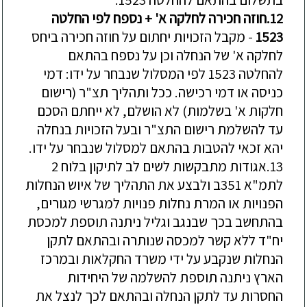
12.
חוזה
חכירה
לחלקה
א
' +
נספח
לפי
החלטה
1523
-
מקבל
הזכויות
יחתום
על
חוזה
חכירה
ביחס
לחלקה
א
'
של
הנחלה
וכן
על
נספח
בהתאם
להחלטה
1523
לפי
המסלול
שנבחר
על
ידו
:
דמי
כניסה
או
דמי
רכישה
.
ככל
ותהליך
תצ
"
ר
(
רישום
חלקות
א
'
בשלמות
)
לא
הושלם
,
לא
ייחתם
הסכם
עד
להשלמת
רישום
התצ
"
ר
ובעל
הזכויות
בנחלה
יהא
זכאי
להטבות
בהתאם
למסלול
שנבחר
על
ידו
.
13.
אגודות
מתבקשות
לשים
לב
לתיקון
בלוח
2
לתמ
"
א
351
ב
ולבצע
את
התהליך
של
איוש
הנחלות
הפנויות
או
המרת
נחלות
פנויות
למגרשי
מגורים
,
בהתחשב
בכך
שבנגב
וגליל
ניתנה
תוספת
למכסת
יח
"
ד
ללא
קשר
למכסה
שנותרה
ובהתאם
לתקן
הנחלות
שנקבע
על
ידי
משרד
החקלאות
ובמרכז
הארץ
ניתנה
תוספת
להשלמה
של
היחידות
החסרות
עד
לתקן
הנחלה
ובהתאם
לכך
לנצל
את