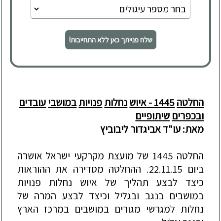
שלח פנייתך כאן ללא התחייבות!
החלטה
1445 -
איוש
נחלות
פנויות
במושבי
עובדים
ובכפרים
שיתופיים
מאת:
עו
"
ד
אביגדור
ליבוביץ
החלטה
1445
של
מועצת
מקרקעי
ישראל
אושרה
ביום
22.11.15.
ההחלטה
מסדירה
את
ההוראות
כיצד
ל
בצע
תהליך
של
איוש
נחלות
פנויות
במושבים
בנגב
ובגליל
וכיצד
לבצע
המרה
של
נחלות
למגרשי
מגורים
במושבים
במרכז
הארץ