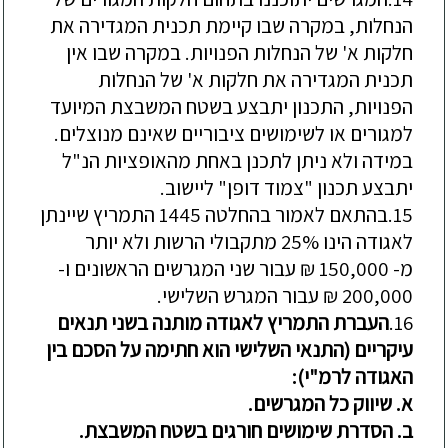
הנחלות
,
במקרה
שבו
קיימת
תכנית
המגדירה
את
חלקות
א
'
של
הנחלות
הפנויות
.
במקרה
שבו
אין
תכנית
המגדירה
את
חלקות
א
'
של
הנחלות
הפנויות
,
התכנון
יתבצע
בשטח
המשבצת
המיועד
למגורים
או
לשימושים
ציבוריים
שאינם
מנוצלים
.
במידה
ולא
ניתן
לתכנן
באחת
מהאופציות
הנ
"
ל
יתבצע
תכנון
"
צמוד
דופן
"
ליישוב
.
15.
בהתאם
לאמור
בהחלטה
1445
התמריץ
שיינתן
לאגודה
הינו
25%
מתקבולי
הרשות
ולא
יותר
מ
- 150,000
₪
עבור
שני
המגרשים
הראשונים
ו
-
200,000
₪
עבור
המגרש
השלישי
.
16.
העברת
התמריץ
לאגודה
מותנה
בשני
תנאים
עיקריים
(
התנאי
השלישי
הוא
חתימה
על
הסכם
בין
האגודה
לרמ
"
י
):
א
.
שיווק
כל
המגרשים
.
ב
.
הסדרת
שימושים
חורגים
בשטח
המשבצת
.