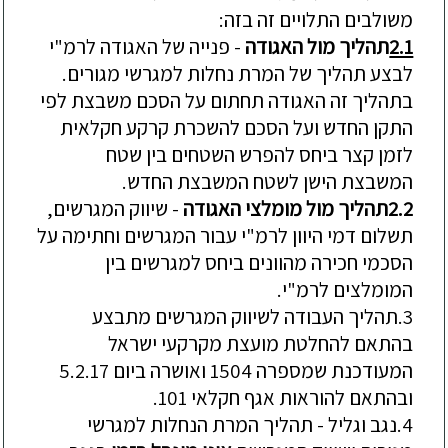
משולבים
התלויים
זה
בזה
:
2.1
תהליך
מול
האגודה
-
פנייה
של
האגודה
לרמ
"
י
לבצע
תהליך
של
המרת
נחלות
למגרשי
מגורים
.
בתהליך
זה
האגודה
תחתום
על
הסכם
משבצת
לפי
התקן
החדש
ועל
הסכם
להשכרת
קרקע
חקלאית
לזמן
קצר
ביחס
להפרש
השטחים
בין
שטח
המשבצת
הישן
לשטח
המשבצת
החדש
.
2.2
תהליך
מול
מומלצי
האגודה
-
שיווק
המגרשים
,
תשלום
דמי
היוון
לרמ
"
י
עבור
המגרשים
וחתימה
על
הסכמי
חכירה
מהוונים
ביחס
למגרשים
בין
המומלצים
לרמ
"
י
.
3.
תהליך
העבודה
לשיווק
המגרשים
מתבצע
בהתאם
להחלטת
מועצת
מקרקעי
ישראל
המעודכנת
שמספרה
1504
ואושרה
ביום
5.2.17
ובהתאם
להוראות
אגף
חקלאי
101.
4.
נגב
וגליל
-
תהליך
המרת
הנחלות
למגרשי