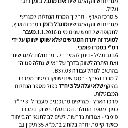
מגורים
ושיווק
המגרשים
אינו
מוגבל
בזמן
בנגב
וגליל
.
5.
מרכז
הארץ
-
תהליך
המרת
הנחלות
למגרשי
מגורים
ושיווק
המגרשים
מוגבל
בזמן
במרכז
הארץ
,
לתקופה
של
חמש
שנים
מיום
1.1.2016
.
מעבר
למועד
זה
יתרת
המגרשים
שלא
שווקו
ישווקו
על
ידי
רמ
"
י
במכרז
פומבי
.
6.
נגב
וגליל
-
ניתן
להמיר
חלק
מהנחלות
למגרשים
ואת
היתרה
לשווק
בדרך
של
"
איוש
נחלה
פנויה
"
בהתאם
לנוהל
עבודה
37.03.
B
7.
מרכז
הארץ
-
המגרשים
ישווקו
בפטור
ממכרז
בהיקף
שלא
יעלה
על
3
יח
"
ד
כפול
מספר
הנחלות
המבוטלות
.
מרכז
הארץ
-
מגרשים
מתוכננים
מעבר
ל
- 3
יח
"
ד
כפוך
מספר
הנחלות
המבוטלות
ישווקו
במכרז
פומבי
-
אגודות
נדרשות
לשים
לב
לתנאי
זה
בייחוד
כאשר
קיימת
יתרה
בלוח
2
בתמ
"
א
35
תיקון
1
ב
.