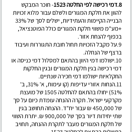
8.
דמי
רכישה
לפי
החלטה
1523
-
חוכר
המבקש
להוון
את
חלקת
המגורים
ולשלם
עבור
מלוא
זכויות
הבנייה
הקיימות
והעתידיות
,
ישלים
לסך
של
33%
+
מע
"
מ
משווי
חלקת
המגורים
כולל
הפוטנציאל
,
בכפוף
להנחת
אזור
.
9.
על
מקבל
הזכויות
תחול
חובת
התגוררות
ועיבוד
ברצף
של
הנחלה
.
10.
ישולמו
דמי
היוון
בהתאם
למסלול
דמי
כניסה
או
דמי
רכישה
בגין
חלקת
המגורים
ובגין
החלקות
החקלאיות
ישולמו
דמי
חכירה
שנתיים
.
11.
הנחות
אזורי
עדיפות
(
קו
עימות
,
א
' 31%,
ב
'
51%)
יחולו
בהתאם
להחלטה
1505
של
מועצת
מקרקעי
ישראל
.
תקרה
ההנחה
עומדת
כיום
על
סך
של
450,000
₪
עבור
יח
"
ד
.
ההנחה
תחושב
בגין
שתי
יחידות
דיור
בסך
של
900,000
₪
.
יתרת
השווי
של
חלקת
המגורים
מעבר
לתקרת
ההנחה
,
תחויב
בתשלום
בהתאם
להחלטה
1523.