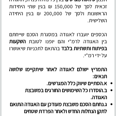
זכאית
לסך
של
150,000
₪
בגין
שתי
היחידות
הראשונות
ולסך
של
200,000
₪
בגין
היחידה
השלישית
.
הכספים
יועברו
לאגודה
במסגרת
הסכם
שייחתם
בין
האגודה
לרמ
"
י
והם
יופנו
לטובת
השקעות
בפיתוח
ותשתיות
בלבד
בהתאם
לתכניות
שיאושרו
על
ידי
רמ
"
י
.
התמריץ
ישולם
לאגודה
לאחר
שיתקיימו
שלושה
תנאים
:
א.
הסתיים
שיווק
כלל
המגרשים
.
ב.
הוסדרו
כל
השימושים
החורגים
במשבצת
האגודה
.
ג.
נחתם
הסכם
משבצת
מעודכן
עם
האגודה
התואם
לתקן
הנחלות
החדש
ולאחר
הפרדת
שטחים