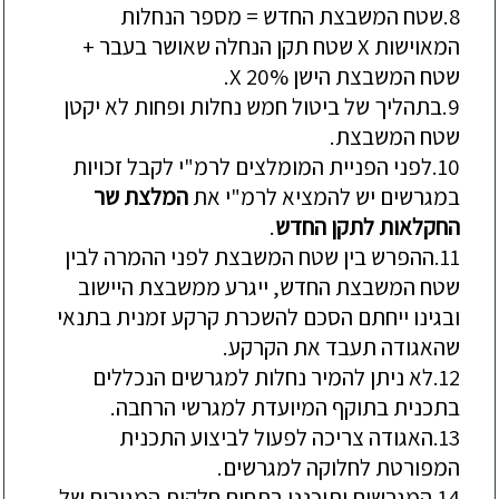
8.
שטח
המשבצת
החדש
=
מספר
הנחלות
המאוישות
X
שטח
תקן
הנחלה
שאושר
בעבר
+
שטח
המשבצת
הישן
20%.
X
9.
בתהליך
של
ביטול
חמש
נחלות
ופחות
לא
יקטן
שטח
המשבצת
.
10.
לפני
הפניית
המומלצים
לרמ
"
י
לקבל
זכויות
במגרשים
יש
להמציא
לרמ
"
י
את
המלצת
שר
החקלאות
לתקן
החדש
.
11.
ההפרש
בין
שטח
המשבצת
לפני
ההמרה
לבין
שטח
המשבצת
החדש
,
ייגרע
ממשבצת
היישוב
ובגינו
ייחתם
הסכם
להשכרת
קרקע
זמנית
בתנאי
שהאגודה
תעבד
את
הקרקע
.
12.
לא
ניתן
להמיר
נחלות
למגרשים
הנכללים
בתכנית
בתוקף
המיועדת
למגרשי
הרחבה
.
13.
האגודה
צריכה
לפעול
לביצוע
התכנית
המפורטת
לחלוקה
למגרשים
.
14.
המגרשים
יתוכננו
בתחום
חלקות
המגורים
של