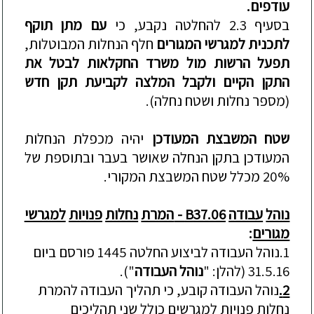
עודפים
.
בסעיף
2.3
להחלטה
נקבע
,
כי
עם
מתן
ת
ו
קף
לתכנית
למגרשי
המגורים
חלף
הנחלות
המבוטלות
,
תפעל
הרשות
מול
משרד
החקלאות
לבטל
את
התקן
הקיים
ולקבל
המלצה
לקביעת
תקן
חדש
(
מספר
נחלות
ושטח
נחלה
).
שטח
המשבצת
המעודכן
יהיה
מכפלת
הנחלות
המעודכן
בתקן
הנחלה
שאושר
בעבר
ובתוספת
של
20%
מכלל
שטח
המשבצת
המקורי
.
נוהל
עבודה
37.06 -
B
המרת
נחלות
פנויות
למגרשי
מגורים
:
1.
נוהל
העבודה
לביצוע
החלטה
1445
פורסם
ביום
31.5.16 (
להלן
: "
נוהל
העבודה
").
2.
נוהל
העבודה
קובע
,
כי
תהליך
העבודה
להמרת
נחלות
פנויות
למגרשים
כולל
שני
תהליכים