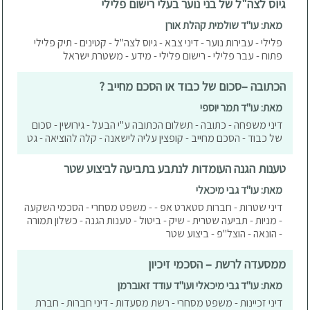
גיוס לצה"ל של בני נוער בעלי רישום פלילי
מאת: עו"ד שולמית קהלת אורן
פלילי - עבירות נוער - דיני צבא - גיוס לצה"ל - קטינים - תיק פלילי
פתוח - עבר פלילי - רישום פלילי - מידע - משטרת ישראל
הכתובה –סכום של כבוד או הסכם מחייב ?
מאת: עו"ד תמר יוספי
דיני משפחה - כתובה - תשלום הכתובה ע"י הבעל - גירושין - סכום
של כבוד - הסכם מחייב - קופצין עליה לישאנה - קלה להוציאה - גט
טענות הגנה העומדות לנתבע בתביעה לביצוע שטר
מאת: עו"ד גבי מיכאלי
דיני שטרות - חברות סטארט אפ - - משפט מסחרי - הסכמי השקעה
- מניות - תביעה שטרית - שיק - ביטול - טענות הגנה - כשלון תמורה
- הונאה - הוצל"פ - ביצוע שטר
ממסעדה לרשת – הסכמי זיכיון
מאת: עו"ד גבי מיכאלי ועו"ד עודד זאוברמן
דיני זכיינות - משפט מסחרי - רשת מסעדות - דיני חברות - חברת