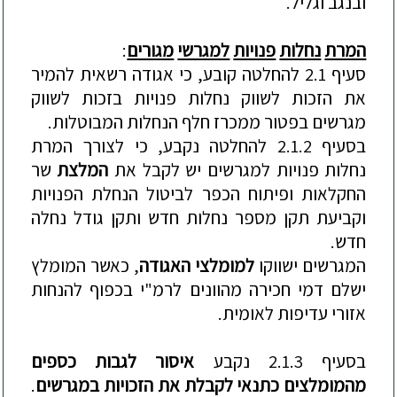
ובנגב
וגליל
.
המרת
נחלות
פנויות
למגרשי
מגורים
:
סעיף
2.1
להחלטה
קובע
,
כי
אגודה
רשאית
להמיר
את
הזכות
לשווק
נחלות
פנויות
בזכות
לשווק
מגרשים
בפטור
ממכרז
חלף
הנחלות
המבוטלות
.
בסעיף
2.1.2
להחלטה
נקבע
,
כי
לצורך
המרת
נחלות
פנויות
למגרשים
יש
לקבל
את
המלצת
שר
החקלאות
ופיתוח
הכפר
לביטול
הנחלת
הפנויות
וקביעת
תקן
מספר
נחלות
חדש
ותקן
גודל
נחלה
חדש
.
המגרשים
ישווקו
למומלצי
האגודה
,
כאשר
המומלץ
ישלם
דמי
חכירה
מהוונים
לרמ
"
י
בכפוף
להנחות
אזורי
עדיפות
לאומית
.
בסעיף
2.1.3
נקבע
איסור
לגבות
כספים
מהמומלצים
כתנאי
לקבלת
את
הזכויות
במגרשים
.