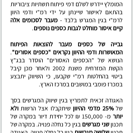
המומלץ
יידרש
לשלם
דמי
פיתוח
תשתיות
ציבוריות
בהתאם
לאישור
שיינתן
על
ידי
רמ
"
י
ודמי
היוון
לרמ
"
י
בגין
המגרש
בלבד
-
מעבר
לסכומים
אלה
קיים
איסור
מוחלט
לגבות
כספים
נוספים
.
גבייה
של
כספים
מעבר
להוצאות
הפיתוח
המאושרות
ודמי
ההיוון
נקראים
"
כספים
אסורים
"
.
הנושא
של
"
הכספים
האסורים
"
הוסדר
בבג
"
ץ
הקשת
המזרחית
משנת
2002
ולאחר
מכן
קיבל
ביטוי
בהחלטות
רמ
"
י
שקבעו
,
כי
השיווק
יתבצע
במכרז
פומבי
במושבים
במרכז
הארץ
.
האגודה
זכאית
לתמריץ
בגין
שיווק
המגרשים
בסך
של
25%
מדמי
ההיוון
שיתקבלו
אצל
הרשות
ולא
יותר
מ
- 150,000
₪
לכל
יחידת
דיור
במקרה
של
תכנון
שני
מגרשים
בגין
כל
נחלה
פנויה
.
במקרה
של
תכנון
שלושה
מגרשים
בגין
כל
נחלה
פנויה
,
האגודה