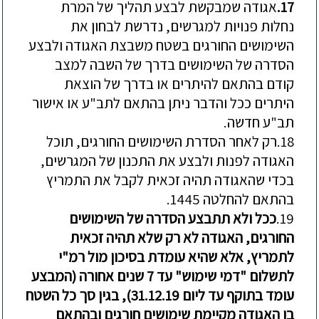
17.
אגוד
ה
שמבקשת
לבצע
תהליך
של
המרת
נחלות
פנויות
למגרשים
,
נדרשת
לבחון
את
השימושים
החורגים
בשטח
משבצת
האגודה
ולבצע
הסדרה
של
השימושים
בדרך
של
השבה
למצב
קודם
בהתאם
להיתרים
או
בדרך
של
הוצאת
היתרים
ככל
והדבר
ניתן
בהתאם
לתב
"
ע
או
אישור
תב
"
ע
חדשה
.
18.
רק
לאחר
הסדרת
השימושים
החורגים
,
תוכל
האגודה
לפנות
ולבצע
את
התכנון
של
המגרשים
,
בכדי
שהאגודה
תהיה
זכאית
לקבל
את
התמריץ
בהתאם
להחלטה
1445.
19.
ככל
ולא
תתבצע
הסדרה
של
השימושים
החורגים
,
האגודה
לא
רק
שלא
תהיה
זכאית
לתמריץ
,
אלא
שהיא
עומדת
בסיכון
מול
רמ
"
י
לתשלום
"
דמי
שימוש
"
עד
7
שנים
אחורה
(
המבצע
עומד
בתוקף
עד
ליום
31.12.19
),
בגין
סך
כל
השטח
בו
האגודה
מקיימת
שימושים
חורגים
ובהתאם