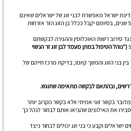
דינת ישראל מאפשרת לבני זוג של ישראלים שאינם
יהודים, להתאזרח ולהקים משפחה בישראל בתנאי שיעברו בהצלחה הליך מדורג הבוחן את כנות הקשר על פני כ-5 שנים, בסיומם יקבל ככלל בן הזוג הזר אזרחות
נ 9613-08-20, דן בית המשפט המחוזי בערעור מנהלי שהגישו בני זוג שהיו נשואים 10 שנים נגד סירוב רשות האוכלוסין וההגירה לבקשתם
("נוהל הטיפול במתן מעמד לבן זוג זר הנשוי
ן בני הזוג והמשך קיומו; בדיקת מרכז חייהם של
הנדרשים, ובהתאם לבקשה מתאימה שתוגש.
דובר בקשר זוגי אמיתי אלא בקשר הקרוב יותר
סבירו את האילוצים שהביאו אותם לבחור לנהל כך
שראלים וקבע כי בני זוג יכולים לבחור כיצד