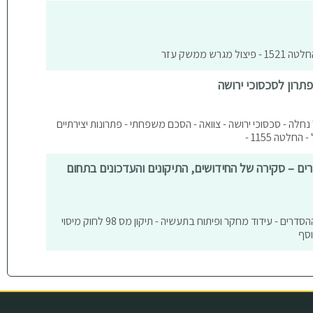
ש ממשק עזר
תרון לסכסוכי ירושה
 נחלה - סכסוכי ירושה - צוואה - הסכם משפחתי - פתרונות יצירתיים
לטה 1155 -
ם – סקירה של החידושים, התיקונים והעדכונים בתחום
דיני מיסים - מיסוי בינלאומי - חוק ההסדרים - עידוד מחקר ופיתוח בתעשיה - תיקון מס 98 לחוק מיסוי
וסף