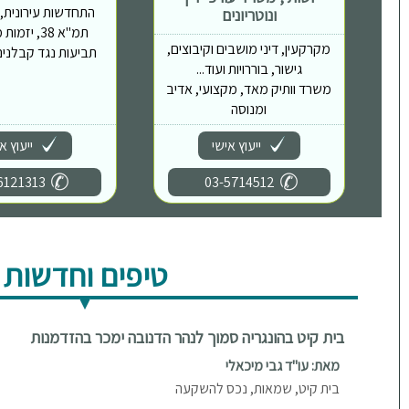
התחדשות עירונית, פי
ונוטריונים
תמ"א 38, יז
מקרקעין, דיני מושבים וקיבוצים,
תביעות נגד קבלנים,
גישור, בוררויות ועוד...
משרד וותיק מאד, מקצועי, אדיב
ומנוסה
ייעוץ אישי
ייעוץ א
6121313
03-5714512
טיפים וחדשות
בית קיט בהונגריה סמוך לנהר הדנובה ימכר בהזדמנות
מאת: עו"ד גבי מיכאלי
בית קיט, שמאות, נכס להשקעה