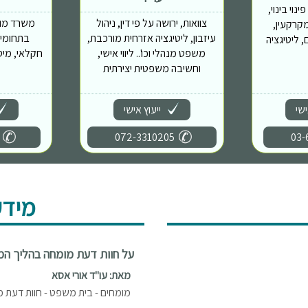
נוי בינוי,
צוואות, ירושה על פי דין, ניהול
משרד מוב
מות מקרקעין,
עיזבון, ליטיגציה אזרחית מורכבת,
בתחומים
 ליטיגציה
משפט מנהלי וכו'.. ליווי אישי,
חקלאי, מיס
וחשיבה משפטית יצירתית
ישי
ייעוץ אישי
072-3310205
03-
מידע
על חוות דעת מומחה בהליך ה
מאת: עו"ד אורי אסא
מומחים - בית משפט - חוות דעת מ