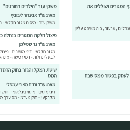
 מנתקים את רצף המגורים ושוללים את
משקי עזר "הילדים החורגים"
מאת: עו"ד אביגדור ליבוביץ
משק עזר - מיסים מגזר חקלאי - החלטה 1521 - פיצול מגר
מנהליים , ערעור , בית משפט עליון
פיצול חלקת המגורים בנחלה כפ
מאת: עו"ד גד שטילמן
מגזר חקלאי - דיני מושבים - פיצול
לבעלי נחלות - דמי רכישה - מינהל - הח
שיטת המקל והגזר בחוק ההסדרי
 לעסק בפטור ממס שבח
המס
מאת: עו"ד ורו"ח מאורי עמפלי
מקרקעין - חוק מע"מ - מס ערך מ