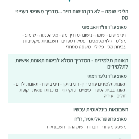
הליכי שומה – לא רק הנישום חייב ...מדריך משפטי בענייני
מס
מאת: עו"ד ורו"ח יואב ציוני
דיני מיסים - שומה - נישום -מדריך מס - מס הכנסה - שימוע -
מע"מ - גילוי מסמכים - פסילת ספרים - חשבוניות פיקטיביות -
עבירות מס - פלילי - משפט מסחרי
תאונות תלמידים - המדריך המלא לביטוח תאונות אישיות
לתלמידים
מאת: עו"ד גלעד רמתי
תאונות תלמידים עורכי דין - דיני נזיקין - דיני ביטוח - תאונות ילדים -
תאונה בבית הספר - פיצויים - נזקי גוף - צרכנות רפואית - קופת
חולים - עיריה
חשבונאות בינלאומית עכשיו
מאת: פרופסור אלי אמיר, רו"ח
משפט מסחרי - חברות - שוק ההון - חשבונאות