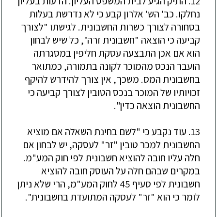
12. התיק הגיע לבית המשפט העליון. הדעות בעליון
נחלקו. כב' הש' אלרון קבע כי לא נדרשת בעלות
בסחורה לצורך כשרות החשבונית. לגישתו "לצורך
קביעה כי הוצאה "חשבונית זרה", כל שיש לבחון
הוא אם אכן התבצעה עסקת חליפין במסגרתה
הועבר הנכס מהמוכר לקונה בתמורה, כמתואר
בחשבונית המס. משכך, אין צורך להידרש להיקף
זכויותיו של המוכר בנכס הטובין לצורך קביעה כי
החשבונית הוצאה כדין".
13. עוד נקבע כי "לשם בחינת השאלה אם מוציא
החשבונית למכר טובין "זר" לעסקה, יש לבחון אם
חלה עליו חובה להוציא חשבונית לפי חוק המע"מ.
במקרים שבהם חלה על העוסק חובה להוציא
חשבונית לפי סעיף 45 לחוק המע"מ, הרי שלא ניתן
לומר כי הוא "זר" לעסקה המתועדת בחשבונית".