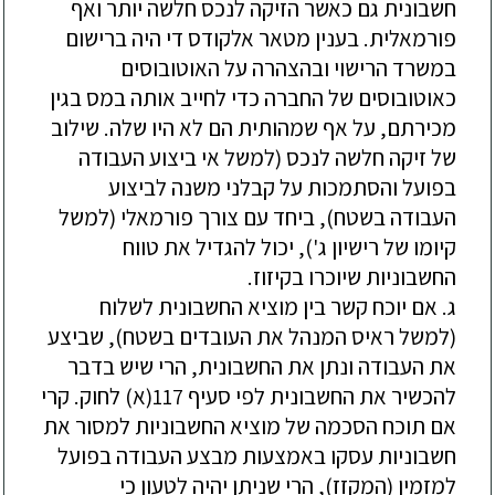
חשבונית גם כאשר הזיקה לנכס חלשה יותר ואף
פורמאלית. בענין מטאר אלקודס די היה ברישום
במשרד הרישוי ובהצהרה על האוטובוסים
כאוטובוסים של החברה כדי לחייב אותה במס בגין
מכירתם, על אף שמהותית הם לא היו שלה. שילוב
של זיקה חלשה לנכס (למשל אי ביצוע העבודה
בפועל והסתמכות על קבלני משנה לביצוע
העבודה בשטח), ביחד עם צורך פורמאלי (למשל
קיומו של רישיון ג'), יכול להגדיל את טווח
החשבוניות שיוכרו בקיזוז.
ג. אם יוכח קשר בין מוציא החשבונית לשלוח
(למשל ראיס המנהל את העובדים בשטח), שביצע
את העבודה ונתן את החשבונית, הרי שיש בדבר
להכשיר את החשבונית לפי סעיף 117(א) לחוק. קרי
אם תוכח הסכמה של מוציא החשבוניות למסור את
חשבוניות עסקו באמצעות מבצע העבודה בפועל
למזמין (המקזז), הרי שניתן יהיה לטעון כי