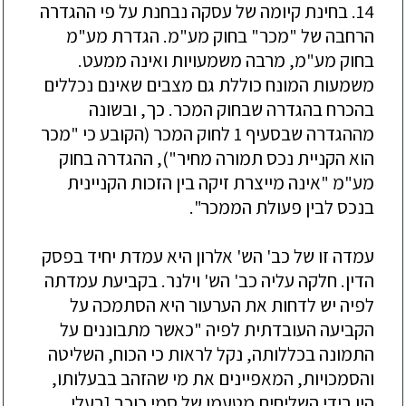
14. בחינת קיומה של עסקה נבחנת על פי ההגדרה
הרחבה של "מכר" בחוק מע"מ. הגדרת מע"מ
בחוק מע"מ, מרבה משמעויות ואינה ממעט.
משמעות המונח כוללת גם מצבים שאינם נכללים
בהכרח בהגדרה שבחוק המכר. כך, ובשונה
מההגדרה שבסעיף 1 לחוק המכר (הקובע כי "מכר
הוא הקניית נכס תמורה מחיר"), ההגדרה בחוק
מע"מ "אינה מייצרת זיקה בין הזכות הקניינית
בנכס לבין פעולת הממכר".
עמדה זו של כב' הש' אלרון היא עמדת יחיד בפסק
הדין. חלקה עליה כב' הש' וילנר. בקביעת עמדתה
לפיה יש לדחות את הערעור היא הסתמכה על
הקביעה העובדתית לפיה "כאשר מתבוננים על
התמונה בכללותה, נקל לראות כי הכוח, השליטה
והסמכויות, המאפיינים את מי שהזהב בבעלותו,
היו בידי השליחים מטעמו של סמי כוכב [בעלי