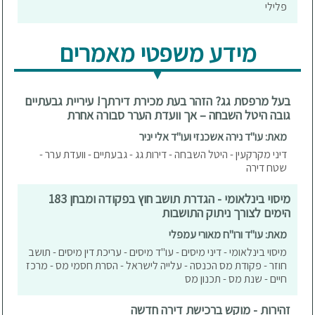
פלילי
מידע משפטי מאמרים
בעל מרפסת גג? הזהר בעת מכירת דירתך! עיריית גבעתיים
גובה היטל השבחה – אך וועדת הערר סבורה אחרת
מאת: עו"ד נירה אשכנזי ועו"ד אלי יניר
דיני מקרקעין - היטל השבחה - דירות גג - גבעתיים - וועדת ערר -
שטח דירה
מיסוי בינלאומי - הגדרת תושב חוץ בפקודה ומבחן 183
הימים לצורך ניתוק התושבות
מאת: עו"ד ורו"ח מאורי עמפלי
מיסוי בינלאומי - דיני מיסים - עו"ד מיסים - עריכת דין מיסים - תושב
חוזר - פקודת מס הכנסה - עלייה לישראל - הסרת חסמי מס - מרכז
חיים - שנת מס - תכנון מס
זהירות - מוקש ברכישת דירה חדשה