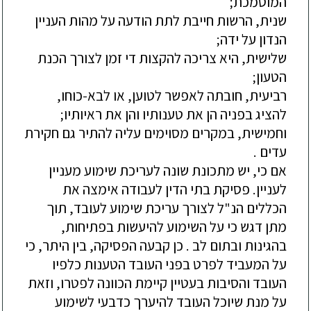
המוסמכת;
שנית, הרשות חייבת לתת הודעה על מהות העניין
הנדון על ידה;
שלישית, היא צריכה להקצות די זמן לצורך הכנת
הטעון;
רביעית, חובתה לאפשר לטוען, או לבא-כוחו,
להציג בפניה הן את טענותיו והן את ראיותיו;
וחמישית, במקרים מסוימים עליה להתיר גם חקירת
עדים .
אם כי, יש מתכונת שונה לעריכת שימוע מעניין
לעניין. פסיקת בתי הדין לעבודה אימצה את
הכללים הנ"ל לצורך עריכת שימוע לעובד, תוך
מתן דגש כי על השימוע להיעשות בפתיחות,
בהגינות ובתום לב . כן קבעה הפסיקה, בין היתר, כי
על המעביד לפרט בפני העובד הטענות כלפיו
העובד והסיבות בעטיין קיימת הכוונה לפטרו, וזאת
על מנת שיוכל העובד להיערך כדבעי לשימוע