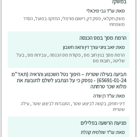
במשק?
מאת: עו"ד גבי מיכאלי
משק חקלאי, פסק דין, רישום פורמלי, החזקה בפועל, הסדר
משפחתי
הרמת מסך במס הכנסה
מאת: יואב ציוני עורך דין ורואה חשבון
הרמת מסך בגין חוב מס , פקודת מס הכנסה , עבירות מס , בעל
שליטה , חובות מס
תביעה בעילה שטרית – היפוך נטל השכנוע והראיה (תאד"מ
65691-01-24) - נפסק כי על הנתבע לשלם לתובעת את
מלוא שכר טרחתה
מאת: עו"ד רן שדה
דיני חוזים, בקשה לביצוע שטר , התנגדות לביצוע שטר , עילה
שטרית
מניעת הרשעה בפלילים
מאת: עו"ד שולמית קהלת