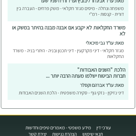
מאת: עו"ד אביגדור ליבוביץ ועו"ד ורו"ח שניר שער
משפחה ונחלה - מיסים מגזר חקלאי - משק פרחים - העברה בין
דורית - קנסות - רמ"י
משרד החקלאות לא יקבע אם אבנה מבנה בהיתר במשק או
לא
מאת: עו"ד גבי מיכאלי
מגזר חקלאי - דיני מקרקעין - דיני תכנון ובניה - היתרי בניה - משרד
החקלאות
הלכת "השנים האבודות"
חברות הביטוח ישלמו מעתה הרבה יותר ...
מאת: עו"ד אברהם וקסלר
דיני נזיקין - נזקי גוף - סקירה משפטית - הלכת השנים האבודות
עורכי דין
מידע משפטי - מאמרים טיפים וחדשות
תנאי שימוש
הצהרת נגישות
יצירת קשר