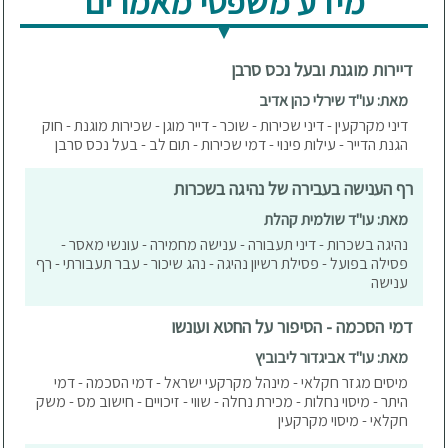
מידע משפטי מאמרים
דיירות מוגנת ובעל נכס סרבן
מאת: עו"ד שירלי כהן אדיב
דיני מקרקעין - דיני שכירות - שוכר - דייר מוגן - שכירות מוגנת - חוק
הגנת הדייר - עילות פינוי - דמי שכירות - תום לב - בעל נכס סרבן
רף הענישה בעבירה של נהיגה בשכרות
מאת: עו"ד שולמית קהלת
נהיגה בשכרות - דיני תעבורה - ענישה מחמירה - עונשי מאסר -
פסילה בפועל - פסילת רשיון נהיגה - נהג שיכור - עבר תעבורתי - רף
ענישה
דמי הסכמה - הסיפור על החטא ועונשו
מאת: עו"ד אביגדור ליבוביץ
מיסים מגזר חקלאי - מינהל מקרקעי ישראל - דמי הסכמה - דמי
היתר - מיסוי נחלות - מכירת נחלה - שווי - זיכויים - חישוב מס - משק
חקלאי - מיסוי מקרקעין