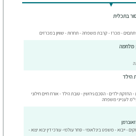
ור בתכלית
שתתםים - מכרז - קרבת משפחה - תחרות - שוויון במכרזים
ן מלחמה
ה
ת הילד
- החזקת ילדים - הסכם גירושין - טובת הילד - אורח חיים חילוני
 בי"מ לענייני משפחה
זאוברמן
ים - ייבוא - משפט בינלאומי - סחר עולמי- עורכי דין יבוא יצוא -