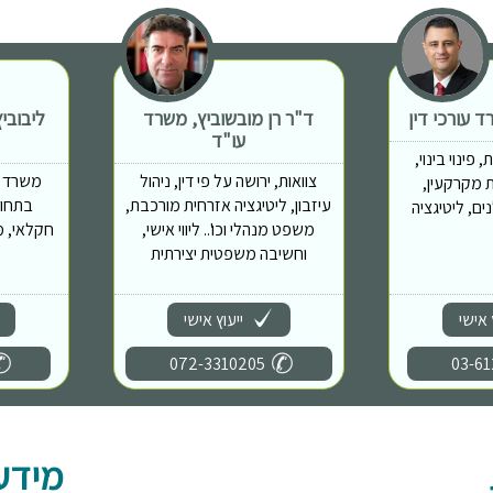
 עורכי דין
ד"ר רן מובשוביץ, משרד
ליבובי
עו"ד
פינוי בינוי,
צוואות, ירושה על פי דין, ניהול
משרד מ
 יזמות מקרקעין,
עיזבון, ליטיגציה אזרחית מורכבת,
בתחומ
ם, ליטיגציה
משפט מנהלי וכו'.. ליווי אישי,
חקלאי, מ
וחשיבה משפטית יצירתית
 אישי
ייעוץ אישי
072-3310205
03-61
מידע