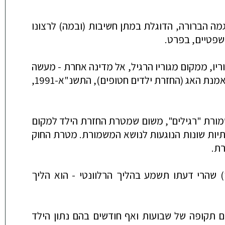
מה הברורה, הדוגלת במתן חשיבות (ובמה) לרצונו
המשפטיים, בפרט.
יו, ממקום מגוריו הרגיל, אל מדינה אחרת - מעשה
המוגדר (בתנאים מסויימים, כמפורט במאמר נפרד) כ"חטיפה" ואשר הטיפול המשפטי בו מתנהל במסגרת חוק אמנת האג (החזרת ילדים חטופים), התשנ"א-1991,
מורת "רגילים", משום שמטרת החזרת הילד למקום
יות שונות הנוגעות לנושא המשמורת. מטרת החוק
רת.
) שהרי דעתו תשמע בהליך הרלוונטי - הוא הליך
 תקופה של שבועות ואף חודשים בהם נתון הילד