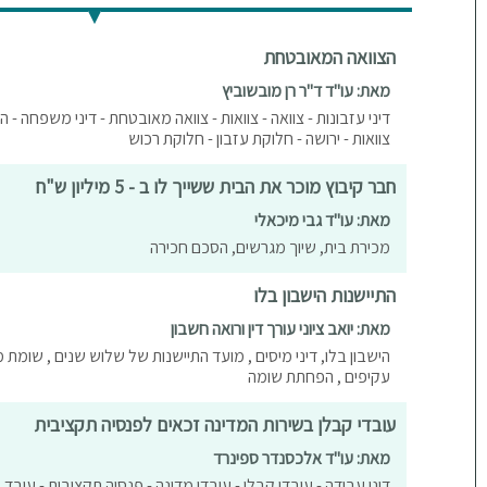
הצוואה המאובטחת
מאת: עו"ד ד"ר רן מובשוביץ
דיני עזבונות - צוואה - צוואות - צוואה מאובטחת - דיני משפחה - ה
צוואות - ירושה - חלוקת עזבון - חלוקת רכוש
חבר קיבוץ מוכר את הבית ששייך לו ב - 5 מיליון ש"ח
מאת: עו"ד גבי מיכאלי
מכירת בית, שיוך מגרשים, הסכם חכירה
התיישנות הישבון בלו
מאת: יואב ציוני עורך דין ורואה חשבון
הישבון בלו, דיני מיסים , מועד התיישנות של שלוש שנים , שומת מ
עקיפים , הפחתת שומה
עובדי קבלן בשירות המדינה זכאים לפנסיה תקציבית
מאת: עו"ד אלכסנדר ספינרד
דיני עבודה - עובדי קבלן - עובדי מדינה - פנסיה תקציבית - עובד מע