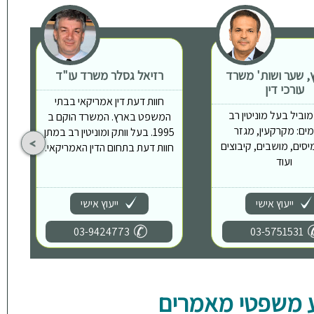
ץ, שער ושות' משרד
רזיאל גסלר משרד עו"ד
עורכי דין
חוות דעת דין אמריקאי בבתי
וביל בעל מוניטין רב
המשפט בארץ. המשרד הוקם ב
ים: מקרקעין, מגזר
1995. בעל וותק ומוניטין רב במתן
יסים, מושבים, קיבוצים
חוות דעת בתחום הדין האמריקאי.
ועוד
ייעוץ אישי
ייעוץ אישי
03-9424773
03-5751531
 משפטי מאמרים