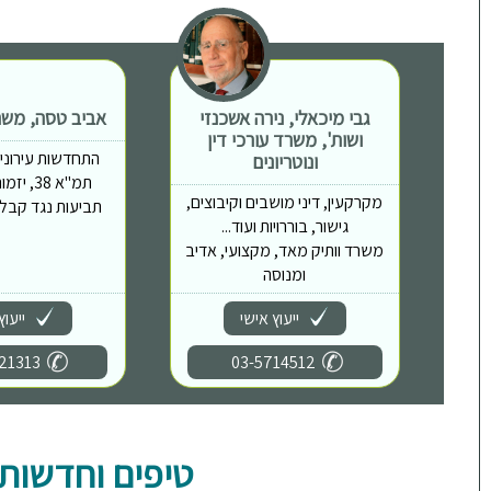
גבי מיכאלי, נירה אשכנזי
אביב טסה, משרד
ושות', משרד עורכי דין
התחדשות עירונית, 
ונוטריונים
תמ"א 38,
מקרקעין, דיני מושבים וקיבוצים,
תביעות נגד קבלני
גישור, בוררויות ועוד...
משרד וותיק מאד, מקצועי, אדיב
ומנוסה
ייעוץ אישי
ייעוץ
21313
03-5714512
טיפים וחדשות