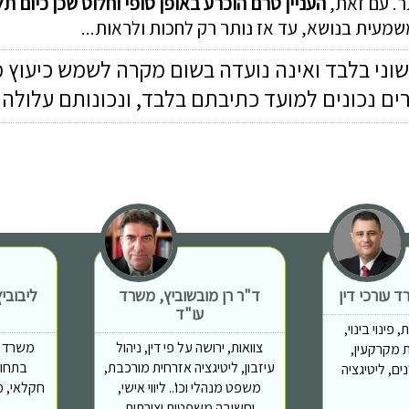
ר. עם זאת,
העניין טרם הוכרע באופן סופי וחלוט שכן כיום
תל
מעית בנושא, עד אז נותר רק לחכות ולראות...
שוני בלבד ואינה נועדה בשום מקרה לשמש כיעוץ 
רים נכונים למועד כתיבתם בלבד, ונכונותם עלול
 עורכי דין
ד"ר רן מובשוביץ, משרד
ליבובי
עו"ד
פינוי בינוי,
צוואות, ירושה על פי דין, ניהול
משרד מ
 יזמות מקרקעין,
עיזבון, ליטיגציה אזרחית מורכבת,
בתחומ
ם, ליטיגציה
משפט מנהלי וכו'.. ליווי אישי,
חקלאי, מ
וחשיבה משפטית יצירתית