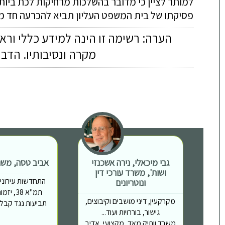
למותר לציין כי מדובר בהשלכות מרחיקות לכת ביות
פסיקתו של בית המשפט העליון תביא להכרעה חד מש
הערה: רשימה זו הינה למידע כללי ורא
מקרה ונסיבותיו. הדב
גבי מיכאלי, נירה אשכנזי
אביב טסה, משרד
ושות', משרד עורכי דין
התחדשות עירונית, 
ונוטריונים
תמ"א 38,
מקרקעין, דיני מושבים וקיבוצים,
תביעות נגד קבלני
גישור, בוררויות ועוד...
משרד וותיק מאד, מקצועי, אדיב