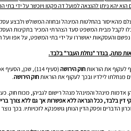
 הוא יהא ניתן להוצאה לפועל דה פקטו ויוכשר על ידי בתי ה
לם מהאיסור בהחלטות המינהל ובחוזה המשולש ולבצע עסקה 
כלו לקבל מבית המשפט סעד הצהרתי המכיר בתקינות העסקה 
נפשם והעסקאות יאושררו על ידי בתי המשפט, על אפו ועל 
אות מתה, בגדר "נחלת העבר" בלבד.
ף לעקוף את הוראות
חוק הירושה
(סעיף 114), שכן, ה
נים מנחלתו לילדיו ובכך לעקוף את הוראות
חוק הירושה
.
 דין בלבד,
ככל הנראה ללא אפשרות אך גם
ללא צורך ברי
רון הדברים ופסק הדין הנותן גושפנקא לזכויותיו. בכך נוצ