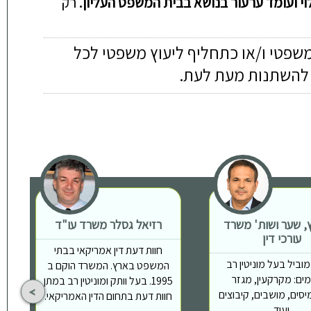
וי ועומד ערעור
בנ
ושא
בבית המשפט העליון.
רק
משפטי ו/או כתחליף ליעוץ משפטי לכל
ה להשתנות מעת לעת.
ץ, שער ושות' משרד
רזיאל גסלר משרד עו"ד
עורכי דין
חוות דעת דין אמריקאי בבתי
וביל בעל מוניטין רב
המשפט בארץ. המשרד הוקם ב
ים: מקרקעין, מגזר
1995. בעל וותק ומוניטין רב במתן
יסים, מושבים, קיבוצים
חוות דעת בתחום הדין האמריקאי.
ועוד