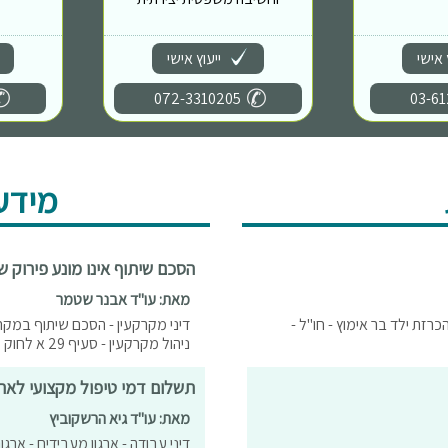
 אישי
ייעוץ אישי
072-3310205
03-61
מידע
הסכם שיתוף אינו מונע פירוק ש
מאת: עו"ד אבנר שטמר
הכרזת ילד בר אימוץ - חו"ל -
דיני מקרקעין - הסכם שיתוף במקרק
ניהול מקרקעין - סעיף 29 א לחוק המקרקעין
תשלום דמי טיפול מקצועי לארג
מאת: עו"ד גיא הרשקוביץ
דיני עבודה - ארגון מעבידים - ארג