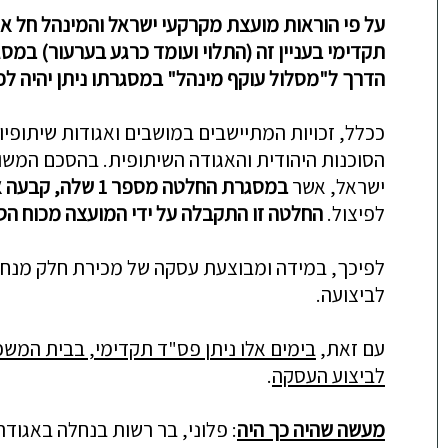
על פי הוראות
מועצת מקרקעי ישראל ו
המינהל חל אי
תקדימי בעניין זה (התלוי ועומד כרגע בערעור) ב
הדרך ל"מסלול עוקף מינהל" במסגרתו ניתן יהיה ל
ככלל, זכויות המתיישבים במושבים ואגודות שיתופ
הסוכנות היהודית והאגודה השיתופית. בהסכם המשו
ישראל, אשר
במסגרת החלטה מספר 1 שלה, קבעה איסור על פיצול נחלות.
לפיצול.
החלטה זו התקבלה על ידי המועצה מכוח הס
לפיכך, במידה ומבוצעת עסקה של מכירת חלק מנחל
לביצועה.
עם זאת,
בימים אלו ניתן פס"ד תקדימי, בבית המשפ
לביצוע העסקה
.
מעשה שהיה כך היה
: פלוני, בר רשות בנחלה באגודה