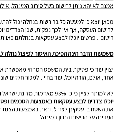
אמנם לא יהא ניתן לרישום בשל סירוב המינהל, אולם
מכאן יוצא כי למעשה כל בר רשות בנחלה יכול להתע
לרישום העסקה, אך אין לכך נפקות, שכן הצדדים יו
רישום". פרטים יוכלו לבצע עסקאות בנחלתם כאוות 
משמעות הדבר הינה הפיכת האיסור לפיצול נחלה ל
יצוין עוד כי פסיקת בית המשפט המחוזי מאפשרת א
אחד, אולם, הורה יוכל, עוד בחייו, למכור חלקים שו
לא למותר לציין כי כ- 93% מאדמות מדינת ישראל הן אדמות מינהל והמינהל מנהל רישום לגביהן, מכוח חוק. כעת,
יוכלו צדדים לבצע עסקאות באמצעות הסכמים ופסקי
את השטח בו עסקינן לצד ג', וזאת באמצעות הצגת זכ
המדינה על הרישום הנכון במינהל.