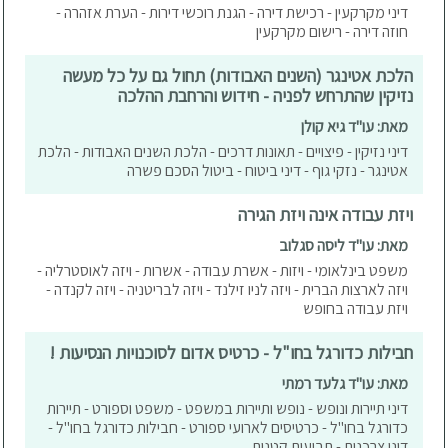
דיני מקרקעין - רכישת דירה - הגנת רוכשי דירות - הערת אזהרה -
חוזה דירה - רישום מקרקעין
הלכת אטינגר (השנים האבודות) תחול גם על כל מעשה
נזיקין שהתרחש לפניה - חידוש והרחבת ההלכה
מאת: עו"ד גיא קולן
דיני נזיקין - פיצויים - תאונות דרכים - הלכת השנים האבודות - הלכת
אטינגר - נזקי גוף - דיני ביטוח - ביטול הסכם פשרה
ויזת עבודה אינה ויזת הגירה
מאת: עו"ד ליסה סגלוב
משפט בינלאומי - ויזות - אשרת עבודה - אשרות - ויזה לאוסטרליה -
ויזה לארצות הברית - ויזה לניו זילנד - ויזה לבריטניה - ויזה לקנדה -
ויזת עבודה בחופש
חבילות כדורגל בחו"ל - כרטיס אדום לסוכנויות הנסיעות !
מאת: עו"ד גלעד רמתי
דיני תיירות ונופש - נופש ותיירות במשפט - משפט וספורט - תיירות
כדורגל בחו"ל - כרטיסים לארועי ספורט - חבילות כדורגל בחו"ל -
דיני צרכנות - תביעות קטנות