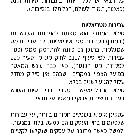
על תנאי או לכל היותר בעבודות שירות וקנס
(כאמור, תמיד ולעולם, הכל תלוי בנסיבות).
עבירות
מטריאליות
סילוק המחדל הוא מפתח להפחתת העונש גם
(וכמובן) בעבירות מס מטריאליות, קרי עבירות מס
שמגלמות בתוכן גם כוונה להתחמק ממס (כגון:
עבירות לפי סעיף 117ב לחוק מע"מ וסעיף 220
לפקודת מס הכנסה). כאן כבר עונש המאסר
בפועל הצפוי במקרים שבהם אין סילוק מחדל
עלול להגיע לשנים בכלא.
סילוק מחדל יאפשר במקרים רבים סיום העונש
בעבודות שירות או אף במאסר על תנאי.
עסקינן איפוא בעונשים חמורים ביותר, על עבירות
שלפעמים בחיי העסקים הם כמעט בלתי נמנעות-
למשל כאשר מדובר על עסקים שנקלעו לקשיים