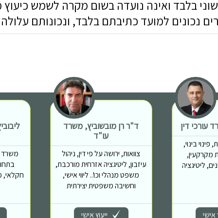
שוני בלבד ואינה נועדה בשום מקרה לשמש כיעוץ 
רים נכונים למועד כתיבתם בלבד, ונכונותם עלול
 עורכי דין
ד"ר רן מובשוביץ, משרד
ליבובי
עו"ד
פינוי בינוי,
צוואות, ירושה על פי דין, ניהול
משרד מ
 יזמות מקרקעין,
עיזבון, ליטיגציה אזרחית מורכבת,
בתחומ
ם, ליטיגציה
משפט מנהלי וכו'.. ליווי אישי,
חקלאי, מ
וחשיבה משפטית יצירתית
 אישי
ייעוץ אישי