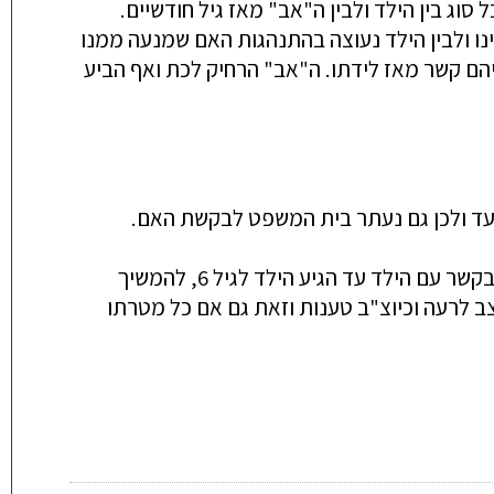
וג בין הילד ולבין ה"אב" מאז גיל חודשיים.
ינו ולבין הילד נעוצה בהתנהגות האם שמנעה ממנו
יהם קשר מאז לידתו. ה"אב" הרחיק לכת ואף הביע
עד ולכן גם נעתר בית המשפט לבקשת האם.
לכאורה יכול היה ה"אב" שלא היה ה"אב" הביולוגי ולא שימש כאב בשום דרך אחרת ואף לא עשה דבר כדי לזכות בקשר עם הילד עד הגיע הילד לגיל 6, להמשיך
ב לרעה וכיוצ"ב טענות וזאת גם אם כל מטרתו