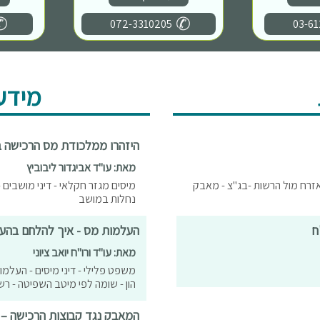
072-3310205
03-61
מידע
היזהרו ממלכודת מס הרכישה ביישום החלטה 979 ש
מאת: עו"ד אביגדור ליבוביץ
אזרח מול הרשות -בג"צ - מאבק
נחלות במושב
העלמות מס - איך להלחם בהע
מאת: עו"ד ורו"ח יואב ציוני
משפט פלילי - דיני מיסים - העלמו
הון - שומה לפי מיטב השפיטה - ר
המאבק נגד קבוצות הרכישה – 