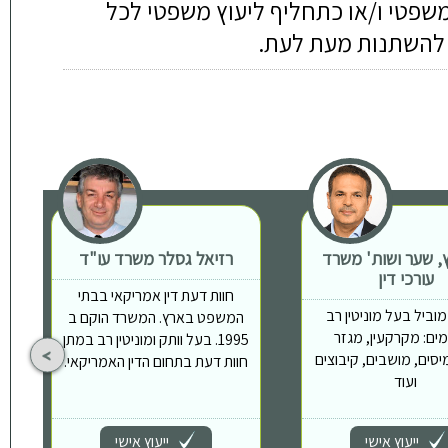
משפטי ו/או כתחליף ליעוץ משפטי לכל
ה להשתנות מעת לעת.
ץ, שער ושות' משרד
רזיאל גסלר משרד עו"ד
עורכי דין
חוות דעת דין אמריקאי בבתי
וביל בעל מוניטין רב
המשפט בארץ. המשרד הוקם ב
ים: מקרקעין, מגזר
1995. בעל וותק ומוניטין רב במתן
יסים, מושבים, קיבוצים
חוות דעת בתחום הדין האמריקאי.
ועוד
ייעוץ אישי
ייעוץ אישי