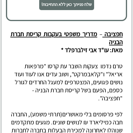
שלח פנייתך כאן ללא התחייבות!
חפציבה
–
מדריך משפטי בעקבות קריסת חברת
הבניה
מאת: עו"ד אבי זילברפלד *
טרם נדמו צעקות השבר
עת קרסו "מרפאות
אריאל" ו"קלאבמרקט",
ושוב עדים אנו לעוד ועוד
נושים פגועים
,
ה
מצטרפים למעגל ה
חרדים לגורל
כספם,
הפעם בשל קריסת חברת הבניה -
"חפציבה"
.
לפי פרסומים בלי מאושרים(תרתי משמע), החב
רה
חבה
כמיליאר
ד
₪ לנושים שונים. מגעים מתקדמים
שנוהלו לאחרונה למכירת הבעלות בחברה לחברות