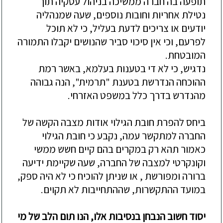
תופעה בה חברה ממשיכה בניהול עס
קיה תוך
נטילת אחריות וחובות נוספים, שעה שמנהליה
יודעים או צריכים לדעת בעליל, כי לא תוכל
לפרעם, וכי אין סיכוי סביר שהנושים יקבלו
התמורה
המובטחת.
נדגיש, כי לא די בטענות בעלמא, באשר רמת
ההוכחה הנדרשת בטענת "תרמית", הנה גבוהה
מהנדרש בדרך כלל במשפט האזרחי.
בי
חס ל
הפרת חובת הגילוי אודות מצבה הקשה של
החברה למתקשר עמה, נקבע כי חובת הגילוי
כאמור
תהא
רק
ב
מקרים בהם קיים חשש ממשי
וקונקרטי למצבה של החברה
,
שעה שקיימת ידיעה
ברורה ומפורשת , או שניתן להוכיח כי לא היה ספק,
במועד ההתקשרות, שההתחייבות לא תקוים.
יסוד חשוב הנב
חן בנסיבות אלו, הנו תום הלב של מי