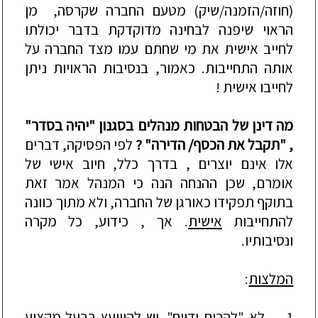
(חוזה/הזמנה/שיק) מטעם
ה
חברה שקרסה
,
מן
הראוי שיפנה לבחינה מדוקדקת בדבר יכולתו
לחייב אישית את מי שחתם עמו מצד החברה על
אותה התחייבות. כאמור, בנסיבות הראויות ניתן
לחייבו אישית !
מה דינן של הבטחות
מנהלים
בסגנון
"יהיה בסדר"
, "
תקבל את הכסף/ הדירה" ?
לפי הפסיקה, דברים
אלו אינם
יוצרים , בדרך כלל, חיוב אישי של
אומרם, שכן ההנחה הנה כי המנהל אמר זאת
בתוקף תפקידו כאורגן של החברה, ולא מתוך כוונה
להתחייבות
אישית
.
אך , כידוע, כל מקרה
ונסיבותיו.
המלצות
:
1.
לא "להרים יד
יים". יש להיוועץ בבעל מקצוע