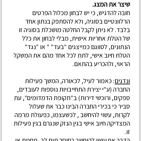
שיצר את המצג
.
חובה להדגיש, כי
יש לבחון
מכלול הפרטים
הרלוונטיים בסוגיה, ולא להסתפק בנתון אחד
בלבד.
לא ניתן לקבל החלטה מושכלת בסוגיה זו
של הטלת אחריות אישית, מבלי לבחון את כלל
הנתונים, לסווגם כמייצגים "בעד" " או "נגד"
הטלת חיוב אישי, לתת לכל אחד מהם את המשקל
הראוי, ולהכריע בהתאם.
ונדגים
:
כאמור לעיל,
לכאורה, המשך פעילות
החברה (ע"י יצירת התחייבויות נוספות לעובדים,
ספקים, ורוכשי דירות) ב
"
תקופת הדמדומים
"
, עת
סביר כי בכירי החברה הבינו כבר את שעלול
לק
רות, עשוי להיחשב , לכשעצמו, כפעולת מרמה
המצדיקה חיוב אישי בגין הנזק שנגרם בגין פעילות
זו.
הדבר אף עשוי להיחשב כחוסר תום לב, מחמת אי