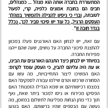
המתעוררת בחברה אותה הוא מנהל
...
כמנהלים,
חבים הם בחובת אמונים כלפיה, קרי, לפעול
לטובתה
,
וברי כי ניסיון להצילה ולהמש
יך במהלך
העסקים הרגיל, כל עוד יש סיכוי סביר לכך, נכלל
בגדר
חו
בה זו
"
.
עם זאת,
יש לבחון
האם האורגנים פעלו במכוון
להחצנת סיכוני החברה על נו
שים, שעה שהם ייהנו
מפירות החברה
.
במיוחד
יש לבחון
כיצד התנהגו האורגנים עת הבינו
,
או עת היה עליהם להבין,
כי העסק עומד לק
רוס:
האם המשיכו ליצור התחייבויות, מה עשו עם
הסחורה שרכשו וטרם שילמו עבורה לספקים? האם
צמצמו רכישותיהם או שמא הגדילו הזמנות?
האם
הפסיקו מכירות או ניסו למכור ביתר שאת, ואף
תוך כדי מתן הנחות מפליגות לתשלום במזומן, מה
נעשה עם
הכספים שהיו ברשותם
,
האם בוצעו