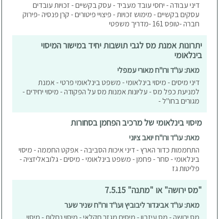
דיני עבודה - יחסי עובד מעביד - עסק בקשיים - זכויות עובדים
עסקים בקשיים - מימוש זכויות - פיצויי פיטורים - קרן פנסיה -פירוק
חברה -טופס 161 -מדריך משפטי
יתרונות אמנת מס לגבי תושבות יחיד במישור המיסוי
בינלאומי
מאת: עו"ד ורו"ח מאורי עמפלי
דיני מיסים - מיסוי בינלאומי - משפט בינלאומי פרטי - אמנת
למניעת כפל מס - עליונות אמנות מס על הפקודה - מיסוי יחידים -
מגורים בחו"ל -
מיסוי בינלאומי של מרכיב הפחמן בסחורות
מאת: עו"ד ורו"ח יואב ציוני
התחממות כדור הארץ - דיני איכות הסביבה - אפקט החממה - מיסוי
בינלאומי - סחר - פחמן - משפט בינלאומי - מיסים - גלובאליזציה -
פליטות גז
"מס ירושה" או "מתנה" 7.5.15
מאת: עו"ד אביגדור ליבוביץ ועו"ד ורו"ח שניר שער
מס ירושה - מס עיזבון - מיסים מגזר חקלאי - מיסוי נחלות - מיסוי