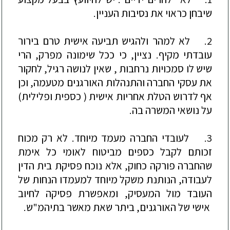
שיבחן כראוי את נסיבות העניין.
2. לא למהר ולהגיש תביעה אישית טרם בירור
עובדתי מקיף.
נציין, כי
ככל שימונה מפרק, הרי
שיש לו
סמכויות נ
רחבות ,
שאין לנושה רגיל
,
לחקור
את עסקי החברה והתנהלות האורגנים מטעמה, וכן
אף
לדרוש הטלת אחריות אי
שית ( כספית ופלילית)
על נושאי
ה
משרה בה.
3.
לעובדי
החברה
מעמד מיוחד. לא רק מכוח
זכותם לקבל כספים מביטוח לאומי כל אימת
שהחברה פורקה כחוק, אלא נוכח פסיקת בית הדין
לעבודה,
ה
נותנת משקל מיוחד למעמדו הנחות של
העובד מול המעסיק, ומ
אפשרת פסיקה לחיוב
אישי של
האורגנ
ים
, ביתר שאת מאשר בתיהמ"ש
.