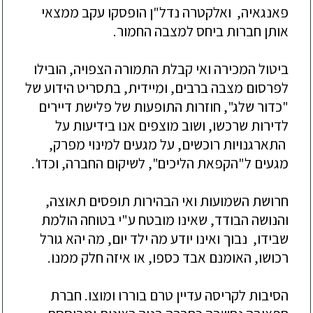
פאנגאיה
,
ואלקטרה נדל"ן הופסקו עקב ממצאי
אותן חברות ביחס למצבה
החמור
.
ביטול המכירה ואי קבלת התמורה הצפויה, הובילו
לפרסום מצבה
ברבים,
ומיידית,
בתסריט
ה
ידוע של
"כדור שלג"
,
ח
ו
זרו
ת
התופעות של פלישת ד
יי
רים
לדירות
שרכשו, ושוב מוצפים אנו בידיעות על
התארגנויות רוכשים,
על מגע
ים ל
מינוי מפרק,
מגעים ל"הקפאת הליכים", לשיקום החברה, וכדו'.
חרושת השמועות ואי הבהירות תופסים תאוצה,
וה
נושה הבודד, שאינו מובטח ע"י בטוחה הולמת
שבידו,
נבוך ו
אינו יודע מה ילד יום, מה יהא גורל
רכושו,
הא
ומנ
ם
אבד כספו, או איזה חלק ממנו.
הסיבות לקריסה עדיין טרם בוררו ומוצו. חברת