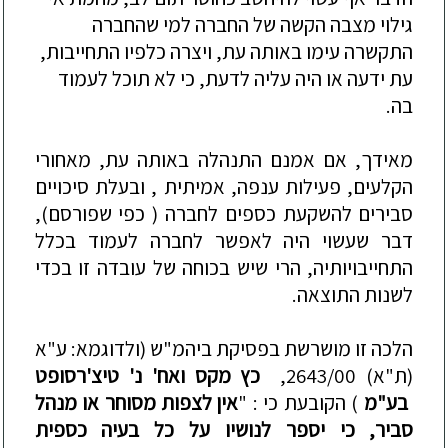
גילוי מצבה הקשה של החברה למי שהחברה
התקשרה עימו באותה עת, ויצרה כלפיו התחייבות,
עת ידעה או היה עליה לדעת, כי לא תוכל לעמוד
בה.
מאידך, אם אמנם התנהלה באותה עת, מאחורי
הקלעים, פעילות ענפה, אמיתית , ובעלת סיכויים
סבירים ל
השקעת
כספים לחברה ( כפי שפורסם),
דבר שעשוי היה
לאפשר ל
חבר
ה לעמוד בכלל
התחייבויותיה, הרי שיש בכוחה של עובדה זו בכדי
לשנות התוצאה.
הלכה זו מושרשת בפסיקת ביהמ"ש
(ולדוגמא:
ע"א
(ת"א) 2643/00,
כץ מקס ואח' נ' טיצ'רסופט
בע"מ
)
ה
קובעת כי :
"
אין לצפות מסוחר או מנהל
סביר, כי יספר לנושיו על כל בעיה כספית