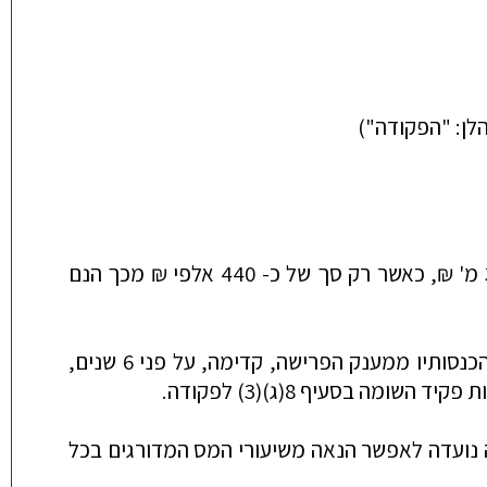
לן: "הפקודה")
המערער פרש מעבודתו ב- 5/05 עקב נכות, לאחר 44 שנים. הפיצוי שהגיע לו עקב כך הסתכם לסך של כ- 3.6 מ' ₪, כאשר רק סך של כ- 440 אלפי ₪ מכך הנם
לנכה קיים פטור מהכנסה מיגיעה אישית עד לסך של כ- 500 אלפי ₪ בשנה. המערער ביקש לפרוס את יתרת הכנסותיו ממענק הפרישה, קדימה, על פני 6 שנים,
בסעיף 8(ג)(3) לפקודה.
 נועדה לאפשר הנאה משיעורי המס המדורגים בכל