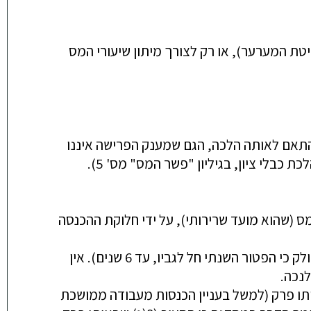
מיתון שיעורי המס
התאם לאותה הלכה, הגם שמענק הפרישה איננו
בלי ציון, בגיליון "פשר המס" מס' 5).
מס (שהוא מועד שרירותי), על ידי חלוקת ההכנסה
לשון הסעיף מתייחסת באופן שווה למענק פרישה (או מוות) ולהיוון קצבה (שלגביו מס הכנסה לא חולק כי הפטור השנתי חל לגביו, עד 6 שנים). אין
לנכה.
מעבודה ממושכת