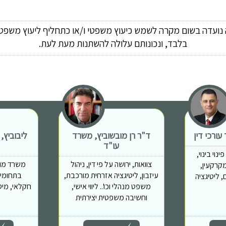
ה נועדה בשום מקרה לשמש כיעוץ משפטי ו/או כתחליף ליעוץ משפטי
בלבד, ונכונותם עלולה להשתנות מעת לעת.
ורכי דין
ד"ר רן מובשוביץ, משרד
ליבוביץ,
עו"ד
נוי בינוי,
צוואות, ירושה על פי דין, ניהול
משרד מוב
מות מקרקעין,
עיזבון, ליטיגציה אזרחית מורכבת,
בתחומים
 ליטיגציה
משפט מנהלי וכו'.. ליווי אישי,
חקלאי, מיס
וחשיבה משפטית יצירתית