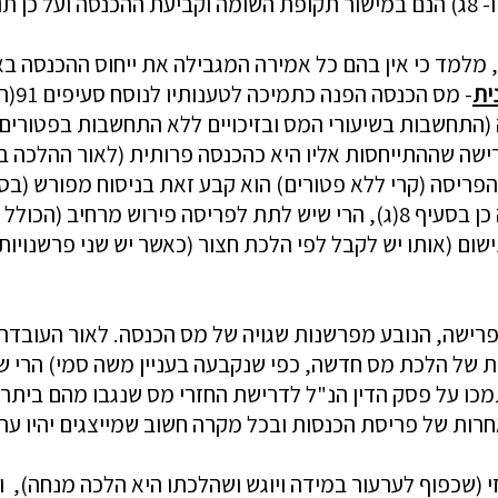
 מלמד כי אין בהם כל
אמירה המגבילה את ייחוס ההכנסה באו
ית
 (התח
שבות בשיעורי המס ובזיכויים ללא התחשבות בפטורים)
ישה שההתייחסות אליו היא כהכנסה פרותית (לאור ההלכה בפס
סה (קרי ללא פטורים) הוא קבע זאת בניסוח מפורש (בסעיפי
הסיק בית המשפט כי מאחר והוא (המחוקק) לא עשה כן בסעיף 8(ג), הרי שיש לתת
ום (אותו יש לקבל לפי הלכת חצור (כאשר יש שני פרשנויות
פרישה,
הנובע מ
של הלכת מס חדשה, כפי שנקבעה בעניין משה סמי) הרי של
רות של פריסת הכנסות ובכל מקרה חשוב שמייצגים יהיו ער
 (שכפוף לערעור במידה ויוגש ושהלכתו היא הלכה מנחה), ו