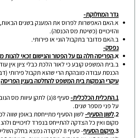
גדר המחלוקת-
א.
האם האפשרות לפרוס את המענק בשנים הבאות, בהתאם לסעיף 8(ג) משמעותה גם הנאה מהפטור לנכה 
והזיכויים (כשיטת מס הכנסה).
ב.
האם מדובר בתקבול הוני או פירותי.
נפסק-
א.
הפריסה חלה גם על הפטור והנישום זכאי להנות 
ב.
בית המשפט קובע כי לאור הלכת כבלי ציון אין עו
הכנסת עבודה מובהקת הרי שהוא תקבול פירותי (דברי
עיקרי
הנמקות בית המשפט להחלטה בענין הפריסה
1.
התכלית הכלכלית
-
סעיף
8(ג) לתקן עיוות מס הנ
על פני מספר שנים.
2.
לשון הסעיף-
מקום ואין כל הצדקה להתייחס בנפרד לזיכויים ולה
3.
מיקום הסעיף
- סעיף 8 לפקודה נמצא בחלק השלישי לפקודת מס הכנסה הדן ב"תקופת השומה". ההסדרים באותו פרק (למשל בעניין הכנסות