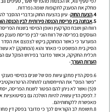
מחלק את המענק לתקופות שומה נפרדות.
4.
הצעת החוק
- עיון בהצעת החוק ובדברי ההסבר לה,
5.
אבחנה בין פריסת הכנסה פירותית לבין הכנסה הונ
רווח הון ושבח מקרקעין ואופן המיסוי בשנות הפריסה
העוסקים בפריסה של רווח הוני לבין פריסת מענק פר
המערער כי כאשר המחוקק ביקש לצמצם את הסדר הפרי
תכלית החקיקה,
וכאשר מדובר בפירוש המקל עם הניש
הערות העורך
-
6.
פסק הדין מתקן
עיוות
מס
של שנים
במיסוי מענקי 
"פ
שר המס" את התייחסותנו לתחולה הרטרואקטיבית 
9(5) ואשר לא ניתן להם הפטור לשנות הפריסה, יסתמכו על פסק הדין הנ"ל לדרישת החזרי מס שנגבו מהם ביתר.
7.
לפסק הדין עשויה להיו
ת השלכה גם בסיטואציות אח
מאפשרת ללקוחותיהם.
8.
תשומת לב הקוראים לכך כי מדובר בפסק דין מחוזי