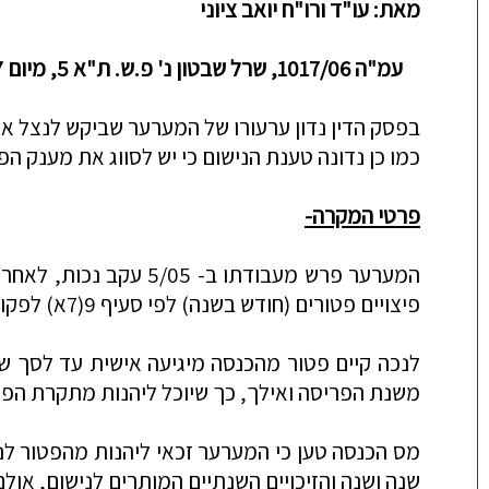
מאת:
עו"ד ורו"ח יואב ציוני
עמ"ה 1017/06, שרל שבטון נ' פ.ש. ת"א 5, מיום 31/5/07, בפני כב' הש' אלטוביה מגן, מחוזי תל אביב.
בפסק הדין נדון ערעורו של המערער שביקש לנצל את תקרות
כמו כן נדונה טענת הנישום כי יש לסווג את מענק הפ
פרטי המקרה-
פיצויים פטורים (חודש בשנה) לפי סעיף 9(7א) לפקודה.
משנת הפריסה ואילך, כך שיוכל ליהנות מתקרת הפטור הש
מס הכנסה טען כי המערער זכאי ליהנות מהפטור ל
שנה ושנה והזיכויים השנתיים המותרים לנישום, אול