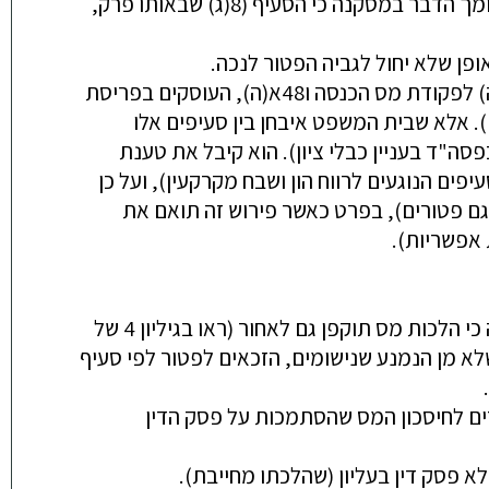
לפי סעיף 8א, או הכנסות מהפרשי שער, סעיפים 8ב ו- 8ג) הנם במישור תקופת השומה וקביעת ההכנסה ועל כן תומך הדבר במסקנה כי הסעיף (8(ג) שבאותו פרק,
פן שלא יחול לגביה הפטור לנכה.
- מס הכנסה הפנה כתמיכה לטענותיו לנוסח סעיפים 91(ה) לפקודת מס הכנסה ו48א(ה), העוסקים בפריסת
. אלא שבית המשפט איבחן בין סעיפים אלו
ה"ד בעניין כבלי ציון). הוא קיבל את טענת
ם הנוגעים לרווח הון ושבח מקרקעין), ו
ע
ל כן
 לפריסה פירוש מרחיב (הכולל גם פטורים), בפרט כאשר פירוש זה תואם את
 אפשריות).
פרשנות שגויה של מס הכנסה. לאור העובדה כי הלכות מס תוקפן גם לאחור (ראו בגיליון 4 של
א מן הנמנע שנישומים, הזכאים לפטור לפי סעיף
ים לחיסכון המס שהסתמכות על פסק הדין
לא פסק דין בעליון (שהלכתו
מחייבת).