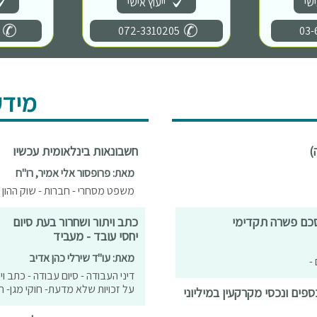
ישי
ייעוץ אישי
072-3310205
03-
מידע
)
חשבונאות בינלאומית עכשיו
מאת: פרופסור אלי אמיר, רו"ח
משפט מסחרי - חברות - שוק ההון 
הסכם פשרה תקדימי
כתב ויתור ושחרור בעת סיום
יחסי עובד - מעביד
מאת: עו"ד שירלי כהן אדיב
 -
דיני העבודה - סיום עבודה - כתב וי
על זכויות שלא מדעת- חוקי מגן- חו
פים ונכסי מקרקעין במיליוני