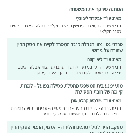
המתנה פירקה את המשפחה
מאת: עו"ד אביגדור ליבוביץ
דיני משפחה במושב - גירושין במשק חקלאי - נחלה - גישור - מיסים
מגזר חקלאי
סרבני גט - צווי הגבלה כנגד המסרב לקיים את פסק הדין
שהורה על גירושין
מאת: עו"ד ליאן קהת
דיני משפחה - סרבני גט - גירושין - סרבן גט - צווי הגבלה - עיכוב
יציאה - צו מאסר - לקוח מוגבל בבנק - איסור עיסוק
מתי ימנע בית המשפט מהטלת פסילה בפועל - למרות
קיומה של חובת הפסילה?
מאת: עו"ד שולמית קהלת אורן
דיני תעבורה - עבירות תנועה - חובת פסילה - עבירות תנועה חמורות
- תאונה ברשלנות - כתב אישום - עונש על תנאי
מעקב הריון לגילוי מומים והלידה – המצוי, הרצוי ופסקי הדין
שביניהם (חלק א)