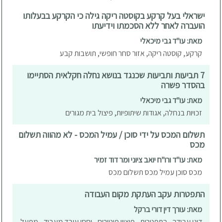
ישראלי בעל קרקע בקוסטה ריקה גילה כי הקרקע בבעלותו
הועברה לאחר ללא הסכמתו וידיעתו
מאת: עו"ד גבי מיכאלי
קרקע, קוסטה ריקה, אזור סחר חופשי, תושבות קבע
7 תביעות ותביעות שכנגד בנושא נחלה חקלאית הסתיימו
בהסדר פשרה
מאת: עו"ד גבי מיכאלי
זכויות בנחלה, אגודות שיתופיות, פיצול בית מגורים
תשלום המכס על ידי סוכן / עמיל המכס - לא מהווה תשלום
מכס
מאת: עו"ד ורו"ח יואב ציוני ומר דוד זמיר
מכס סוכן עמיל מכס תשלום מכס
התפטרות עקב העתקת מקום העבודה
מאת: עורך דין דורי ברקל
דיני עבודה - התפטרות - פיצויי פיטורים - יחסי עובד מעביד - מפעל