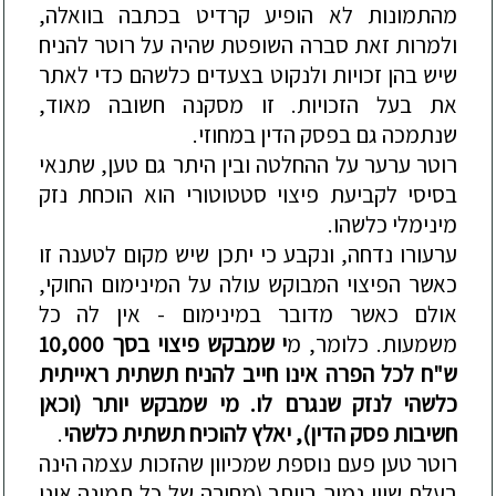
מהתמונות לא הופיע קרדיט בכתבה בוואלה,
ולמרות זאת סברה השופטת שהיה על רוטר להניח
שיש בהן זכויות ולנקוט בצעדים כלשהם כדי לאתר
את בעל הזכויות. זו מסקנה חשובה מאוד,
שנתמכה גם בפסק הדין במחוזי.
רוטר ערער על ההחלטה ובין היתר גם טען, שתנאי
בסיסי לקביעת פיצוי סטטוטורי הוא הוכחת נזק
מינימלי כלשהו.
ערעורו נדחה, ונקבע כי יתכן שיש מקום לטענה זו
כאשר הפיצוי המבוקש עולה על המינימום החוקי,
אולם כאשר מדובר במינימום - אין לה כל
משמעות. כלומר, מ
י שמבקש פיצוי בסך 10,000
ש"ח לכל הפרה אינו חייב להניח תשתית ראייתית
כלשהי לנזק שנגרם לו. מי שמבקש יותר (וכאן
חשיבות פסק הדין), יאלץ להוכיח תשתית כלשהי
.
רוטר טען פעם נוספת שמכיוון שהזכות עצמה הינה
בעלת שווי נמוך ביותר (מחירה של כל תמונה אינו