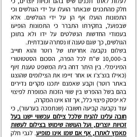
לעלות לאתר תכנים שיש בהם זכויות יוצרים, כי
חלק מהתכנים שבאתר הועלו על ידי הגולשים וכי
התמונות הועלו אף הן על ידי הגולשים. אלא
שבפועל, בחקירתו התברר כי התמונות הופיעו
בעמודי החדשות הנשלטים על ידו ולא בתוכן
הגולשים, כך שגם טענה זו נסתרה עובדתית.
בשלום נקבעה אחריותו של רוטר והוא חוייב
ב-10,000 ש"ח לכל הפרה, הסכום הסטטוטורי
המינימלי. בין היתר דחה בית המשפט טענת זיוף
(כאילו בוצ'צ'ו או אחר זייפו את הצילומים שהוצגו
באתר רוטר) וקבע שאמנם יתכנו מקרים נדירים
בהם בשל ההפרש בין שווי הזכות המופרת לפיצוי
לא יפסק פיצוי כלל, אך זהו אינו המקרה,
עוד נקבעה קביעה חשובה (שנתמכה בערעור), כי
חובה עלינו להניח שלכל צילום עכשווי ישנו בעל
זכויות יוצרים, ועל העושה שימוש בצילום לעשות
מאמץ לאתרו, אף אם שמו אינו מופיע
. לגבי חלק