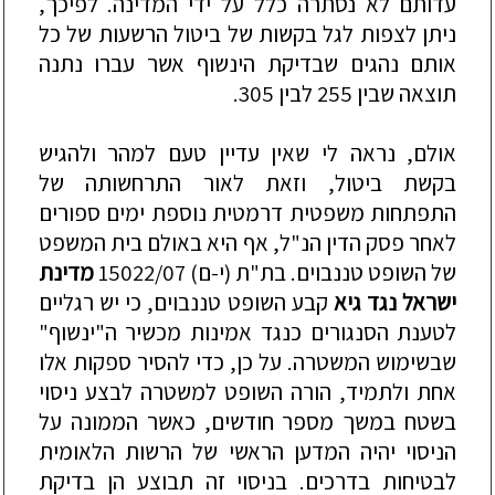
עדותם לא נסתרה
כלל על ידי המדינה. לפיכך,
ניתן לצפות לגל בקשות של ביטול הרשעות של כל
אותם נהגים שבדיקת הינשוף אשר עברו נתנה
תוצאה שבין 255 לבין 305.
אולם, נראה לי שאין עדיין טעם למהר ולהגיש
בקשת ביטול, וזאת ל
אור התרחשותה של
התפתחות משפטית דרמטית נוספת ימים ספורים
לאחר פסק הדין הנ"ל, אף היא באולם בית המשפט
של השופט טננבוים. בת"ת (י-ם) 15022/07
מדינת
ישראל נגד גיא
קבע השופט טננבוים, כי יש רגליים
לטענת הסנגורים כנגד אמינות מכשיר ה"ינשוף"
שבשימוש המשטרה. על כן, כד
י
להסיר ספקות אלו
אחת ולתמיד, הורה השופט למשטרה לבצע ניסוי
בשטח במשך מספר חודשים, כאשר הממונה על
הניסוי יהיה המדען הראשי של הרשות הלאומית
לבטיחות בדרכים. בניסוי זה תבוצע הן בדיקת