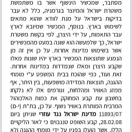
מסתבר, שמכשיר הינשוף אשר בו משתמשת
משטרת ישראל והמיוצר בגרמניה, כלל לא עבר
בדיקות בישראל על מנת לוודא שהוא מתאים
לשימוש בארץ. בנוסף, המכשיר שמיובא לארץ
עבר התאמות, על ידי היצרן, לפי בקשת משטרת
ישראל, כך שלמעשה הוא שונה ב
מעט מ
המכשירים
אשר בשימוש מדינות אחרות. על כן אין זה מן
הנמנע שתוצאות המכשיר בארץ יהיו שונות מאלו
שקבע היצרן ומאלו שנמדדות במדינות אחרות.
זאת ועוד, כפי שהוכח בבית המשפט ע"י מומחי
ההגנה, תוצאות המדידה מושפעות, בין היתר, אף
ממזג האוויר ומהלחות, וגורמים אלו לא
נלקחו
בחשבון עת קבע המחוקק את כמות האלכוהול
המרבית המותרת באו
ויר נשוף. על כן, בת"ת (י-ם)
11893/07
מדינת ישראל נגד עוזרי
שניתן ביום
28.02.08, קבע השופט טננבוים כי לאור הליקויים
הללו, אשר הועלו בפניו על ידי מומחי ההגנה ולא