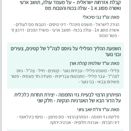
קבלת אזרחות ישראלית – על מעמד עולה, תושב ארעי
ואשרה מסוג א 1 - עולה בכוח והטבות מס
מאת: עו"ד גבי מיכאלי
הגירה לישראל - משפט מינהלי - דיני מיסים - הטבות מס לעולים -
אשרה מסוג א1 - עולה בכוח - תושב ארעי - משרד הפנים - דרכון זר
- פטור ממס
השפעת ההליך הפלילי על גיוסם לצה"ל של קטינים, צעירים
ובני נוער
מאת: עו"ד שולמית קהלת אורן
פלילי - משפט פלילי - עבירות נוער - קטינים - חייל - צה"ל - גיוס
לצה"ל - עבר פלילי - התנהגות עבריינית - מעידה חד פעמית - פטור
משירות צבאי - בני נוער -
הפיתרון הרצוי לבעיית גזי החממה - יצירת תחרות כלכלית
על הדור הבא של האנרגיות הנקיות - חלק שני
מאת: עו"ד ורו"ח יואב ציוני
פליטת גזי חממה - הפתרון הרצוי - מס פחמן - - מיסוי בינלאומי -
דיני חברות - אנרגיה חלופית - אנרגיה ירוקה