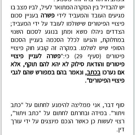
יש להבדיל בין המקרה המתואר לעיל, לב
יו מצב בו
מגיעים העובד והמעביד לידי
פשרה
בעניין סכום
פיצויי הפיטורים שישולמו לעובד על ידי המעביד;
הצדדים ניהלו משא ומתן בנוגע לסכום השנוי
במחלוקת, והגיעו לכלל הסכמה בעניין הסכום
הסופי שיש לשלמו. במקרה זה קובע חוק פיצויי
פיטורים (סעיף 29) כי:"
פשרה לעניין פי
צויי
פיטורים והודאת סילוק לא יהא להם תוקף, אלא
אם נערכו
בכתב
, ונאמר בהם במפורש שהם לגבי
פיצויי הפיטורים".
סוף דבר
, אני ממליצה להימנע לחתום על
"כתב
ויתור"
. במידה ובחרתם לחתום על
"כתב ויתור"
,
רצוי לעשות כן כאשר הנכם מיוצגים ע
ל ידי
עו
רך
דין.