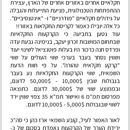
חקלאיים אחרים באזורים אחרים של הארץ, עצירת
ההתפתחות הטכנולוגית, מניעת התייעלות והגבלה
על גידולים חקלאיים "מודרניים" ו- "אינטנסיביים".
כל אלה יובילו כאמור לקריסת החקלאות באזור!!
עוד נטען בתביעה כי הקרקעות החקלאיות
שבתחום המושבות זכרון יעקב, בנימינה גבעת עדה
ופרדס חנה כרכור היו בעלות פוטנציאל לשינוי יעוד
ושווין נסחר בעבר בערכי שווי העולים על שווי
"קרקע חקלאית טהורה". על פי חוות הדעת
השמאית, שווי הקרקעות החקלאיות נע בעבר
בגבולות שבין 10,000$ - 50,000$ לדונם,
ובממוצע שווי של 30,000$ לדונם. כתוצאה
מפרסום תמ"מ 6 ואישור תמ"א 35 צפוי שווין ירד
לשווי שבגבולות 5,000$ - 10,000$ לדונם.
לאור האמור לעיל, קובע השמאי ארז כהן כי סה"כ
ירידת הערך של הקרקעות נאמדת בסכום של כ-