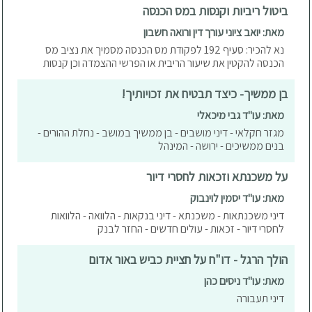
ביטול ריביות וקנסות במס הכנסה
מאת: יואב ציוני עורך דין ורואה חשבון
נא להכיר: סעיף 192 לפקודת מס הכנסה מסמיך את נציב מס
הכנסה להקטין את שיעור הריבית או הפרשי ההצמדה וכן קנסות
בן ממשיך- כיצד תבטיח את זכויותיך!
מאת: עו"ד גבי מיכאלי
מגזר חקלאי - דיני מושבים - בן ממשיך במושב - נחלת ההורים -
בנים ממשיכים - ירושה - המינהל
על משכנתא וזכאות לחסרי דיור
מאת: עו"ד יסמין לוינבוק
דיני משכנתאות - משכנתא - דיני בנקאות - הלוואה - הלוואות
לחסרי דיור - זכאות - עולים חדשים - החזר לבנק
הולך הרגל - דו"ח על חציית כביש באור אדום
מאת: עו"ד ניסים כהן
דיני תעבורה