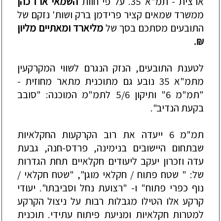
ארצית - תמ"א 35. על פי חוות
השמאי ארז כהן
ממשרד שמאים קציר פרידמן ברק ושות' נזקם של
התובעים מסתכם בסך של
מליארד ומאתיים מליון
₪.
לטענת התובעים, הנזק הנגרם לשווי המקרקעין
מתמ"א 35 נובע גם מתוכנית מתאר מחוזית -
"תמ"מ 6" ותיקון 5/6 לתמ"מ המוכנה: "סובב
בקעת הנדיב".
תמ"מ 6 ייעדה את רוב הקרקעות החקלאיות
שבתחום היישובים בנימינה, פרדס-חנה, גבעת
עדה וזכרון יעקב ליעודים חקלאיים תחת הגדרות
של: " שטח פתוח / חקלאי מוגן", "שטח חקלאי /
נוף כפרי פתוח" ו- "רצועת נחל וסביבתו". יעודי
קרקע אלו הטילו מגבלות רבות על ניצול הקרקע
למטרות חקלאיות ומניעת פיתוח עתידי. תוכנית