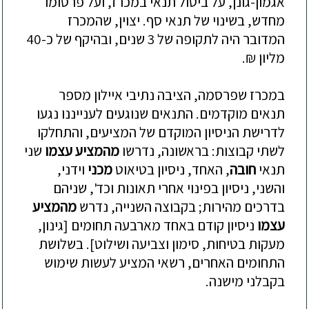
אגמון-גונן, על ביטול תנאי במכרז, ועל פרסומו
מחדש, בשינוי של תנאי סף. יצוין, שהמכרז
המדובר היה לתקופה של 3 שנים, ובהיקף של כ-40
מליון ₪.
במכרז שפרסמה, הציבה נתיבי איילון מספר
תנאים מוקדמים. התנאים שנוגעים לענייננו נגעו
לדרישת הניסיון המוקדם של המציעים, והתחלקו
לשתי קבוצות: בראשונה, נדרשו
מהמציע עצמו
שני
תנאי
חובה
, האחד, ניסיון בטיאוט
מכני
וידני,
והשני, ניסיון בפינוי אחרי תאונות וכד', שניהם
בדרכים מהירות; בקבוצה השנייה, נדרש
מהמציע
עצמו
ניסיון קודם באחד מארבעה תחומים [גינון,
מעקות בטיחות, סימון וצביעה ושילוט]. בשלושת
התחומים האחרים, רשאי המציע לעשות שימוש
בקבלני מישנה.