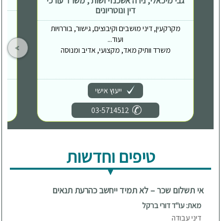
גבי מיכאלי, נירה אשכנזי ושות', משרד עורכי
דין ונוטריונים
מקרקעין, דיני מושבים וקיבוצים, גישור, בוררויות
ועוד...
משרד וותיק מאד, מקצועי, אדיב ומנוסה
ייעוץ אישי
03-5714512
טיפים וחדשות
אי תשלום שכר – לא תמיד ייחשב כהרעת תנאים
מאת: עו"ד דורי ברקל
דיני עבודה