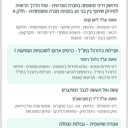
גירושין ודיני משפחה בחברה הפרטית - מהי הדרך הראויה
לפירוק שיתוף בין בני זוג במניות חברה משפחתית - חלק א
מאת: עו"ד ליאן קהת
דיני משפחה - גירושין - פירוק שיתוף - חברה משפחתית - חלוקת
רכוש - מניות בחברה - משפט מסחרי - דיני חברות - מקרקעין -
חלוקה בעין - חברות - מזונות
חבילות כדורגל בחו"ל - כרטיס אדום לסוכנויות הנסיעות !
מאת: עו"ד גלעד רמתי
דיני תיירות ונופש - נופש ותיירות במשפט - משפט וספורט - תיירות
כדורגל בחו"ל - כרטיסים לארועי ספורט - חבילות כדורגל בחו"ל -
דיני צרכנות - תביעות קטנות
עשה ואל תעשה לגבר המתגרש
מאת: עו"ד ד"ר רן מובשוביץ
דיני משפחה - גירושין - גט - גבר מתגרש - אסטרטגיה של גירושין -
תיק משפטי - ניהול תיק - פתיחת הליכים - מירוץ הסמכויות
אגודה שיתופית – גבולות הנחלה