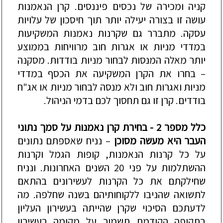
קניה ומכירה של נכסים פיננסים. קרן הנאמנות
עושה זו בצורה יעילה יותר תוך חיסכון של עלויות
עסקה. מתברר גם שקרנות נאמנות המשקיעות
במדדי מניות או אגרות חוב מרוויחות בממוצע
יותר מאלה המנסות לבחור מניות בודדות. מסקנה
– בחרו את הקרן המשקיעה את הכסף במדדי
מניות ואגרות חוב ולא מנסה לבחור מניות או אג"ח
בודדים. קרן זו גם תחסוך לכם בדמי הניהול.
כלל מספר 2
-
בחי
רת ק
רן נאמנות על סמך נתוני
העבר היא מעשה מסוכן
– נניח שאספתם נתונים
על כל קרנות הנאמנות, קופות הגמל וקרנות
ההשתלמות על פני 20 השנים האחרונות. ונניח
שחילקתם את כל הקרנות לעשירונים בהתאם
לתשואה שהניבו ללקוחותיהם בשנה שחלפה. מה
לדעתכם הסיכוי שקרן שהייתה בעשירון העליון
בתקופה הקודמת תשמור על מקומה בעשירון