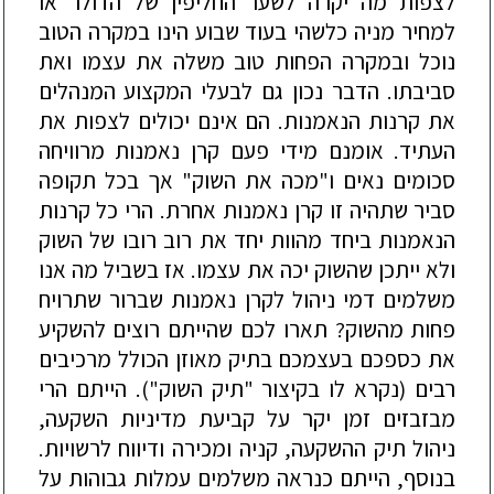
לצפות מה יקרה לשער החליפין של הדולר או
למחיר מניה כלשהי בעוד שבוע הינו במקרה הטוב
נוכל ובמקרה הפחות טוב משלה את עצמו ואת
סביבתו. הדבר נכון גם לבעלי המקצוע המנהלים
את קרנות הנאמנות. הם אינם יכולים לצפות את
העתיד. אומנם מידי פעם קרן נאמנות מרוויחה
סכומים נאים ו"מכה את השוק" אך בכל תקופה
סביר שתהיה זו קרן נאמנות אחרת. הרי כל קרנות
הנאמנות ביחד מהוות יחד את רוב רובו של השוק
ולא ייתכן שהשוק יכה את עצמו. אז בשביל מה אנו
משלמים דמי ניהול לקרן נאמנות שברור שתרויח
פחות מהשוק? תארו לכם שהייתם רוצים להשקיע
את כספכם בעצמכם בתיק מאוזן הכולל מרכיבים
רבים (נקרא לו בקיצור "תיק השוק"). הייתם הרי
מבזבזים זמן יקר על קביעת מדיניות השקעה,
ניהול תיק ההשקעה, קניה ומכירה ודיווח לרשויות.
בנוסף, הייתם כנראה משלמים עמלות גבוהות על