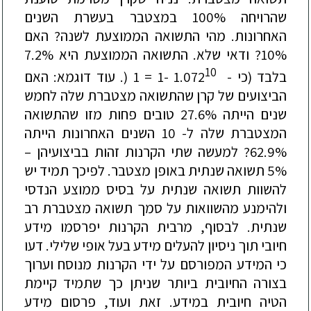
שהרויחה 100% במצטבר בעשרת השנים
האחרונות. מהי התשואה הממוצעת לשנה? האם
10%? ודאי שלא. התשואה הממוצעת היא 7.2%
10
בלבד (כי - 1.072
-1 = 1 (. עוד דוגמא: האם
הביצועים של קרן שהתשואה מצטברת שלה לחמש
שנים הייתה 27.6% טובים פחות מזו שהתשואה
המצטברת שלה ל- 10 השנים האחרונות הייתה
62.9%? למעשה שתי הקרנות זהות בביצועיהן –
5% תשואה שנתית באופן מצטבר. לפיכך תמיד יש
להשוות תשואה שנתית על בסיס ממוצע הנדסי
ולהימנע מהשוואות על סמך תשואה מצטברת רב
שנתית. לבסוף, מרבית הקרנות יפרסמו מידע
חיובי תוך ניסיון להעלים מידע בעל אופי שלילי. דעו
כי המידע המפורסם על ידי הקרנות מנוסח וערוך
בצורה החיובית ביותר שניתן כך שתמיד קיימת
הטיה חיובית במידע. זאת ועוד, פרסום מידע