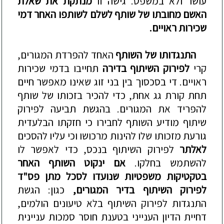
עושר ולא במשפט. גישה זו
מנתקת את שאלת
האשם מחובתו של שותף לשל
ם לשותפו האחר דמי
שכירות ראויים.
התנגדותו של השותף
האחד להפרדת המגורים,
קרי
לפירוק השיתוף בדירה
תחייבו בדמי שכירות
ראויים. די בסכסוך בין בני זוג שאינו מאפשר חיים
תחת קורת גג אחת, כדי להכיר בזכותו של שותף
להפריד את המגורים. בהגשת תביעה לפירוק
שיתוף מודיע השותף לחבירו כי חזקתו הבלעדית
גורעת מזכותו שלו להינות מרכושו וכי עליו להסכים
לאלתר
לפירוק השיתוף בנכס, כדי לאפשר לו
להשתמש בחלקו.
אם ינקוט השותף האחר
בטקטיקות משפטיות שנועדו לסכל מתן פס"ד
לפירוק השיתוף ב
דיר המגורים
,
כגון: הגשת
התנגדות לפירוק השיתוף בלא טיעונים הולמים,
דחיית הדיון הענייני בטענת חוסר סמכות עניינית