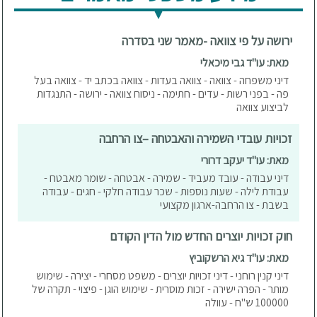
ירושה על פי צוואה -מאמר שני בסדרה
מאת: עו"ד גבי מיכאלי
דיני משפחה - צוואה - צוואה בעדות - צוואה בכתב יד - צוואה בעל
פה - בפני רשות - עדים - חתימה - ניסוח צוואה - ירושה - התנגדות
לביצוע צוואה
זכויות עובדי השמירה והאבטחה –צו הרחבה
מאת: עו"ד יעקב דרורי
דיני עבודה - עובד מעביד - שמירה - אבטחה - שומר מאבטח -
עבודת לילה - שעות נוספות - שכר עבודה חלקי - חגים - עבודה
בשבת - צו הרחבה-ארגון מקצועי
חוק זכויות יוצרים החדש מול הדין הקודם
מאת: עו"ד גיא הרשקוביץ
דיני קנין רוחני - דיני זכויות יוצרים - משפט מסחרי - יצירה - שימוש
מותר - הפרה ישירה - זכות מוסרית - שימוש הוגן - פיצוי - תקרה של
100000 ש"ח - עוולה