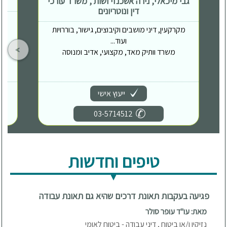
גבי מיכאלי, נירה אשכנזי ושות', משרד עורכי
דין ונוטריונים
מקרקעין, דיני מושבים וקיבוצים, גישור, בוררויות
ועוד...
משרד וותיק מאד, מקצועי, אדיב ומנוסה
ייעוץ אישי
03-5714512
טיפים וחדשות
פגיעה בעקבות תאונת דרכים שהיא גם תאונת עבודה
מאת: עו"ד עופר סולר
נזיקין ו/או ביטוח , דיני עבודה - ביטוח לאומי