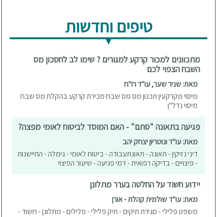
טיפים וחדשות
מתכוונים למכור קרקע למגורים ? שימו לב לחסכון מס
השבח הצפוי לכם
מאת: שניר שער, עו"ד רו"ח
מיסוי מקרקעין תכנון מס מס שבח מכירת קרקע בהקלת מס שבח
מיסוי נדל"ן
פגיעה בתאונה "סתם" - האם המוסד לביטוח לאומי מפצה?
מאת: עו"ד ונוטריון יצחק יהב
דיני נזיקין - תאונה - תאונתעבודה - ביטוח לאומי - גימלה - התיישנות
- פיצויים - בדיקה רפואית - דמי פגיעה - שיעור הפיצוי
יידוע חשוד על החלטה בערר מתלונן
מאת: עו"ד שולמית קהלת - אורן
משפט פלילי - סגירת תיקים - תיק פלילי - פלילים - מתלונן - חשוד -