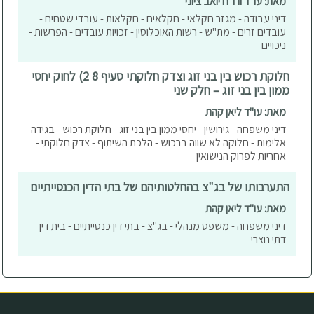
מאת: עו"ד ורו"ח יואב ציוני
דיני עבודה - מגזר חקלאי - חקלאים - חקלאות - עובדי שטחים -
עובדים זרים - מת"ש - רשות האוכלוסין - זכויות עובדים - הפרשות -
ניכויים
חלוקת רכוש בין בני זוג וצדק חלוקתי סעיף 8 2) לחוק יחסי
ממון בין בני זוג – חלק שני
מאת: עו"ד ליאן קהת
דיני משפחה - גירושין - יחסי ממון בין בני זוג - חלוקת רכוש - בגידה -
אלימות - חלוקה לא שווה ברכוש - הלכת השיתוף - צדק חלוקתי -
אחריות לפרוק הנישואין
התערבותו של בג"צ בהחלטותיהם של בתי הדין הכנסייתיים
מאת: עו"ד ליאן קהת
דיני משפחה - משפט מנהלי - בג"צ - בתי דין כנסייתיים - בית דין
דתי נוצרי