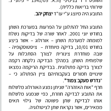
השופט ד"ר בנימיני (ת.א. 1341/05 –
פלוני נ.
שירותי בריאות כללית).
התובע היה מיוצ
ג ע"י עו"ד
יצחק יהב
.
התובע החל להתלונן על הפרעות במערכת השתן
בחודש יוני 2001. לאחר שורה של בדיקות נשלח
למומחה למערכת השתן –
אורולוג –
אשר ביצע
בחודש 10/01, בדיקה מיוחדת –
ציסטוסקופיה -
שבה מוחדרת צינורית לצורך הסתכלות על
שלפוחית השתן. במהלך הבדיקה נלקחה
רקמה
לצורך בדיקה פתולוגית
. בבדיקת הריקמה נמצאו
שינויים חמורים בעקבותיהם ציין הפתולוג כי –
"
נדרש מעקב צמוד"
.
חרף "אות האזהרה" שניתן נמנע האורולוג מלשלוח
את התובע לבדיקה חוזרת, כפי שנמנע מלשלוח
אותו לבדיקת שתן פשוטה של גילוי תאים
ממאירים, אשר נקראת שתן לציטו
לוגיה.