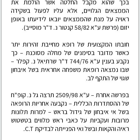
בכך שהוא מקבל החלטה אשר הולמת את
הממצאים הגלויים, אלא עליו לפעול בשקידה
ראויה על מנת שהממצאים יובאו לידיעת
ו
באופן
יזום (פרשת ע"
א 58/82 קנטור נ. ד"ר מוסייב).
חובתו המקצועית של רופא מחייבת זהירות יתר
כאשר מדובר בסימנים של מחלה מסוכנת –
כך
נקבע בענין ע"א 744/76 ד"ר שרתיאל נ. קפלר –
שבו נמצאה רופאת משפחה אחראית בשל איבחון
שגוי של התקף לב.
בפרשה אחרת –
ע"א 2509/98 תרצה גל נ. קופ"ח
של ההסתדרות הכללית –
נקבעה אחריות הרופאה
בשל אי איבחון של גידול בראש –
למרות תלונות
מרובות ועקביות על כאבי ראש מלווים בטשטוש
ראיה והקאות ובשל ואי הפנייתה לבדיקת
C.T
.