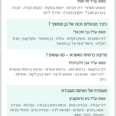
מאת: עו"ד טל ספיר
משפט מסחרי - דיני חברות - יזמות עסקית - הקמת חברה - חברה
בערבון מוגבל - תקנון החברה - מדריך ליזם
כיצד מבטלים זכות של בן ממשיך ?
מאת: עו"ד גבי מיכאלי
דיני מושבים - משק חקלאי - נחלה - בן ממשיך - מקרקעין - מגזר
חקלאי - ביטול זכות של בן ממשיך
פריצת כרטיסי האשראי – מה עושים ?
מאת: עו"ד אבי זילברפלד
דיני בנקאות - כרטיסי חיוב - כרטיס אשראי - פריצת כרטיסי האשראי
- דיני רשת - אינטרנט - שימוש לרעה - יחסי בנק לקוח - אחריות -
נזק
מעמדה של האישה העובדת
מאת: עו"ד גיא הרשקוביץ
דיני עבודה - עבודת נשים - זכויות נשים בעבודה - עובדות - עובדת
- אשה בהריון - פיטורים - חופשת לידה - שמירת הריון - טיפולי פוריות
- מעסיק - היתר- שוויון